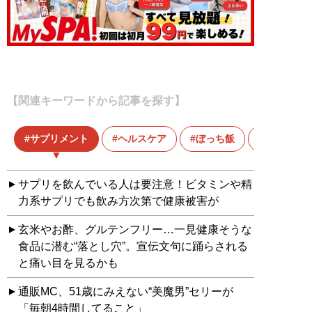
【関連キーワードから記事を探す】
サプリメント
ヘルスケア
ぼっち飯
健康
サプリを飲んでいる人は要注意！ビタミンや精
力系サプリでも飲み方次第で健康被害が
玄米やお酢、グルテンフリー…一見健康そうな
食品に潜む“落とし穴”。宣伝文句に踊らされる
と痛い目を見るかも
通販MC、51歳にみえない“美魔男”セリーが
「毎朝4時間してること」