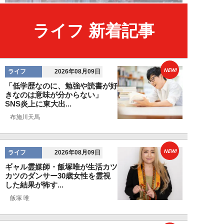
ライフ 新着記事
NEW!
ライフ
2026年08月09日
「低学歴なのに、勉強や読書が好
きなのは意味が分からない」
SNS炎上に東大出...
布施川天馬
NEW!
ライフ
2026年08月09日
ギャル霊媒師・飯塚唯が生活カツ
カツのダンサー30歳女性を霊視
した結果が怖す...
飯塚 唯