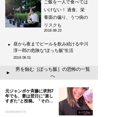
ご飯を一人で食べては
いけない！ 過食、栄
養面の偏り、うつ病の
リスクも
2018.08.23
昼から夜までビールを飲み続ける中川
淳一郎の危険な“ぼっち飯”生活
2018.08.01
男を蝕む［ぼっち飯］の恐怖の一覧
▲
へ
元ジャンポケ斉藤に求刑7
年でも、妻は翌日に“楽し
すぎた“と投稿。「その…
2026年08月07日