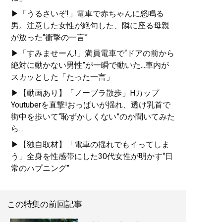
▶「うるさいぞ!」電車で赤ちゃんに怒鳴る
男。注意した女性が絶句した、隣に座る母親
が放った“衝撃の一言”
▶「すみませーん!」満員電車で“ドアの前から
絶対に動かない男性”が一瞬で動いた...車内が
スカッとした「たった一言」
▶【動画あり】「ノーブラ散歩」Hカップ
Youtuberを直撃!おっぱいが揺れ、透け乳首で
街中を歩いて“恥ずかしくない”のか聞いてみた
ら...
▶【独自取材】「電車の揺れでもイってしま
う」全身を性感帯にした30代女性が明かす“日
常のハプニング”
この特集の前回記事