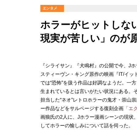
エンタメ
ホラーがヒットしな
現実が苦しい」のが原
『シライサン』『犬鳴村』の公開で今、J
スティーヴン・キング原作の映画『IT/イ
では“恐怖”を扱う作品は好調なようだ。一
生まれているとは言いがたい状況にある。
担当した“ネオ”レトロホラーの鬼才・崇山
ー作品などをサルベージする復刻企画
「エ
画狼氏の2人に、Jホラー漫画シーンの現状
してホラーの愉しみについて話を伺った。