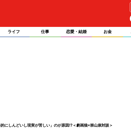
ライフ
仕事
恋愛・結婚
お金
的にしんどいし現実が苦しい」のが原因!?＜劇画狼×崇山祟対談＞