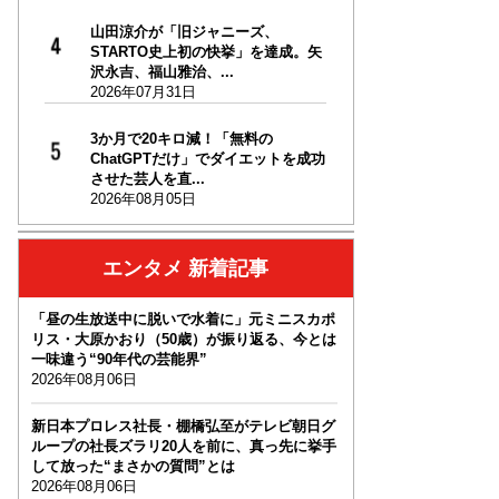
山田涼介が「旧ジャニーズ、
STARTO史上初の快挙」を達成。矢
沢永吉、福山雅治、...
2026年07月31日
3か月で20キロ減！「無料の
ChatGPTだけ」でダイエットを成功
させた芸人を直...
2026年08月05日
エンタメ 新着記事
「昼の生放送中に脱いで水着に」元ミニスカポ
リス・大原かおり（50歳）が振り返る、今とは
一味違う“90年代の芸能界”
2026年08月06日
新日本プロレス社長・棚橋弘至がテレビ朝日グ
ループの社長ズラリ20人を前に、真っ先に挙手
して放った“まさかの質問”とは
2026年08月06日