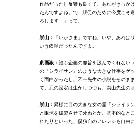
作品だったし反響も良くて、あれがきっか
たんですよね。で、販促のために今度こそ
ろします！」って。
崇山：
「いかさま」ですね。いや、あれは
いう依頼だったんですよ。
劇画狼：
誰も企画の趣旨を汲んでくれない
の『シライサン』のような大きな仕事をゲ
く面白かったし。乙一先生の小説をそのまま
て、元の設定は生かしつつも、崇山先生の
崇山：
異様に目の大きな女の霊「シライサ
と眼球を破裂させて死ぬとか、基本的なと
れたりといった、僕独自のアレンジも自由