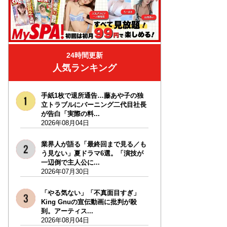
24時間更新
人気ランキング
手紙1枚で退所通告…藤あや子の独
立トラブルにバーニング二代目社長
が告白「実際の料...
2026年08月04日
業界人が語る「最終回まで見る／も
う見ない」夏ドラマ6選。「演技が
一辺倒で主人公に...
2026年07月30日
「やる気ない」「不真面目すぎ」
King Gnuの宣伝動画に批判が殺
到。アーティス...
2026年08月04日