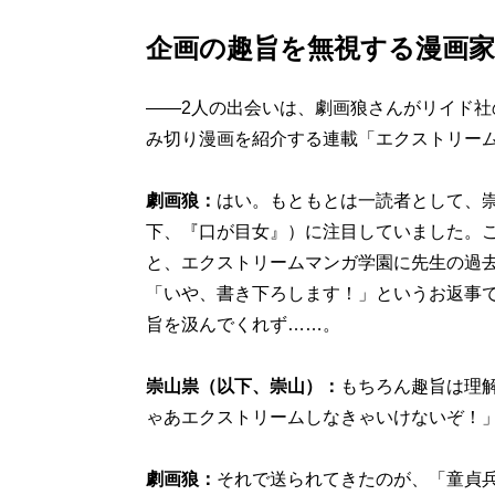
企画の趣旨を無視する漫画家
――2人の出会いは、劇画狼さんがリイド
み切り漫画を紹介する連載「エクストリー
劇画狼：
はい。もともとは一読者として、崇
下、『口が目女』）に注目していました。
と、エクストリームマンガ学園に先生の過
「いや、書き下ろします！」というお返事
旨を汲んでくれず……。
崇山祟（以下、崇山）：
もちろん趣旨は理
ゃあエクストリームしなきゃいけないぞ！
劇画狼：
それで送られてきたのが、「童貞