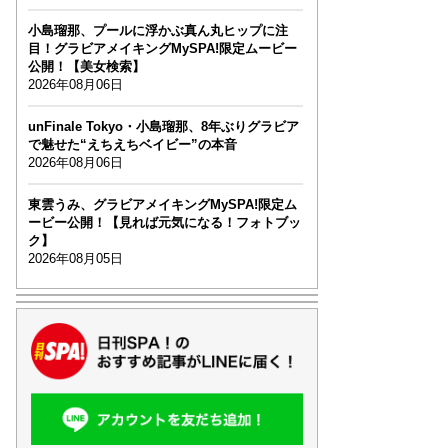
小島瑠那、プールに浮かぶ真ん丸ヒップに注
目！グラビアメイキングMySPA!限定ムービー
公開！【美女検索】
2026年08月06日
unFinale Tokyo・小島瑠那、8年ぶりグラビア
で魅せた“えちえちベイビー”の本音
2026年08月06日
東雲うみ、グラビアメイキングMySPA!限定ム
ービー公開！【見れば元気になる！フォトブッ
ク】
2026年08月05日