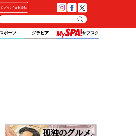
ログイン
会員登録
スポーツ
グラビア
サブスク