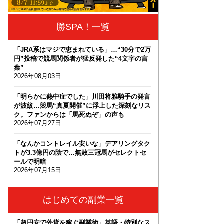
勝SPA！一覧
「JRA系はマジで恵まれている」…“30分で2万
円”投稿で競馬関係者が猛反発した“4文字の言
葉”
2026年08月03日
「明らかに熱中症でした」川田将雅騎手の発言
が波紋…競馬“真夏開催”に浮上した深刻なリス
ク。ファンからは「馬死ぬぞ」の声も
2026年07月27日
「なんかコントレイル安いな」デアリングタク
トが3.3億円の陰で…無敗三冠馬がセレクトセ
ールで明暗
2026年07月15日
はじめての副業一覧
「超円安で外貨を稼ぐ副業術」英語・特別なス