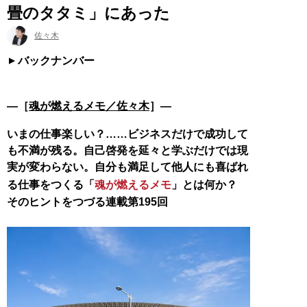
畳のタタミ」にあった
佐々木
バックナンバー
―［
魂が燃えるメモ／佐々木
］―
いまの仕事楽しい？……ビジネスだけで成功して
も不満が残る。自己啓発を延々と学ぶだけでは現
実が変わらない。自分も満足して他人にも喜ばれ
る仕事をつくる「
魂が燃えるメモ
」とは何か？
そのヒントをつづる連載第195回