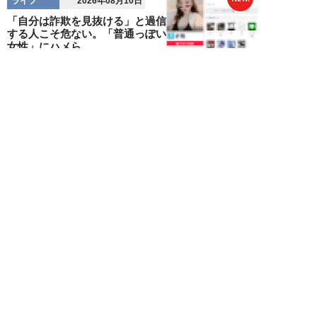
ライフ
2026年08月10日
「自分は詐欺を見抜ける」と過信
する人こそ危ない。「普通っぽい
女性」にハメら...
橋本未来
NEW!
ライフ
2026年08月10日
夏フェスで「胸を揉まれた」20
代女性が体験した卑劣な痴漢被
害。助けてくれた...
高橋マナブ
NEW!
ライフ
2026年08月10日
新幹線の指定席を「渡り歩く」
50代男性。疑念を抱いた乗客が
車掌にチクった結...
佐藤俊治