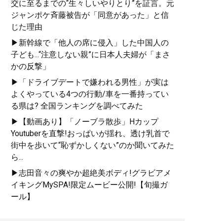
交に至るまでの“生々しいやりとり”を証言。元
ジャンポケ斉藤被告が「同意があった」と信
じた理由
▶新幹線で「他人の席に侵入」した中国人の
子ども...“注意しない親”に日本人夫婦が「まさ
かの反撃」
▶「ドライブデートで嫌われる男性」が実は
よくやっている4つの行動/車を一番持ってい
る県は? 全国ランキングを調べてみた
▶【動画あり】「ノーブラ散歩」Hカップ
Youtuberを直撃!おっぱいが揺れ、透け乳首で
街中を歩いて“恥ずかしくない”のか聞いてみた
ら...
▶志田音々の爽やか超絶美ボディ!グラビアメ
イキングMySPA!限定ムービー公開!【旬撮ガ
ール】