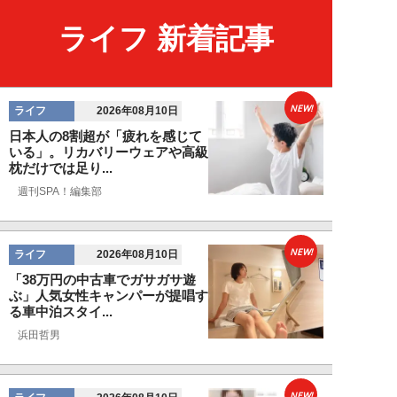
ライフ 新着記事
NEW!
ライフ
2026年08月10日
日本人の8割超が「疲れを感じて
いる」。リカバリーウェアや高級
枕だけでは足り...
週刊SPA！編集部
NEW!
ライフ
2026年08月10日
「38万円の中古車でガサガサ遊
ぶ」人気女性キャンパーが提唱す
る車中泊スタイ...
浜田哲男
NEW!