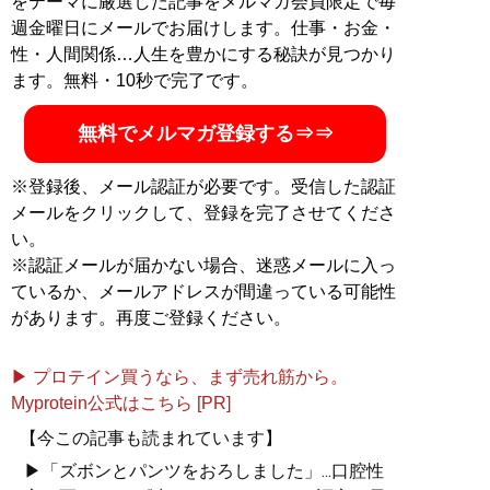
をテーマに厳選した記事をメルマガ会員限定で毎
インサロンを運営中。ブログ「
星を辿る
」。著書
『人生
週金曜日にメールでお届けします。仕事・お金・
を変えるマインドレコーディング』
（扶桑社）が発売中
性・人間関係…人生を豊かにする秘訣が見つかり
ます。無料・10秒で完了です。
『
人生を変えるマインドレコーディング
』
無料でメルマガ登録する⇒⇒
人はなぜ続けることができないのか？ 続けるには
「信念」が必要だ！
※登録後、メール認証が必要です。受信した認証
メールをクリックして、登録を完了させてくださ
い。
※認証メールが届かない場合、迷惑メールに入っ
ているか、メールアドレスが間違っている可能性
記事一覧へ
があります。再度ご登録ください。
▶ プロテイン買うなら、まず売れ筋から。
Myprotein公式はこちら [PR]
【今この記事も読まれています】
▶「ズボンとパンツをおろしました」...口腔性