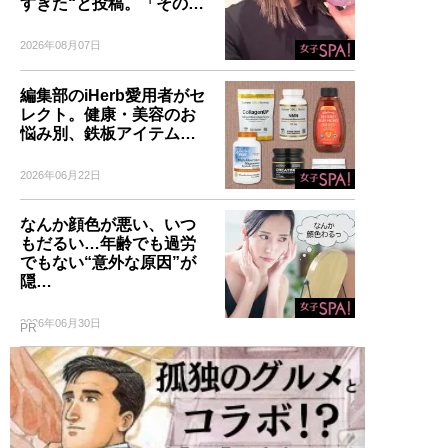
すぎた“と投稿。「その…
2026年08月07日
編集部のiHerb愛用者がセ
レクト。健康・美容のお
悩み別、鉄板アイテム…
2026年06月22日
なんか顔色が悪い、いつ
もだるい…年齢でも過労
でもない“意外な原因”が
隠…
2026年06月30日
PR