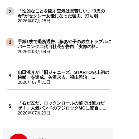
「性的なことを隠す空気は息苦しい」“3児の
母”がセクシー女優になった理由。打ち明...
2026年07月28日
手紙1枚で退所通告…藤あや子の独立トラブルに
バーニング二代目社長が告白「実際の料...
2026年08月04日
山田涼介が「旧ジャニーズ、STARTO史上初の
快挙」を達成。矢沢永吉、福山雅治、...
2026年07月31日
「右だ左だ、ロックンロールの前では無力だ
ぜ！」人気バンドのフジロックMCに賛否…...
2026年07月29日