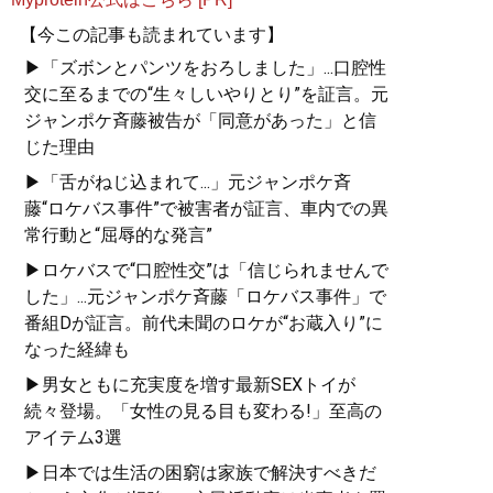
【今この記事も読まれています】
▶「ズボンとパンツをおろしました」...口腔性
交に至るまでの“生々しいやりとり”を証言。元
ジャンポケ斉藤被告が「同意があった」と信
じた理由
▶「舌がねじ込まれて...」元ジャンポケ斉
藤“ロケバス事件”で被害者が証言、車内での異
常行動と“屈辱的な発言”
▶ロケバスで“口腔性交”は「信じられませんで
した」...元ジャンポケ斉藤「ロケバス事件」で
番組Dが証言。前代未聞のロケが“お蔵入り”に
なった経緯も
▶男女ともに充実度を増す最新SEXトイが
続々登場。「女性の見る目も変わる!」至高の
アイテム3選
▶日本では生活の困窮は家族で解決すべきだ