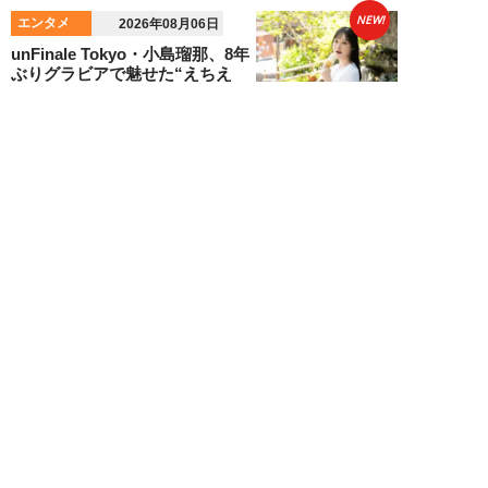
NEW!
エンタメ
2026年08月06日
unFinale Tokyo・小島瑠那、8年
ぶりグラビアで魅せた“えちえ
ち...
吉岡 俊
NEW!
エンタメ
2026年08月05日
東雲うみ、グラビアメイキング
MySPA!限定ムービー公開！【見
れば元気にな...
NEW!
エンタメ
2026年08月05日
3か月で20キロ減！「無料の
ChatGPTだけ」でダイエットを
成功させた芸...
安倍川モチ子