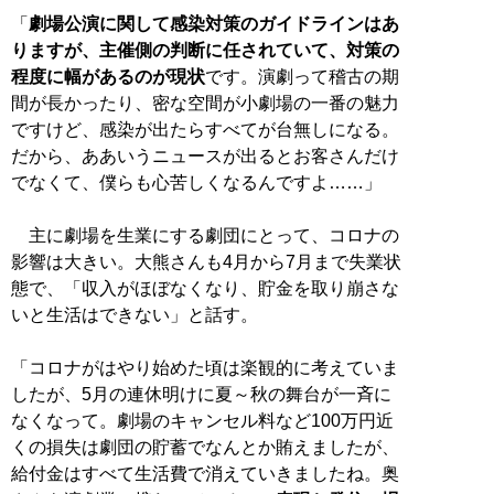
「
劇場公演に関して感染対策のガイドラインはあ
りますが、主催側の判断に任されていて、対策の
程度に幅があるのが現状
です。演劇って稽古の期
間が長かったり、密な空間が小劇場の一番の魅力
ですけど、感染が出たらすべてが台無しになる。
だから、ああいうニュースが出るとお客さんだけ
でなくて、僕らも心苦しくなるんですよ……」
主に劇場を生業にする劇団にとって、コロナの
影響は大きい。大熊さんも4月から7月まで失業状
態で、「収入がほぼなくなり、貯金を取り崩さな
いと生活はできない」と話す。
「コロナがはやり始めた頃は楽観的に考えていま
したが、5月の連休明けに夏～秋の舞台が一斉に
なくなって。劇場のキャンセル料など100万円近
くの損失は劇団の貯蓄でなんとか賄えましたが、
給付金はすべて生活費で消えていきましたね。奥