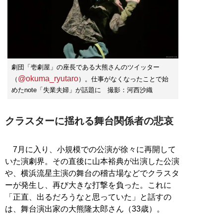
劇団「壱劇屋」の座長である大熊さんのツイッター
@okuma_ryutaro
（
）。仕事がなくなったことで始
めたnote「失業夫婦」が話題に 撮影：河西沙織
クラスターに揺れる舞台関係者の悲哀
7月に入り、小規模での公演が徐々に再開して
いた演劇界。その直後に山本裕典が出演した公演
や、横浜流星主演の舞台の稽古場などでクラスタ
ーが発生し、再び大きな打撃を負った。これに
「正直、出るだろうなと思っていた」と話すの
は、舞台演出家の大熊隆太郎さん（33歳）。