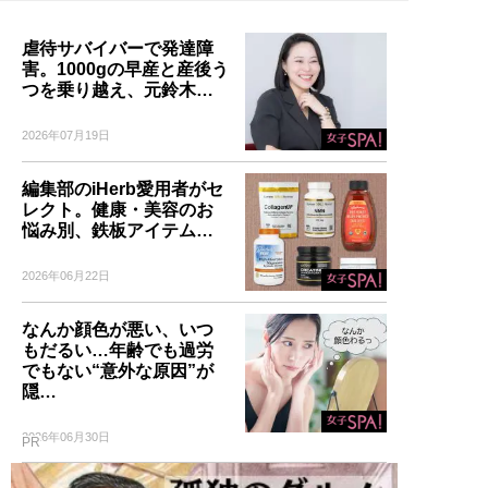
虐待サバイバーで発達障
害。1000gの早産と産後う
つを乗り越え、元鈴木…
2026年07月19日
編集部のiHerb愛用者がセ
レクト。健康・美容のお
悩み別、鉄板アイテム…
2026年06月22日
なんか顔色が悪い、いつ
もだるい…年齢でも過労
でもない“意外な原因”が
隠…
2026年06月30日
PR