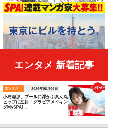
エンタメ 新着記事
NEW!
エンタメ
2026年08月06日
小島瑠那、プールに浮かぶ真ん丸
ヒップに注目！グラビアメイキン
グMySPA!...