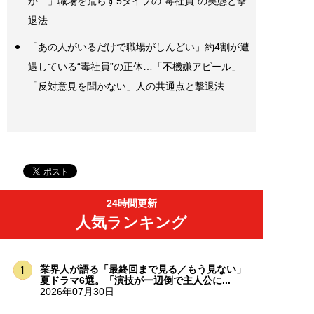
か…」職場を荒らす5タイプの“毒社員”の実態と撃
退法
「あの人がいるだけで職場がしんどい」約4割が遭
遇している“毒社員”の正体…「不機嫌アピール」
「反対意見を聞かない」人の共通点と撃退法
24時間更新
人気ランキング
業界人が語る「最終回まで見る／もう見ない」
夏ドラマ6選。「演技が一辺倒で主人公に...
2026年07月30日