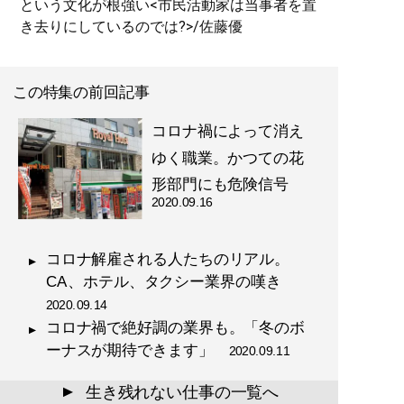
という文化が根強い<市民活動家は当事者を置
き去りにしているのでは?>/佐藤優
この特集の前回記事
コロナ禍によって消え
ゆく職業。かつての花
形部門にも危険信号
2020.09.16
コロナ解雇される人たちのリアル。
CA、ホテル、タクシー業界の嘆き
2020.09.14
コロナ禍で絶好調の業界も。「冬のボ
ーナスが期待できます」
2020.09.11
生き残れない仕事の一覧へ
▲