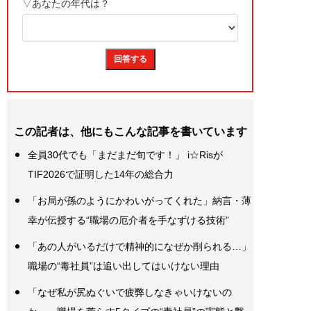
この記者は、他にもこんな記事を書いています
全員30代でも「まだまだ旬です！」 i☆Risが
TIF2026で証明した14年の総合力
「お局が孫のようにかわいがってくれた」納言・薄
幸が伝授する“職場の厄介者を手なずける技術”
「あの人がいるだけで精神的になぜか削られる…」
職場の“毒社員”は追い出してはいけない理由
「なぜ私が尻ぬぐいで疲弊しなきゃいけないの