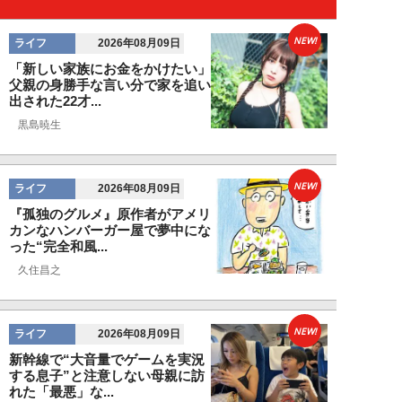
NEW!
ライフ
2026年08月09日
「新しい家族にお金をかけたい」
父親の身勝手な言い分で家を追い
出された22才...
黒島暁生
NEW!
ライフ
2026年08月09日
『孤独のグルメ』原作者がアメリ
カンなハンバーガー屋で夢中にな
った“完全和風...
久住昌之
NEW!
ライフ
2026年08月09日
新幹線で“大音量でゲームを実況
する息子”と注意しない母親に訪
れた「最悪」な...