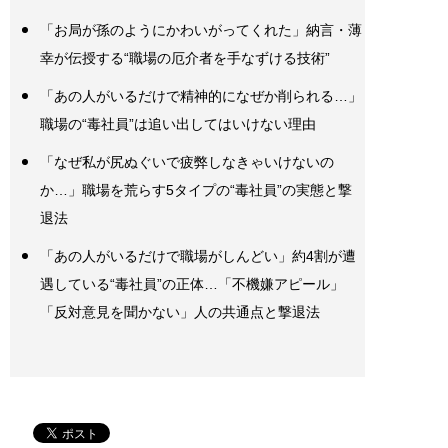
「お局が孫のようにかわいがってくれた」納言・薄
幸が伝授する“職場の厄介者を手なずける技術”
「あの人がいるだけで精神的になぜか削られる…」
職場の“毒社員”は追い出してはいけない理由
「なぜ私が尻ぬぐいで疲弊しなきゃいけないの
か…」職場を荒らす5タイプの“毒社員”の実態と撃
退法
「あの人がいるだけで職場がしんどい」約4割が遭
遇している“毒社員”の正体…「不機嫌アピール」
「反対意見を聞かない」人の共通点と撃退法