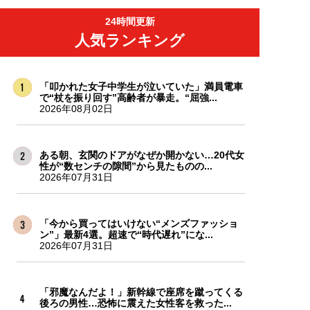
24時間更新
人気ランキング
「叩かれた女子中学生が泣いていた」満員電車
で“杖を振り回す”高齢者が暴走。“屈強...
2026年08月02日
ある朝、玄関のドアがなぜか開かない…20代女
性が“数センチの隙間”から見たものの...
2026年07月31日
「今から買ってはいけない“メンズファッショ
ン”」最新4選。超速で“時代遅れ”にな...
2026年07月31日
「邪魔なんだよ！」新幹線で座席を蹴ってくる
後ろの男性…恐怖に震えた女性客を救った...