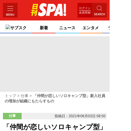
ログイン
会員登録
サブスク
新着
ニュース
エンタメ
ライフ
トップ
仕事
「仲間が恋しいソロキャンプ型」新入社員
の増加が組織にもたらすもの
仕事
投稿日：2021年06月03日 08:50
「仲間が恋しいソロキャンプ型」