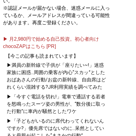
い。
※認証メールが届かない場合、迷惑メールに入っ
ているか、メールアドレスが間違っている可能性
があります。再度ご登録ください。
▶ 月2,980円で始める自己投資。初心者向け
chocoZAPはこちら [PR]
【今この記事も読まれています】
▶満員の新幹線で子供が「座りたい~!」迷惑
家族に困惑...周囲の乗客が内心“スカッ”とした
おばあさんの行動/お盆の新幹線、自由席はど
れくらい混雑する?JR利用実績を調べてみた
▶「今すぐ電話を切れ!」電車で通話する若者
を怒鳴ったスーツ姿の男性が、“数分後に取っ
た行動”に車内が騒然としたワケ
▶「子どもがいるのに席代わってくれないん
ですか?」優先席ではないのに...呆然としてい
ると母親が起こした“まさかの行動”