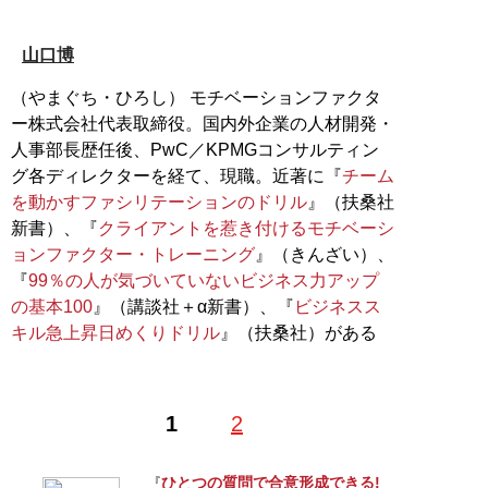
山口博
（やまぐち・ひろし） モチベーションファクタ
ー株式会社代表取締役。国内外企業の人材開発・
人事部長歴任後、PwC／KPMGコンサルティン
グ各ディレクターを経て、現職。近著に『
チーム
を動かすファシリテーションのドリル
』（扶桑社
新書）、『
クライアントを惹き付けるモチベーシ
ョンファクター・トレーニング
』（きんざい）、
『
99％の人が気づいていないビジネス力アップ
の基本100
』（講談社＋α新書）、『
ビジネスス
キル急上昇日めくりドリル
』（扶桑社）がある
1
2
ひとつの質問で合意形成できる!
『