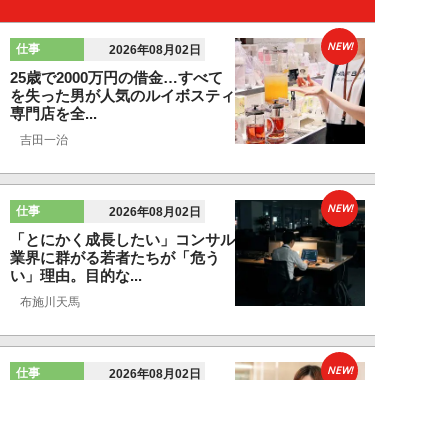
NEW!
仕事
2026年08月02日
25歳で2000万円の借金…すべて
を失った男が人気のルイボスティ
専門店を全...
吉田一治
NEW!
仕事
2026年08月02日
「とにかく成長したい」コンサル
業界に群がる若者たちが「危う
い」理由。目的な...
布施川天馬
NEW!
仕事
2026年08月02日
「お局が孫のようにかわいがって
くれた」納言・薄幸が伝授す
る“職場の厄介者を...