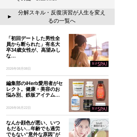
分解スキル・反復演習が人生を変え
▲
るの一覧へ
「初回デートした男性全
員から断られた」有名大
卒34歳女性が、高望みし
な…
2026年08月08日
編集部のiHerb愛用者がセ
レクト。健康・美容のお
悩み別、鉄板アイテム…
2026年06月22日
なんか顔色が悪い、いつ
もだるい…年齢でも過労
でもない“意外な原因”が