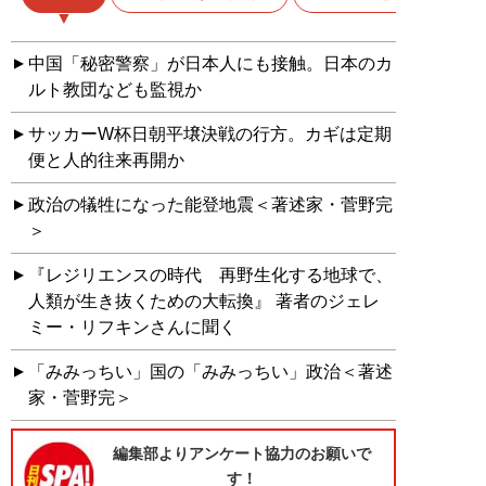
中国「秘密警察」が日本人にも接触。日本のカ
ルト教団なども監視か
サッカーW杯日朝平壌決戦の行方。カギは定期
便と人的往来再開か
政治の犠牲になった能登地震＜著述家・菅野完
＞
『レジリエンスの時代 再野生化する地球で、
人類が生き抜くための大転換』 著者のジェレ
ミー・リフキンさんに聞く
「みみっちい」国の「みみっちい」政治＜著述
家・菅野完＞