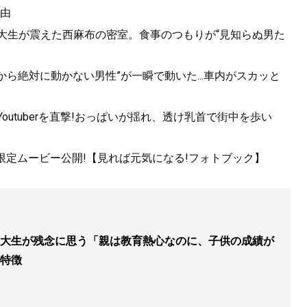
由
女子大生が震えた西麻布の密室。食事のつもりが“見知らぬ男た
から絶対に動かない男性”が一瞬で動いた...車内がスカッと
utuberを直撃!おっぱいが揺れ、透け乳首で街中を歩い
く 最高の自宅勉強法
』
!限定ムービー公開!【見れば元気になる!フォトブック】
ら東大に合格した著者が明かす「最高の勉強法」
大生が残念に思う「親は教育熱心なのに、子供の成績が
特徴