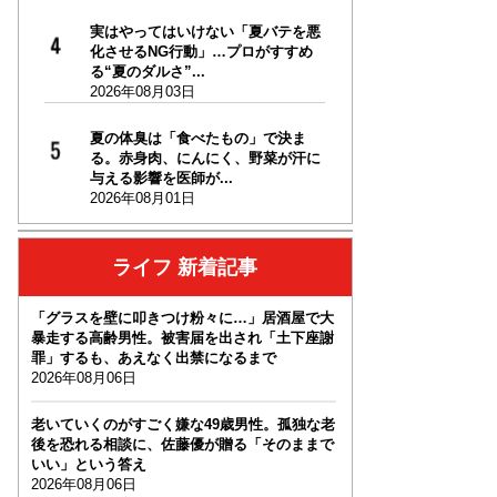
実はやってはいけない「夏バテを悪
化させるNG行動」…プロがすすめ
る“夏のダルさ”...
2026年08月03日
夏の体臭は「食べたもの」で決ま
る。赤身肉、にんにく、野菜が汗に
与える影響を医師が...
2026年08月01日
ライフ 新着記事
「グラスを壁に叩きつけ粉々に…」居酒屋で大
暴走する高齢男性。被害届を出され「土下座謝
罪」するも、あえなく出禁になるまで
2026年08月06日
老いていくのがすごく嫌な49歳男性。孤独な老
後を恐れる相談に、佐藤優が贈る「そのままで
いい」という答え
2026年08月06日