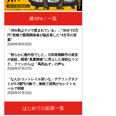
勝SPA！一覧
「JRA系はマジで恵まれている」…“30分で2万
円”投稿で競馬関係者が猛反発した“4文字の言
葉”
2026年08月03日
「明らかに熱中症でした」川田将雅騎手の発言
が波紋…競馬“真夏開催”に浮上した深刻なリス
ク。ファンからは「馬死ぬぞ」の声も
2026年07月27日
「なんかコントレイル安いな」デアリングタク
トが3.3億円の陰で…無敗三冠馬がセレクトセ
ールで明暗
2026年07月15日
はじめての副業一覧