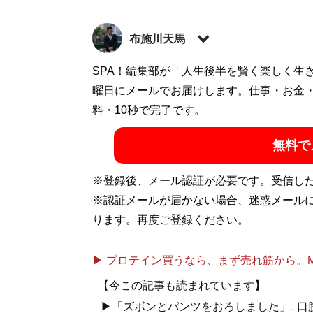
布施川天馬
著述家、教育ライター。 一般財団法人「ドラ
SPA！編集部が「人生後半を賢く楽しく生
の家庭に生まれながらも、効率的な勉強法
曜日にメールでお届けします。仕事・お金
で結果を出すノウハウを体系化した『
料・10秒で完了です。
東大
ついた「コスパを極限まで高める時間の使
無料で
ディエム
にて、お金と時間をかけない「省エ
カウント:
@Temma_Fusegawa
）
※登録後、メール認証が必要です。受信し
※認証メールが届かない場合、迷惑メール
ります。再度ご登録ください。
『
東大式節約勉強
▶ プロテイン買うなら、まず売れ筋から。Mypr
目標達成のための
【今この記事も読まれています】
▶「ズボンとパンツをおろしました」...