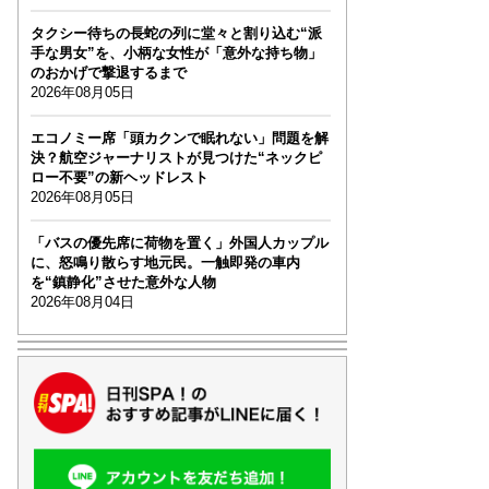
タクシー待ちの長蛇の列に堂々と割り込む“派
手な男女”を、小柄な女性が「意外な持ち物」
のおかげで撃退するまで
2026年08月05日
エコノミー席「頭カクンで眠れない」問題を解
決？航空ジャーナリストが見つけた“ネックピ
ロー不要”の新ヘッドレスト
2026年08月05日
「バスの優先席に荷物を置く」外国人カップル
に、怒鳴り散らす地元民。一触即発の車内
を“鎮静化”させた意外な人物
2026年08月04日