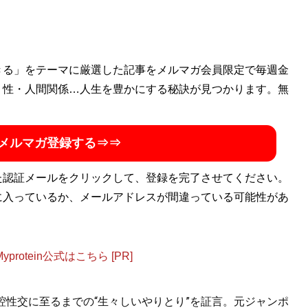
ゴン桜財団」評議員。 1997年生まれ。世帯年収300万円台
きる」をテーマに厳選した記事をメルマガ会員限定で毎週金
を編み出し、一浪の末東大合格を果たす。著書に最小コスト
・性・人間関係…人生を豊かにする秘訣が見つかります。無
式節約勉強法
』、膨大な範囲と量の受験勉強をする中で気が
い方」を解説した『
東大式時間術
』など。
株式会社カルペ・
メルマガ登録する⇒⇒
ネスタイルの勉強法」などを伝える。MENSA会員。（Xア
た認証メールをクリックして、登録を完了させてください。
に入っているか、メールアドレスが間違っている可能性があ
法
』
otein公式はこちら [PR]
最短ルート、最小コストの具体的な方法が満載
口腔性交に至るまでの“生々しいやりとり”を証言。元ジャンポ