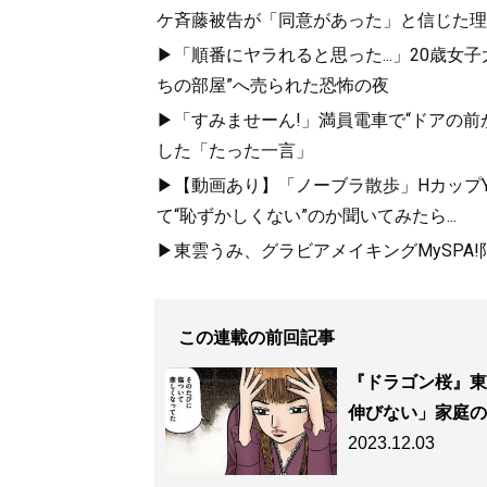
ケ斉藤被告が「同意があった」と信じた理
▶「順番にヤラれると思った...」20歳
ちの部屋”へ売られた恐怖の夜
▶「すみませーん!」満員電車で“ドアの前
した「たった一言」
▶【動画あり】「ノーブラ散歩」HカップYo
『
人生を切りひら
て“恥ずかしくない”のか聞いてみたら...
▶東雲うみ、グラビアメイキングMySPA
週3バイトしなが
この連載の前回記事
『ドラゴン桜』東
伸びない」家庭の
2023.12.03