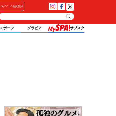
ログイン
会員登録
スポーツ
グラビア
サブスク