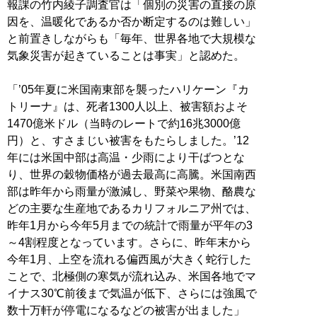
報課の竹内綾子調査官は「個別の災害の直接の原
因を、温暖化であるか否か断定するのは難しい」
と前置きしながらも「毎年、世界各地で大規模な
気象災害が起きていることは事実」と認めた。
「’05年夏に米国南東部を襲ったハリケーン『カ
トリーナ』は、死者1300人以上、被害額およそ
1470億米ドル（当時のレートで約16兆3000億
円）と、すさまじい被害をもたらしました。’12
年には米国中部は高温・少雨により干ばつとな
り、世界の穀物価格が過去最高に高騰。米国南西
部は昨年から雨量が激減し、野菜や果物、酪農な
どの主要な生産地であるカリフォルニア州では、
昨年1月から今年5月までの統計で雨量が平年の3
～4割程度となっています。さらに、昨年末から
今年1月、上空を流れる偏西風が大きく蛇行した
ことで、北極側の寒気が流れ込み、米国各地でマ
イナス30℃前後まで気温が低下、さらには強風で
数十万軒が停電になるなどの被害が出ました」