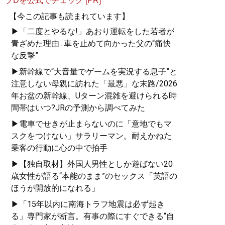
プDを公式でチェック [PR]
【今この記事も読まれています】
▶「二度とやるな!」あおり運転をした若者が
青ざめた理由...車を止めて向かった父の“痛快
な反撃”
▶新幹線で“大音量でゲームを実況する息子”と
注意しない母親に訪れた「最悪」な末路/2026
年お盆の新幹線、Uターン混雑を避けられる時
間帯はいつ?JRの予測から調べてみた
▶電車でせきが止まらないのに「意地でもマ
スクをつけない」サラリーマン。耐えかねた
乗客の行動に心の中で拍手
▶【独自取材】外国人男性としか遊ばない20
歳女性が語る“本能のまま”のセックス「英語の
ほうが開放的になれる」
▶「15年以内に南海トラフ地震は必ず起き
る」専門家が断言。有事の際にすぐできる“自