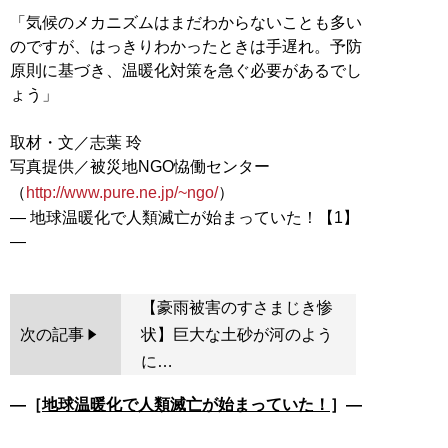
「気候のメカニズムはまだわからないことも多い
のですが、はっきりわかったときは手遅れ。予防
原則に基づき、温暖化対策を急ぐ必要があるでし
ょう」
取材・文／志葉 玲
写真提供／被災地NGO恊働センター
（
http://www.pure.ne.jp/~ngo/
）
― 地球温暖化で人類滅亡が始まっていた！【1】
【豪雨被害のすさまじき惨
次の記事
状】巨大な土砂が河のよう
に…
―［
地球温暖化で人類滅亡が始まっていた！
］―