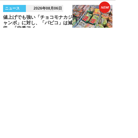
NEW!
ニュース
2026年08月06日
値上げでも強い「チョコモナカジ
ャンボ」に対し、「パピコ」は減
収…「定番アイ...
不破聡
NEW!
ニュース
2026年08月05日
なぜワイドショーは「酷暑」を連
呼する？ 山口真由が明かす、テ
レビが天気ネタ...
山口真由
NEW!
ニュース
2026年08月05日
やまゆり園事件から10年。乙武
洋匡が問う「私たちの心にも“植
松聖”が棲んで...
乙武洋匡