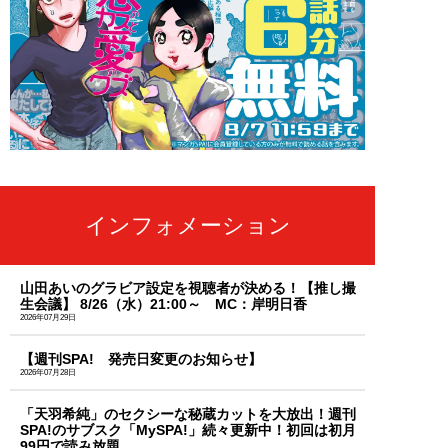
インフォメーション
山田あいのグラビア設定を視聴者が決める！【推し撮
生会議】 8/26（水）21:00～ MC：岸明日香
2026年07月29日
【週刊SPA! 発売日変更のお知らせ】
2026年07月28日
「天羽希純」のセクシーな秘蔵カットを大放出！週刊
SPA!のサブスク「MySPA!」続々更新中！初回は初月
99円で読み放題