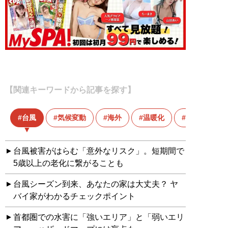
【関連キーワードから記事を探す】
台風
気候変動
海外
温暖化
防災
台風被害がはらむ「意外なリスク」。短期間で
5歳以上の老化に繋がることも
台風シーズン到来、あなたの家は大丈夫？ ヤ
バイ家がわかるチェックポイント
首都圏での水害に「強いエリア」と「弱いエリ