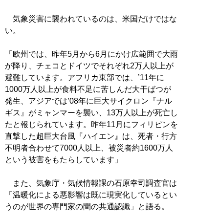
気象災害に襲われているのは、米国だけではな
い。
「欧州では、昨年5月から6月にかけ広範囲で大雨
が降り、チェコとドイツでそれぞれ2万人以上が
避難しています。アフリカ東部では、’11年に
1000万人以上が食料不足に苦しんだ大干ばつが
発生、アジアでは’08年に巨大サイクロン『ナル
ギス』がミャンマーを襲い、13万人以上が死亡し
たと報じられています。昨年11月にフィリピンを
直撃した超巨大台風『ハイエン』は、死者・行方
不明者合わせて7000人以上、被災者約1600万人
という被害をもたらしています」
また、気象庁・気候情報課の石原幸司調査官は
「温暖化による悪影響は既に現実化しているとい
うのが世界の専門家の間の共通認識」と語る。