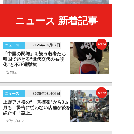
ニュース 新着記事
NEW!
ニュース
2026年08月07日
「中国の関与」を疑う若者たち…
韓国で起きる“世代交代の右傾
化”と不正選挙抗...
安宿緑
NEW!
ニュース
2026年08月06日
上野アメ横の“一斉摘発”から3ヵ
月も…警告に従わない店舗が後を
絶たず「路上...
デヤブロウ