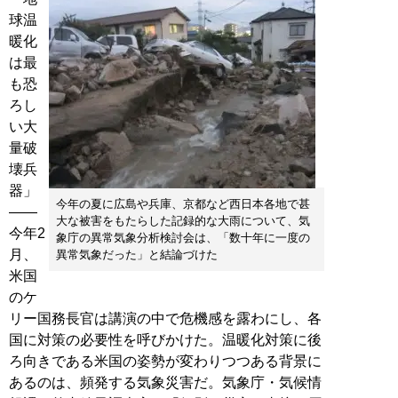
球温
暖化
は最
も恐
ろし
い大
量破
壊兵
器」
今年の夏に広島や兵庫、京都など西日本各地で甚
――
大な被害をもたらした記録的な大雨について、気
今年2
象庁の異常気象分析検討会は、「数十年に一度の
月、
異常気象だった」と結論づけた
米国
のケ
リー国務長官は講演の中で危機感を露わにし、各
国に対策の必要性を呼びかけた。温暖化対策に後
ろ向きである米国の姿勢が変わりつつある背景に
あるのは、頻発する気象災害だ。気象庁・気候情