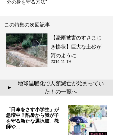
分の身を守る方法”
この特集の次回記事
【豪雨被害のすさまじ
き惨状】巨大な土砂が
河のように…
2014.11.19
地球温暖化で人類滅亡が始まってい
▲
た！の一覧へ
「日傘をさす小学生」が
急増中？酷暑から我が子
を守る新たな選択肢。教
師や…