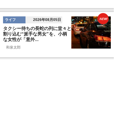
NEW!
ライフ
2026年08月05日
タクシー待ちの長蛇の列に堂々と
割り込む“派手な男女”を、小柄
な女性が「意外...
和泉太郎
NEW!
ライフ
2026年08月05日
エコノミー席「頭カクンで眠れな
い」問題を解決？航空ジャーナリ
ストが見つけた...
北島幸司
NEW!
ライフ
2026年08月04日
「バスの優先席に荷物を置く」外
国人カップルに、怒鳴り散らす地