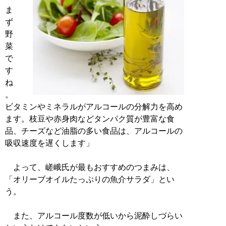
ま
ず
野
菜
で
す
ね
。
ビタミンやミネラルがアルコールの分解力を高め
ます。枝豆や赤身肉などタンパク質が豊富な食
品、チーズなど油脂の多い食品は、アルコールの
吸収速度を遅くします」
よって、嵯峨氏が最もおすすめのつまみは、
「オリーブオイルたっぷりの魚介サラダ」とい
う。
また、アルコール度数が低いから泥酔しづらい