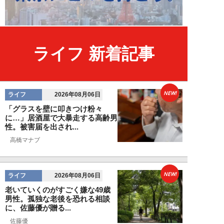
ライフ 新着記事
NEW!
ライフ
2026年08月06日
「グラスを壁に叩きつけ粉々
に…」居酒屋で大暴走する高齢男
性。被害届を出され...
高橋マナブ
NEW!
ライフ
2026年08月06日
老いていくのがすごく嫌な49歳
男性。孤独な老後を恐れる相談
に、佐藤優が贈る...
佐藤優