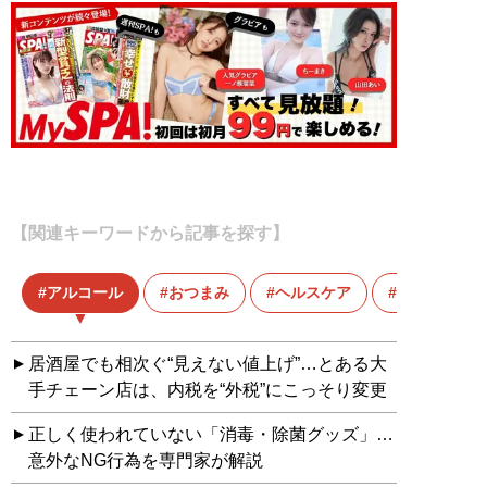
【関連キーワードから記事を探す】
アルコール
おつまみ
ヘルスケア
健康法
居酒屋でも相次ぐ“見えない値上げ”…とある大
手チェーン店は、内税を“外税”にこっそり変更
正しく使われていない「消毒・除菌グッズ」…
意外なNG行為を専門家が解説