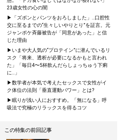
態。「ドカ食いなしではなかなか寝れない」
23歳女性の心の闇
▶「ズボンとパンツをおろしました」...口腔性
交に至るまでの“生々しいやりとり”を証言。元
ジャンポケ斉藤被告が「同意があった」と信
じた理由
▶いまや大人気の“プロテイン”に潜んでいるリ
スク「将来、透析が必要になるかもと言われ
た」「毎日4〜5杯飲んだらしょっちゅう下痢
に...」
▶数学者が本気で考えたセックスで女性がイ
ク体位の法則「垂直運動パワー」とは?
▶眠りが浅い人におすすめ。「無になる」呼
吸法で究極のリラックスを得るコツ
この特集の前回記事