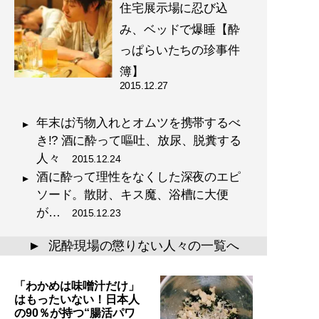
住宅展示場に忍び込
み、ベッドで爆睡【酔
っぱらいたちの珍事件
簿】
2015.12.27
年末は汚物入れとオムツを携帯するべ
き!? 酒に酔って嘔吐、放尿、脱糞する
人々
2015.12.24
酒に酔って理性をなくした深夜のエピ
ソード。散財、キス魔、浴槽に大便
が…
2015.12.23
泥酔現場の懲りない人々の一覧へ
▲
「わかめは味噌汁だけ」
はもったいない！日本人
の90％が持つ“腸活パワ