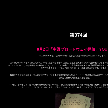
第374回
8月2日「中野ブロードウェイ探偵、YOU
・KOBO CAFEで、ミステリ作家・北山猛邦先生プロデュースのミステリイベン
・まずカフェでコーヒーを飲みながら、一緒に供された小冊子を読む。とある殺人事件について書かれているもの
ることに気づく。しかも事件はまだ解決していない。……という感じで、北山先生のミステリ小説世界を実体験し
りながら中野ブロードウェイ内を歩き回って、真相を解き明かすわけである
・数日がかりで様々な謎をカフェ内だけでなくビル全体に立体的に張り巡らせた。ただし実作業よりも大変だった
で検討を重ね結局前夜は完徹だった。
・13時にスタートして、最初の達成者が出たのは16時15分。その次の達成者が出たのが18時過ぎだったから、優
る。ただし、上には上がいる。ふらりと現れてノーヒントで、10分余りでクリアしてしまった乙一