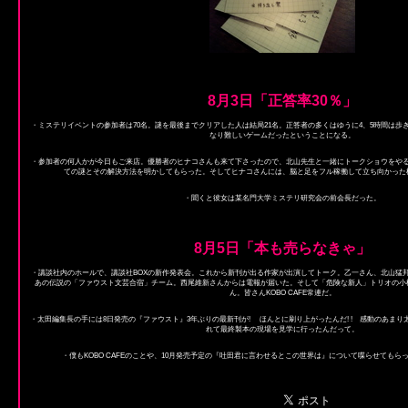
8月3日「正答率30％」
・ミステリイベントの参加者は70名。謎を最後までクリアした人は結局21名。正答者の多くはゆうに4、5時間は歩
なり難しいゲームだったということになる。
・参加者の何人かが今日もご来店。優勝者のヒナコさんも来て下さったので、北山先生と一緒にトークショウをや
ての謎とその解決方法を明かしてもらった。そしてヒナコさんには、脳と足をフル稼働して立ち向かった
・聞くと彼女は某名門大学ミステリ研究会の前会長だった。
8月5日「本も売らなきゃ」
・講談社内のホールで、講談社BOXの新作発表会。これから新刊が出る作家が出演してトーク。乙一さん、北山猛
あの伝説の「ファウスト文芸合宿」チーム。西尾維新さんからは電報が届いた。そして「危険な新人」トリオの小
ん。皆さんKOBO CAFE常連だ。
・太田編集長の手には8日発売の『ファウスト』3年ぶりの最新刊が! ほんとに刷り上がったんだ! ! 感動のあま
れて最終製本の現場を見学に行ったんだって。
・僕もKOBO CAFEのことや、10月発売予定の『吐田君に言わせるとこの世界は』について喋らせても