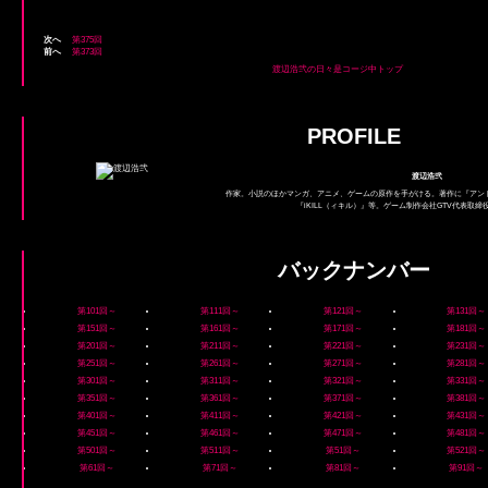
次へ
第375回
前へ
第373回
渡辺浩弐の日々是コージ中トップ
PROFILE
渡辺浩弐
作家。小説のほかマンガ、アニメ、ゲームの原作を手がける。著作に『アン
『iKILL（ィキル）』等。ゲーム制作会社GTV代表取
バックナンバー
第101回～
第111回～
第121回～
第131回～
第151回～
第161回～
第171回～
第181回～
第201回～
第211回～
第221回～
第231回～
第251回～
第261回～
第271回～
第281回～
第301回～
第311回～
第321回～
第331回～
第351回～
第361回～
第371回～
第381回～
第401回～
第411回～
第421回～
第431回～
第451回～
第461回～
第471回～
第481回～
第501回～
第511回～
第51回～
第521回～
第61回～
第71回～
第81回～
第91回～