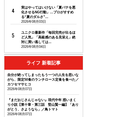
実はやってはいけない「夏バテを悪
化させるNG行動」…プロがすすめ
る“夏のダルさ”...
2026年08月03日
ユニクロ最新作「毎回完売が出るほ
ど人気」「高級感のある見栄え」絶
対に買い逃しては...
2026年08月04日
ライフ 新着記事
自分が絶ってしまったもう一つの人生を思いな
がら、限定50食のランチロース定食を食べた／
カツセマサヒコ
2026年08月07日
『まだおじさんじゃない』現代中年 惑いまく
り小説【第十章・第三話 堅山賢一編】「あり
がとう、さようなら」／鳥トマト
2026年08月07日