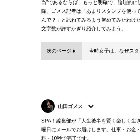
当”であるならば、もっと明確で、論理的に
降、ゴメス記者は「あまりスタンプを使って
んで？」と訊ねてみるよう努めてみたわけ
文字数が許すかぎり紹介してみよう。
次のページ
今時女子は、なぜスタ
山田ゴメス
大阪府生まれ。年齢非公開。関西大学経済
SPA！編集部が「人生後半を賢く楽しく生
らファッション・学年誌・音楽＆美術評論・
曜日にメールでお届けします。仕事・お金
紙・ネットを問わず、偏った幅広さを持ち味
料・10秒で完了です。