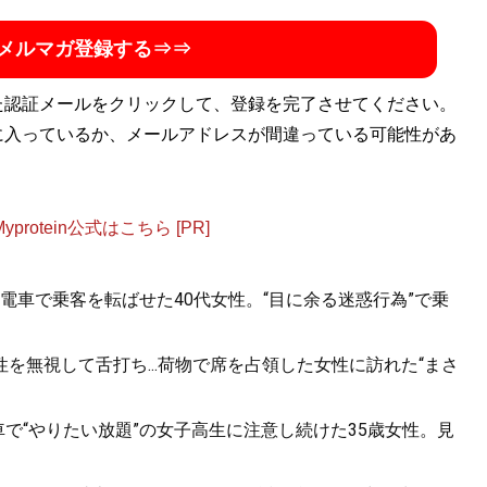
ーターであり、「ネットニュースパトローラー（NNP）」
メルマガ登録する⇒⇒
テ」の脳科学～おじさんの恋はなぜ報われないのか～
』（ワ
ものを含めると50冊を超える。保有資格は「HSP（ハイリ
た認証メールをクリックして、登録を完了させてください。
ー」「温泉マイスター」「合コンマスター」など
に入っているか、メールアドレスが間違っている可能性があ
otein公式はこちら [PR]
電車で乗客を転ばせた40代女性。“目に余る迷惑行為”で乗
を無視して舌打ち...荷物で席を占領した女性に訪れた“まさ
で“やりたい放題”の女子高生に注意し続けた35歳女性。見