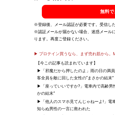
場するライター兼コラムニスト＆イラストレ
無料で
の肩書きも併せ持つ。『
「モテ」と「非モ
ニブックスPLUS新書）ほか、著書は覆面の
※登録後、メール認証が必要です。受信し
ー・センシテブ・パーソンズ）カウンセラ
※認証メールが届かない場合、迷惑メール
ります。再度ご登録ください。
記事一覧へ
▶ プロテイン買うなら、まず売れ筋から。Mypr
【今この記事も読まれています】
▶「邪魔だから押したのよ」雨の日の満員
客全員を敵に回した女性の“まさかの結末”
▶「座っていいですか?」電車内で高齢男性
かの結末”
▶「他人のスマホ見てんじゃねーよ!」電車
知らぬ男性の一言に救われた