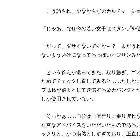
こう諭され、少なからずのカルチャーショ
「じゃあ、なぜ今の若い女子はスタンプを使
「だって、ダサくないですか～？ まだう
ないよう必死になってるっぽいオジサンみ
という答えが返ってきた。取り急ぎ、ゴメス
ためてチェックし直してみると……たしか
プは私が嬉々として送信する楽天パンダとか
しか使用されていない。
そっかぁ……自分は「流行りに乗り遅れな
有益なアドバイスをいただいたものである
ックリと、かつ漠然としすぎており、正直し