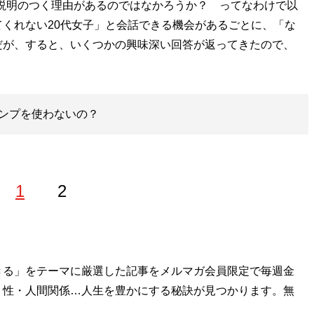
説明のつく理由があるのではなかろうか？ ってなわけで以
くれない20代女子」と会話できる機会があるごとに、「な
だが、すると、いくつかの興味深い回答が返ってきたので、
ンプを使わないの？
1
2
学部卒業後、大手画材屋勤務を経てフリーランスに。エロか
きる」をテーマに厳選した記事をメルマガ会員限定で毎週金
人工衛星・AI、さらには漫画原作…まで、記名・無記名、
・性・人間関係…人生を豊かにする秘訣が見つかります。無
としながら、草野球をこよなく愛し、年間80試合以上に出