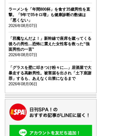
ラーメンを「年間800杯」を食す35歳男性を直
撃。「9年で35キロ増」も健康診断の数値は
「悪くない」
2026年08月07日
「邪魔なんだよ！」新幹線で座席を蹴ってくる
後ろの男性…恐怖に震えた女性客を救った“強
面男性の一言”
2026年08月07日
「グラスを壁に叩きつけ粉々に…」居酒屋で大
暴走する高齢男性。被害届を出され「土下座謝
罪」するも、あえなく出禁になるまで
2026年08月06日