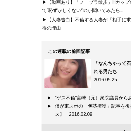
▶【動画あり】「ノーブラ散歩」HカップYo
て“恥ずかしくない”のか聞いてみたら...
▶【人妻告白】不倫する人妻が「相手に求め
得の理由
この連載の前回記事
「なんちゃって石
れる男たち
2016.05.25
“ゲス不倫”宮崎（元）衆院議員から
僕が東スポの「包茎擁護」記事を後
ス】
2016.02.09