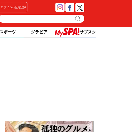
ログイン
会員登録
スポーツ
グラビア
サブスク