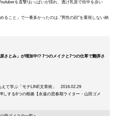
utuberを直撃!おっぱいが揺れ、透け乳首で街中を歩い
ること」で一番多かったのは...“男性の顔”を重視しない納
原さとみ」が増加中!? 7つのメイクと7つの仕草で翻弄さ
あえて学ぶ「モテLINE文章術」
2016.02.29
押しする6つの根拠【永遠の思春期ライター・山田ゴメ
山田ゴメスの一覧へ