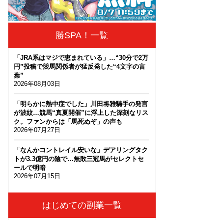
勝SPA！一覧
「JRA系はマジで恵まれている」…“30分で2万
円”投稿で競馬関係者が猛反発した“4文字の言
葉”
2026年08月03日
「明らかに熱中症でした」川田将雅騎手の発言
が波紋…競馬“真夏開催”に浮上した深刻なリス
ク。ファンからは「馬死ぬぞ」の声も
2026年07月27日
「なんかコントレイル安いな」デアリングタク
トが3.3億円の陰で…無敗三冠馬がセレクトセ
ールで明暗
2026年07月15日
はじめての副業一覧