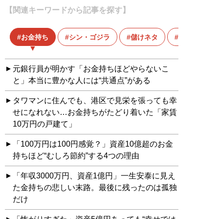
【関連キーワードから記事を探す】
お金持ち
シン・ゴジラ
儲けネタ
動画配信サ
元銀行員が明かす「お金持ちほどやらないこ
と」本当に豊かな人には“共通点”がある
タワマンに住んでも、港区で見栄を張っても幸
せになれない…お金持ちがたどり着いた「家賃
10万円の戸建て」
「100万円は100円感覚？」資産10億超のお金
持ちほど“むしろ節約”する4つの理由
「年収3000万円、資産1億円」一生安泰に見え
た金持ちの悲しい末路。最後に残ったのは孤独
だけ