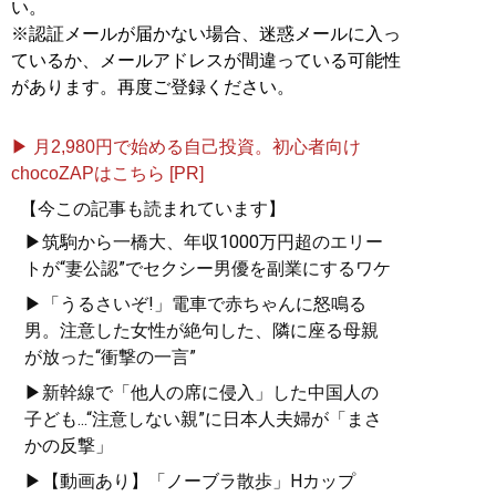
い。
※認証メールが届かない場合、迷惑メールに入っ
ているか、メールアドレスが間違っている可能性
があります。再度ご登録ください。
▶ 月2,980円で始める自己投資。初心者向け
chocoZAPはこちら [PR]
【今この記事も読まれています】
▶筑駒から一橋大、年収1000万円超のエリー
トが“妻公認”でセクシー男優を副業にするワケ
▶「うるさいぞ!」電車で赤ちゃんに怒鳴る
男。注意した女性が絶句した、隣に座る母親
が放った“衝撃の一言”
▶新幹線で「他人の席に侵入」した中国人の
子ども...“注意しない親”に日本人夫婦が「まさ
かの反撃」
▶【動画あり】「ノーブラ散歩」Hカップ