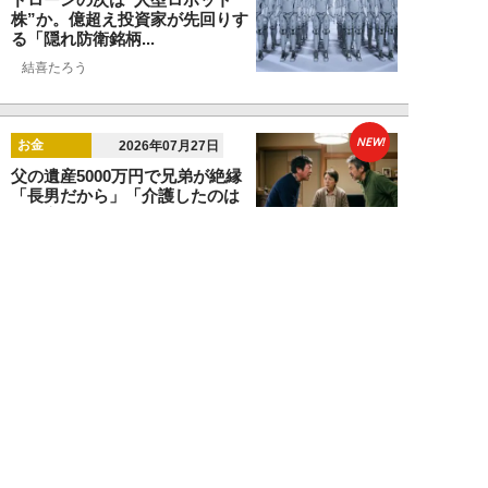
株”か。億超え投資家が先回りす
る「隠れ防衛銘柄...
結喜たろう
NEW!
お金
2026年07月27日
父の遺産5000万円で兄弟が絶縁
「長男だから」「介護したのは
私」家族が“争...
渡辺智
NEW!
お金
2026年07月22日
元銀行員が明かす「お金持ちほど
やらないこと」本当に豊かな人に
は“共通点”が...
渡辺智