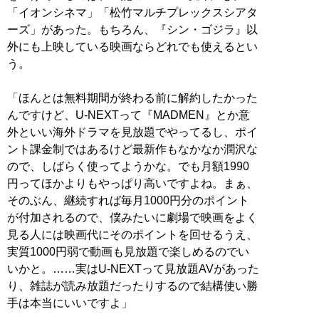
「イオンシネマ」「松竹マルチプレックスシアタ
ーズ」があった。もちろん、『シン・ゴジラ』以
外にも上映している映画ならどれでも使えるとい
う。
「ほんとは無料期間が終わる前に解約したかった
んですけど、U-NEXTって『MADMEN』とか意
外といい海外ドラマを見放題でやってるし、ポイ
ント課金制ではあるけど最新作もなかなか潤沢な
ので、しばらく使ってようかな。でも月額1990
円ってほかよりもやっぱり高いですよね。まぁ、
そのぶん、継続すれば毎月1000円分のポイント
が付加されるので、僕みたいに劇場で映画をよく
見る人には映画代にそのポイントを回せるうえ、
実質1000円弱で動画も見放題で楽しめるのでい
いかと。……実はU-NEXTって見放題AVがあった
り、雑誌が読み放題だったりするので結構使い勝
手は本当にいいですよ」