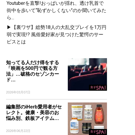
Youtuberを直撃!おっぱいが揺れ、透け乳首で
街中を歩いて“恥ずかしくない”のか聞いてみた
ら...
▶【裏ワザ】総勢18人の大乱交プレイを1万円
弱で実現!? 風俗愛好家が見つけた驚愕のサー
ビスとは
知ってる人だけ得をする
「映画を500円で観る方
法」…破格のセゾンカー
ド…
2026年03月07日
編集部のiHerb愛用者がセ
レクト。健康・美容のお
悩み別、鉄板アイテム…
2026年06月22日