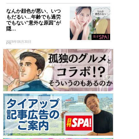
なんか顔色が悪い、いつ
もだるい…年齢でも過労
でもない“意外な原因”が
隠…
2026年06月30日
PR