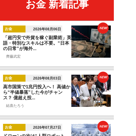
お金 新着記事
NEW!
お金
2026年08月06日
「超円安で外貨を稼ぐ副業術」英
語・特別なスキルは不要。“日本
の日常”が海外...
齊藤武宏
NEW!
お金
2026年08月03日
高市国策で1兆円投入へ！ 高値か
ら“半値暴落”した今がチャン
ス？ 億超え投...
結喜たろう
NEW!
お金
2026年07月27日
ドローンの次は“人型ロボット