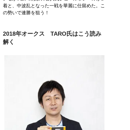
着と、中波乱となった一戦を華麗に仕留めた。こ
の勢いで連勝を狙う！
2018年オークス TARO氏はこう読み
解く