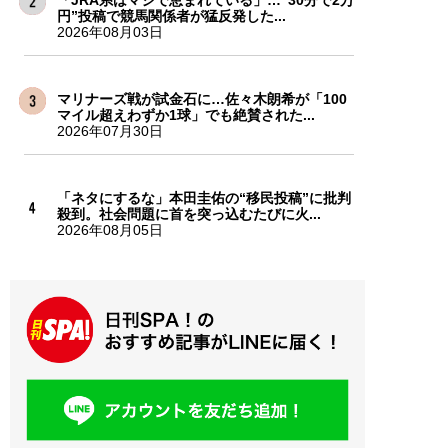
円”投稿で競馬関係者が猛反発した...
2026年08月03日
マリナーズ戦が試金石に…佐々木朗希が「100
マイル超えわずか1球」でも絶賛された...
2026年07月30日
「ネタにするな」本田圭佑の“移民投稿”に批判
殺到。社会問題に首を突っ込むたびに火...
2026年08月05日