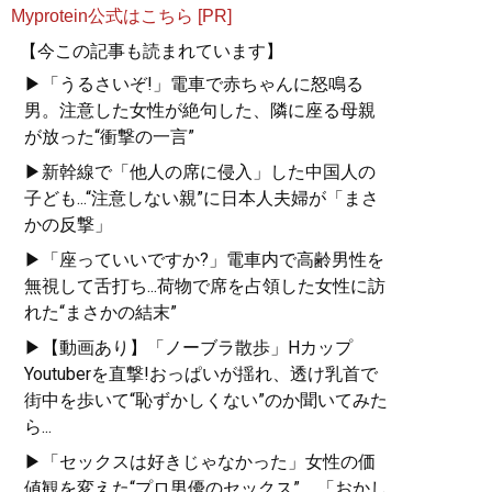
Myprotein公式はこちら [PR]
【今この記事も読まれています】
▶「うるさいぞ!」電車で赤ちゃんに怒鳴る
男。注意した女性が絶句した、隣に座る母親
が放った“衝撃の一言”
▶新幹線で「他人の席に侵入」した中国人の
子ども...“注意しない親”に日本人夫婦が「まさ
かの反撃」
▶「座っていいですか?」電車内で高齢男性を
無視して舌打ち...荷物で席を占領した女性に訪
れた“まさかの結末”
▶【動画あり】「ノーブラ散歩」Hカップ
Youtuberを直撃!おっぱいが揺れ、透け乳首で
街中を歩いて“恥ずかしくない”のか聞いてみた
ら...
▶「セックスは好きじゃなかった」女性の価
値観を変えた“プロ男優のセックス”。「おかし