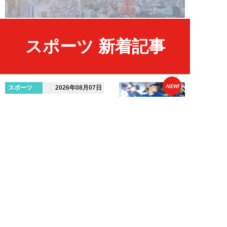
スポーツ 新着記事
NEW!
スポーツ
2026年08月07日
6連敗ドジャースに迫る“世界一
なし”の「不吉なジンクス」…
佐々木朗希＆山本...
八木遊
NEW!
エンタメ
2026年08月05日
「ネタにするな」本田圭佑の“移
民投稿”に批判殺到。社会問題に
首を突っ込むた...
石黒隆之