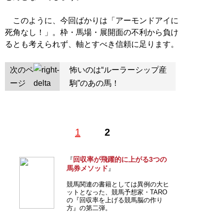
このように、今回ばかりは「アーモンドアイに
死角なし！」。枠・馬場・展開面の不利から負け
るとも考えられず、軸とすべき信頼に足ります。
次のペ
怖いのは“ルーラーシップ産
ージ
駒”のあの馬！
1
2
回収率が飛躍的に上がる3つの
『
馬券メソッド
』
競馬関連の書籍としては異例の大ヒ
ットとなった、競馬予想家・TARO
の『回収率を上げる競馬脳の作り
方』の第二弾。