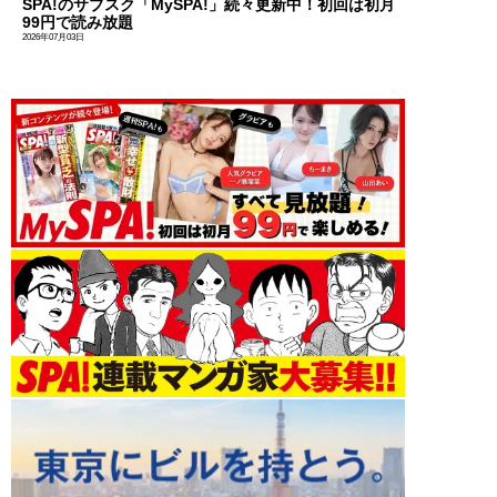
SPA!のサブスク「MySPA!」続々更新中！初回は初月
99円で読み放題
2026年07月03日