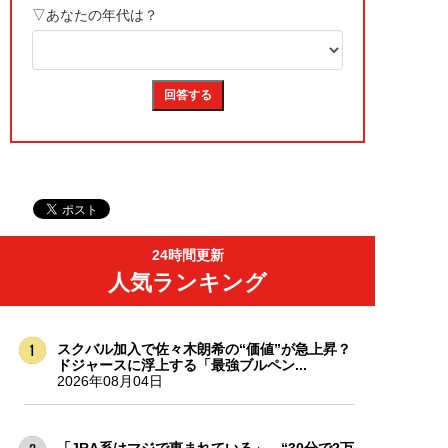
24時間更新
人気ランキング
スクバル加入で佐々木朗希の“価値”が急上昇？
ドジャースに浮上する「最強ブルペン...
2026年08月04日
「JRA系はマジで恵まれている」…“30分で2万