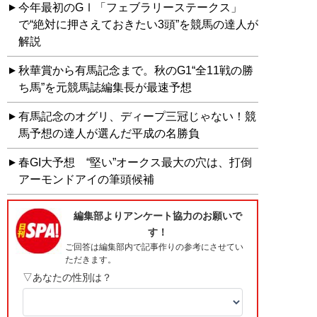
今年最初のGⅠ「フェブラリーステークス」
で“絶対に押さえておきたい3頭”を競馬の達人が
解説
秋華賞から有馬記念まで。秋のG1“全11戦の勝
ち馬”を元競馬誌編集長が最速予想
有馬記念のオグリ、ディープ三冠じゃない！競
馬予想の達人が選んだ平成の名勝負
春GI大予想 “堅い”オークス最大の穴は、打倒
アーモンドアイの筆頭候補