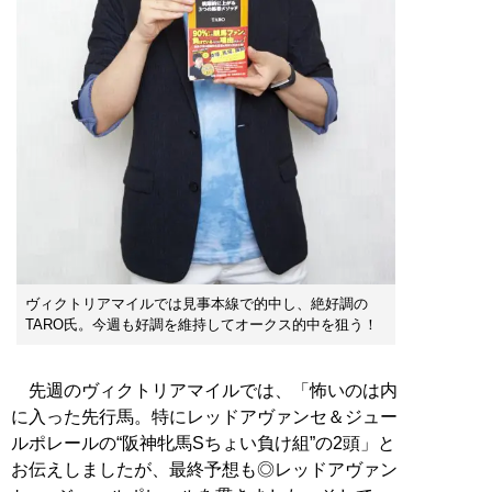
ヴィクトリアマイルでは見事本線で的中し、絶好調の
TARO氏。今週も好調を維持してオークス的中を狙う！
先週のヴィクトリアマイルでは、「怖いのは内
に入った先行馬。特にレッドアヴァンセ＆ジュー
ルポレールの“阪神牝馬Sちょい負け組”の2頭」と
お伝えしましたが、最終予想も◎レッドアヴァン