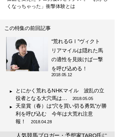
くなっちゃった」衝撃体験とは
この特集の前回記事
“荒れるGⅠ”ヴィクト
リアマイルは隠れた馬
の適性を見抜けば一撃
を呼び込める！
2018.05.12
とにかく荒れるNHKマイル 波乱の立
役者となる大穴馬は…
2018.05.05
天皇賞（春）は“穴を買い切る勇気”が勝
利を呼び込む 今年は大荒れ注意
報！
2018.04.28
人気競馬ブロガー・予想家TARO氏に