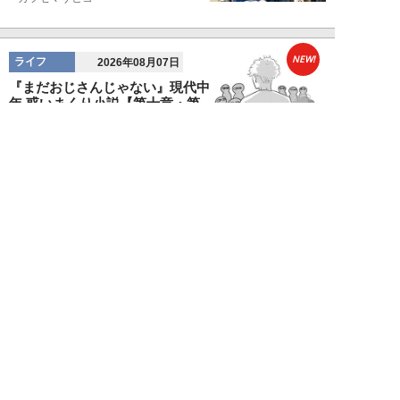
NEW!
ライフ
2026年08月07日
『まだおじさんじゃない』現代中
年 惑いまくり小説【第十章・第
三話 堅山賢一...
鳥トマト
NEW!
ライフ
2026年08月07日
ラーメンを「年間800杯」を食す
35歳男性を直撃。「9年で35キロ
増」も健...
Mr.tsubaking
NEW!
ライフ
2026年08月07日
「邪魔なんだよ！」新幹線で座席
を蹴ってくる後ろの男性…恐怖に