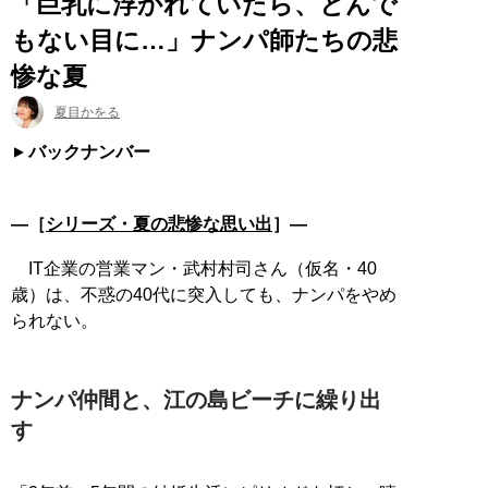
「巨乳に浮かれていたら、とんで
もない目に…」ナンパ師たちの悲
惨な夏
夏目かをる
バックナンバー
―［
シリーズ・夏の悲惨な思い出
］―
IT企業の営業マン・武村村司さん（仮名・40
歳）は、不惑の40代に突入しても、ナンパをやめ
られない。
ナンパ仲間と、江の島ビーチに繰り出
す