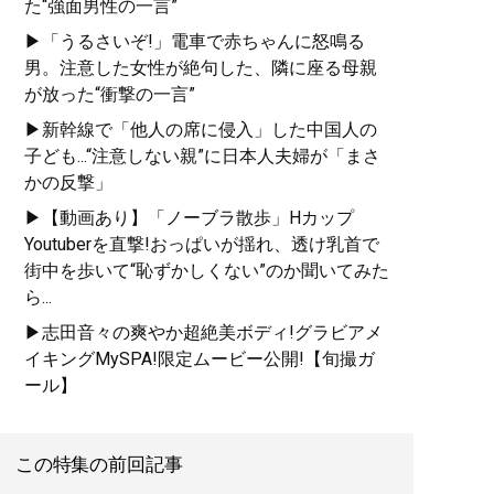
た“強面男性の一言”
▶「うるさいぞ!」電車で赤ちゃんに怒鳴る
男。注意した女性が絶句した、隣に座る母親
が放った“衝撃の一言”
▶新幹線で「他人の席に侵入」した中国人の
子ども...“注意しない親”に日本人夫婦が「まさ
かの反撃」
▶【動画あり】「ノーブラ散歩」Hカップ
Youtuberを直撃!おっぱいが揺れ、透け乳首で
街中を歩いて“恥ずかしくない”のか聞いてみた
ら...
▶志田音々の爽やか超絶美ボディ!グラビアメ
イキングMySPA!限定ムービー公開!【旬撮ガ
ール】
この特集の前回記事