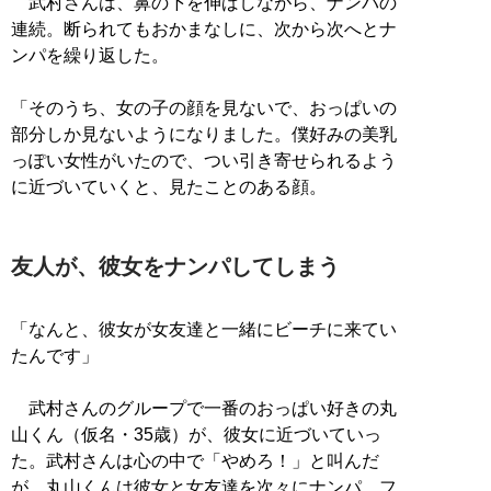
武村さんは、鼻の下を伸ばしながら、ナンパの
連続。断られてもおかまなしに、次から次へとナ
ンパを繰り返した。
「そのうち、女の子の顔を見ないで、おっぱいの
部分しか見ないようになりました。僕好みの美乳
っぽい女性がいたので、つい引き寄せられるよう
に近づいていくと、見たことのある顔。
友人が、彼女をナンパしてしまう
「なんと、彼女が女友達と一緒にビーチに来てい
たんです」
武村さんのグループで一番のおっぱい好きの丸
山くん（仮名・35歳）が、彼女に近づいていっ
た。武村さんは心の中で「やめろ！」と叫んだ
が、丸山くんは彼女と女友達を次々にナンパ。フ