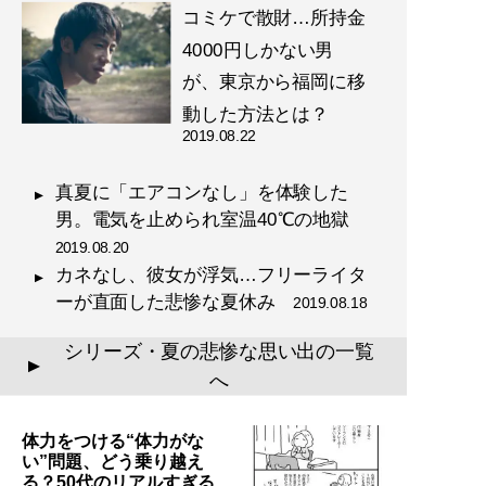
コミケで散財…所持金
4000円しかない男
が、東京から福岡に移
動した方法とは？
2019.08.22
真夏に「エアコンなし」を体験した
男。電気を止められ室温40℃の地獄
2019.08.20
カネなし、彼女が浮気…フリーライタ
ーが直面した悲惨な夏休み
2019.08.18
シリーズ・夏の悲惨な思い出の一覧
▲
へ
体力をつける“体力がな
い”問題、どう乗り越え
る？50代のリアルすぎる