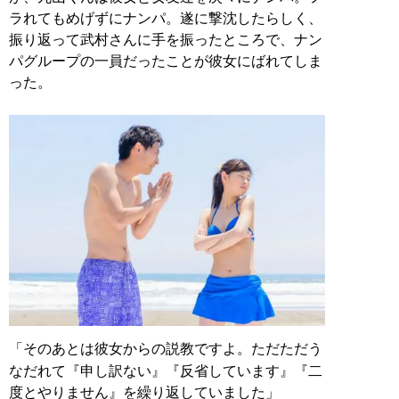
ラれてもめげずにナンパ。遂に撃沈したらしく、
振り返って武村さんに手を振ったところで、ナン
パグループの一員だったことが彼女にばれてしま
った。
「そのあとは彼女からの説教ですよ。ただただう
なだれて『申し訳ない』『反省しています』『二
度とやりません』を繰り返していました」