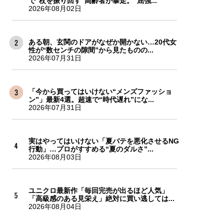
で“杖を振り回す”高齢者が暴走。“屈強...
2026年08月02日
ある朝、玄関のドアがなぜか開かない…20代女
性が“数センチの隙間”から見たものの...
2026年07月31日
「今から買ってはいけない“メンズファッショ
ン”」最新4選。超速で“時代遅れ”にな...
2026年07月31日
実はやってはいけない「夏バテを悪化させるNG
行動」…プロがすすめる“夏のダルさ”...
2026年08月03日
ユニクロ最新作「毎回完売が出るほど人気」
「高級感のある見栄え」絶対に買い逃しては...
2026年08月04日