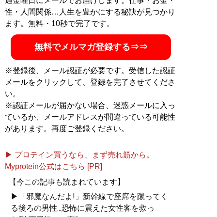
週金曜日にメールでお届けします。仕事・お金・
性・人間関係…人生を豊かにする秘訣が見つかり
ます。無料・10秒で完了です。
無料でメルマガ登録する⇒⇒
※登録後、メール認証が必要です。受信した認証
メールをクリックして、登録を完了させてくださ
い。
※認証メールが届かない場合、迷惑メールに入っ
ているか、メールアドレスが間違っている可能性
があります。再度ご登録ください。
▶ プロテイン買うなら、まず売れ筋から。
Myprotein公式はこちら [PR]
【今この記事も読まれています】
▶「邪魔なんだよ!」新幹線で座席を蹴ってく
る後ろの男性...恐怖に震えた女性客を救っ