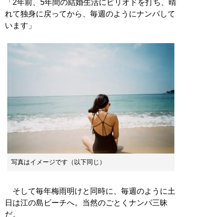
「2年前、5年間の結婚生活にピリオドを打ち、晴
れて独身に戻ってから、毎週のようにナンパして
います」
写真はイメージです（以下同じ）
そして毎年梅雨明けと同時に、毎週のように土
日は江の島ビーチへ。当然のごとくナンパ三昧
だ。