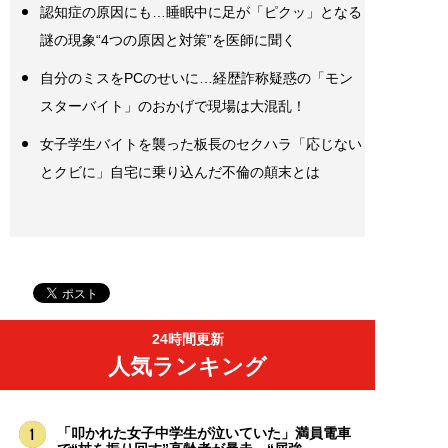
認知症の原因にも…睡眠中に足が「ピクッ」となる
謎の現象“4つの原因と対策”を医師に聞く
自分のミスをPCのせいに…経歴詐称疑惑の「モン
スターバイト」のおかげで現場は大混乱！
女子学生バイトを襲った板長のセクハラ「応じない
とクビに」自宅に乗り込んだ不倫の顛末とは
24時間更新
人気ランキング
「叩かれた女子中学生が泣いていた」満員電車