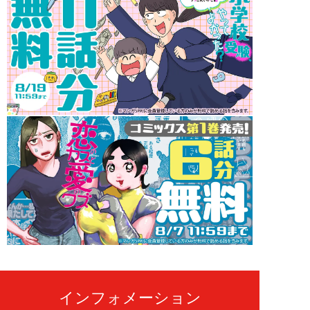
インフォメーション