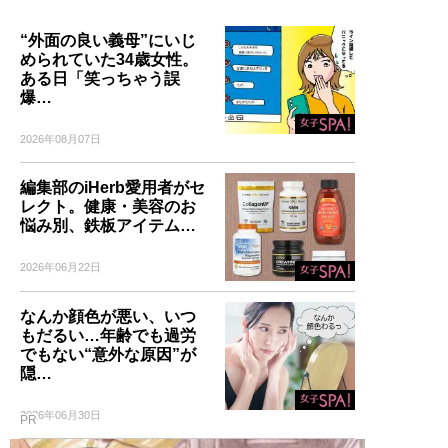
“外面の良い義母”にいじ
められていた34歳女性。
ある日「笑っちゃう誤
爆…
2026年08月07日
編集部のiHerb愛用者がセ
レクト。健康・美容のお
悩み別、鉄板アイテム…
2026年06月22日
なんか顔色が悪い、いつ
もだるい…年齢でも過労
でもない“意外な原因”が
隠…
2026年06月30日
PR