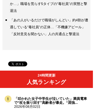
か…」職場を荒らす5タイプの“毒社員”の実態と撃
退法
「あの人がいるだけで職場がしんどい」約4割が遭
遇している“毒社員”の正体…「不機嫌アピール」
「反対意見を聞かない」人の共通点と撃退法
24時間更新
人気ランキング
「叩かれた女子中学生が泣いていた」満員電車
で“杖を振り回す”高齢者が暴走。“屈強...
2026年08月02日