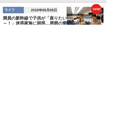
NEW!
ライフ
2026年08月08日
満員の新幹線で子供が「座りたい
～！」迷惑家族に困惑…周囲の乗
客が内心“スカ...
日刊SPA!取材班
NEW!
ライフ
2026年08月07日
自分が絶ってしまったもう一つの
人生を思いながら、限定50食の
ランチロース定...
カツセマサヒコ
NEW!
ライフ
2026年08月07日
『まだおじさんじゃない』現代中
年 惑いまくり小説【第十章・第
三話 堅山賢一...