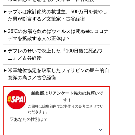
ラブホは家計節約の救世主。500万円を費やし
た男が断言する／文筆家・古谷経衡
26℃のお湯を飲めばウイルスは死ぬetc. コロナ
デマを拡散する人の正体は？
デフレのせいで炎上した『100日後に死ぬワ
ニ』／古谷経衡
米軍地位協定を破棄したフィリピンの民主的自
意識の高さ／古谷経衡