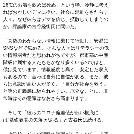
26℃のお湯を飲めば死ぬ」という噂。冷静に考え
ればおかしいデマに従い、社会に混乱をもたらす
人々。なぜ彼らはデマを信じ、拡散してしまうの
か。評論家の古谷経衡氏に聞いた。
「真偽のわからない情報に乗じて行動し、安易に
SNSなどで広める。そんな人々はリテラシーの低
い情報弱者だと思われがちですが、都市部の中産
階級に属する人たちもかなり多くいるのではと、
僕は見ています。情報感度も高く、安定した収入
もあるので、言わば自分に自信がある。また、彼
らは意識が高い人が多く、『自分が社会を救う』
と謎の正義感に駆られやすい。厄介なことに、非
常時はその意識はなおさら高まります」
そして「彼らのコロナ偏差値が低い根底に
は“基礎教養の欠落”がある」と古谷氏は続ける。