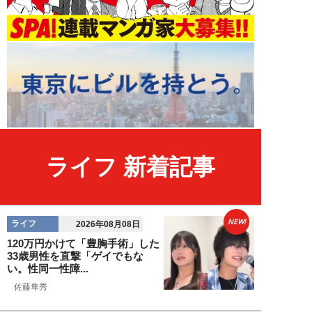
ライフ 新着記事
NEW!
ライフ
2026年08月08日
120万円かけて「豊胸手術」した
33歳男性を直撃「ゲイでもな
い。性同一性障...
佐藤隼秀