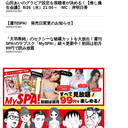
山田あいのグラビア設定を視聴者が決める！【推し撮
生会議】 8/26（水）21:00～ MC：岸明日香
2026年07月29日
【週刊SPA! 発売日変更のお知らせ】
2026年07月28日
「天羽希純」のセクシーな秘蔵カットを大放出！週刊
SPA!のサブスク「MySPA!」続々更新中！初回は初月
99円で読み放題
2026年07月03日