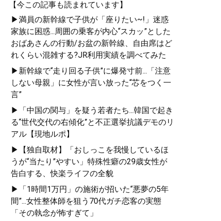
【今この記事も読まれています】
▶満員の新幹線で子供が「座りたい~!」迷惑
家族に困惑...周囲の乗客が内心“スカッ”とした
おばあさんの行動/お盆の新幹線、自由席はど
れくらい混雑する?JR利用実績を調べてみた
▶新幹線で“走り回る子供”に爆発寸前...「注意
しない母親」に女性が言い放った“芯をつく一
言”
▶「中国の関与」を疑う若者たち...韓国で起き
る“世代交代の右傾化”と不正選挙抗議デモのリ
アル【現地ルポ】
▶【独自取材】「おしっこを我慢しているほ
うが“当たり”やすい」特殊性癖の29歳女性が
告白する、快楽ライフの全貌
▶「1時間1万円」の施術が招いた“悪夢の5年
間”...女性整体師を狙う70代ガチ恋客の実態
「その執念が怖すぎて」