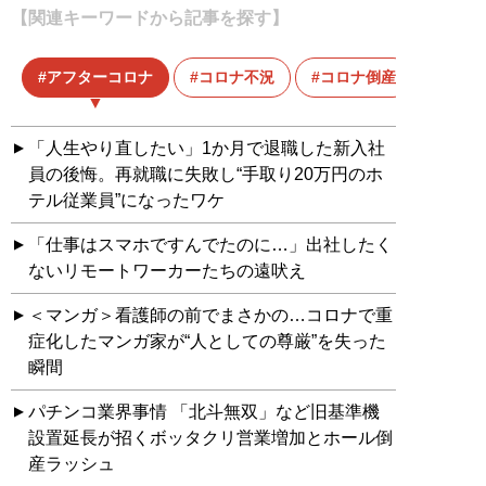
【関連キーワードから記事を探す】
アフターコロナ
コロナ不況
コロナ倒産
「人生やり直したい」1か月で退職した新入社
員の後悔。再就職に失敗し“手取り20万円のホ
テル従業員”になったワケ
「仕事はスマホですんでたのに…」出社したく
ないリモートワーカーたちの遠吠え
＜マンガ＞看護師の前でまさかの…コロナで重
症化したマンガ家が“人としての尊厳”を失った
瞬間
パチンコ業界事情 「北斗無双」など旧基準機
設置延長が招くボッタクリ営業増加とホール倒
産ラッシュ