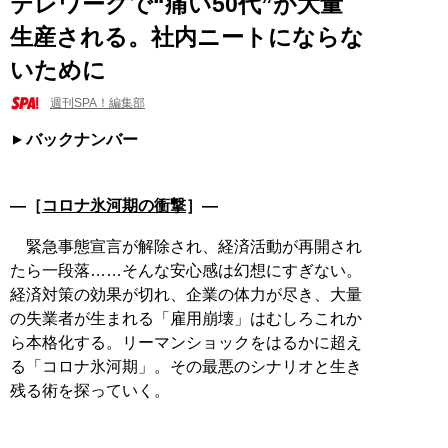
テレワークで“痛い50代”が大量
生産される。社内ニートにならな
いために
週刊SPA！編集部
バックナンバー
―［
コロナ氷河期の衝撃
］―
緊急事態宣言が解除され、経済活動が再開され
たら一段落……そんな安心感は幻想にすぎない。
経済対策の効果が切れ、企業の体力が尽き、大量
の失業者が生まれる「雇用崩壊」はむしろこれか
ら本格化する。リーマンショックをはるかに超え
る「コロナ氷河期」。その最悪のシナリオと生き
残る術を探っていく。