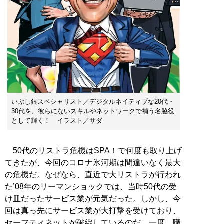
いぶし銀スペシャリスト／デジタルネイティブな20代・
30代を、彼らにないスキルやネットワークで補う名脇役
として輝く！ イラスト／サダ
50代のリストラ危機はSPA！で何度も取り上げ
てきたが、今回のコロナ氷河期は間違いなく最大
の危機だ。なぜなら、直近で大リストラが行われ
た’08年のリーマンショックでは、当時50代の受
け皿だったサービス業が元気だった。しかし、今
回は真っ先にサービス業が大打撃を受けており、
セーフティネットが破綻しているのだ。一度、職