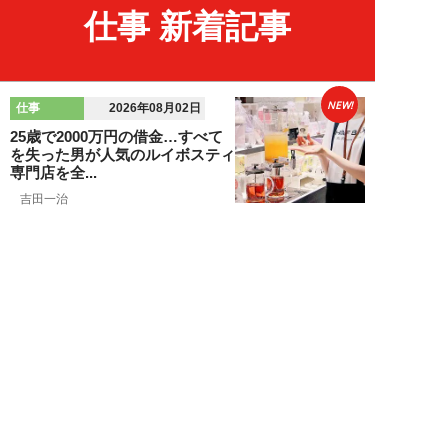
仕事 新着記事
NEW!
仕事
2026年08月02日
25歳で2000万円の借金…すべて
を失った男が人気のルイボスティ
専門店を全...
吉田一治
NEW!
仕事
2026年08月02日
「とにかく成長したい」コンサル
業界に群がる若者たちが「危う
い」理由。目的な...
布施川天馬
NEW!
仕事
2026年08月02日