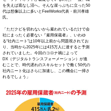
を失えば底なし沼へ。そんな崖っぷちに立った50
代は想像以上に多いとFeelWorks代表・前川孝雄
氏。
「ただクビを切れないから雇われているだけで会
社にまったく必要ない『雇用保蔵者』、いわゆ
る“社内ニート”は10年以上前から問題視されてお
り、当時から2025年には415万人に達すると予測
されていました。今回のコロナ禍によって
DX（デジタルトランスフォーメーション）が進
むことで、時代遅れのスキルセットで働く50代の
社内ニート化はさらに加速し、この機会に一掃さ
れるでしょう」