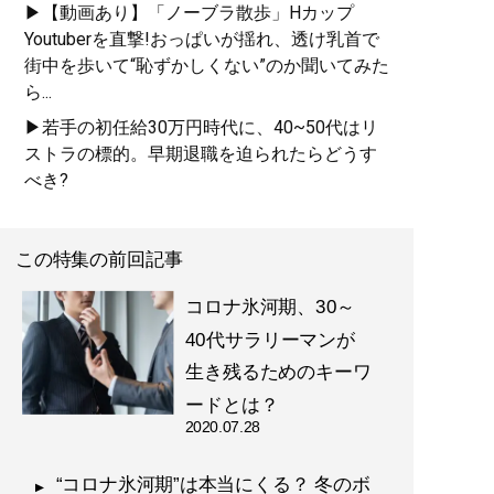
▶【動画あり】「ノーブラ散歩」Hカップ
Youtuberを直撃!おっぱいが揺れ、透け乳首で
街中を歩いて“恥ずかしくない”のか聞いてみた
ら...
▶若手の初任給30万円時代に、40~50代はリ
ストラの標的。早期退職を迫られたらどうす
べき?
この特集の前回記事
コロナ氷河期、30～
40代サラリーマンが
生き残るためのキーワ
ードとは？
2020.07.28
“コロナ氷河期”は本当にくる？ 冬のボ