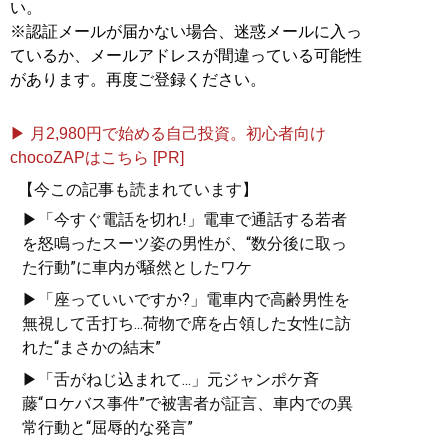
い。
※認証メールが届かない場合、迷惑メールに入っ
ているか、メールアドレスが間違っている可能性
があります。再度ご登録ください。
▶ 月2,980円で始める自己投資。初心者向け
chocoZAPはこちら [PR]
【今この記事も読まれています】
▶「今すぐ電話を切れ!」電車で通話する若者
を怒鳴ったスーツ姿の男性が、“数分後に取っ
た行動”に車内が騒然としたワケ
▶「座っていいですか?」電車内で高齢男性を
無視して舌打ち...荷物で席を占領した女性に訪
れた“まさかの結末”
▶「舌がねじ込まれて...」元ジャンポケ斉
藤“ロケバス事件”で被害者が証言、車内での異
常行動と“屈辱的な発言”