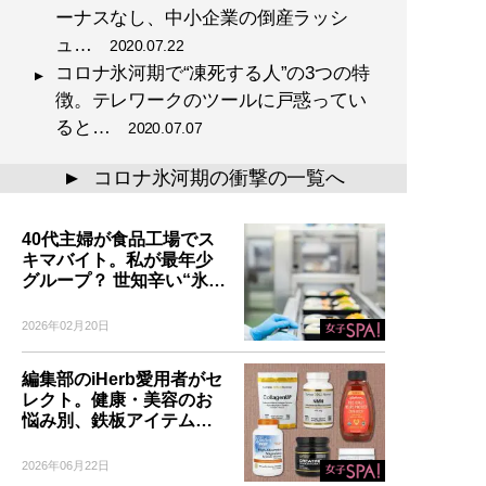
ーナスなし、中小企業の倒産ラッシ
ュ…
2020.07.22
コロナ氷河期で“凍死する人”の3つの特
徴。テレワークのツールに戸惑ってい
ると…
2020.07.07
コロナ氷河期の衝撃の一覧へ
▲
40代主婦が食品工場でス
キマバイト。私が最年少
グループ？ 世知辛い“氷…
2026年02月20日
編集部のiHerb愛用者がセ
レクト。健康・美容のお
悩み別、鉄板アイテム…
2026年06月22日