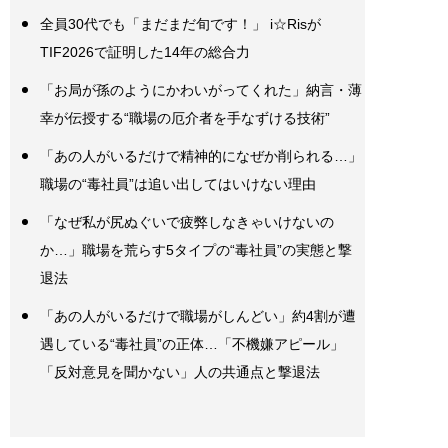
全員30代でも「まだまだ旬です！」 i☆Risが
TIF2026で証明した14年の総合力
「お局が孫のようにかわいがってくれた」納言・薄
幸が伝授する“職場の厄介者を手なずける技術”
「あの人がいるだけで精神的になぜか削られる…」
職場の“毒社員”は追い出してはいけない理由
「なぜ私が尻ぬぐいで疲弊しなきゃいけないの
か…」職場を荒らす5タイプの“毒社員”の実態と撃
退法
「あの人がいるだけで職場がしんどい」約4割が遭
遇している“毒社員”の正体…「不機嫌アピール」
「反対意見を聞かない」人の共通点と撃退法