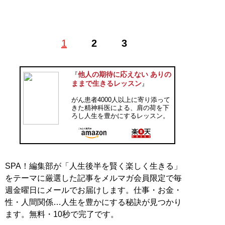
1971年生まれ。精神科医・医学博士。金沢大学卒業後、
1
2
3
都立荏原病院での内科研修、国立精神・神経センター武
蔵病院、都立豊島病院での一般精神科研修を経て、2003
年、国立がんセンター東病院精神腫瘍科レジデント。以
他人の期待に応えない ありの
『
降、一貫してがん患者およびその家族の診療を担当す
ままで生きるレッスン
』
る。2006年より国立がんセンター（現・国立がん研究セ
がん患者4000人以上に寄り添って
ンター）中央病院精神腫瘍科に勤務。2012年より同病院
きた精神科医による、肩の荷を下
精神腫瘍科長。2020年4月より公益財団法人がん研究会
ろし人生を豊かにするレッスン。
有明病院腫瘍精神科部長。日本総合病院精神医学会専門
医・指導医。日本精神神経学会専門医・指導医。
記事一覧へ
SPA！編集部が「人生後半を賢く楽しく生きる」
をテーマに厳選した記事をメルマガ会員限定で毎
週金曜日にメールでお届けします。仕事・お金・
性・人間関係…人生を豊かにする秘訣が見つかり
ます。無料・10秒で完了です。