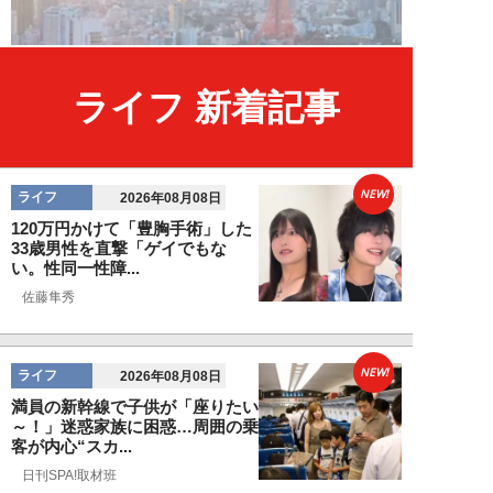
ライフ 新着記事
NEW!
ライフ
2026年08月08日
120万円かけて「豊胸手術」した
33歳男性を直撃「ゲイでもな
い。性同一性障...
佐藤隼秀
NEW!
ライフ
2026年08月08日
満員の新幹線で子供が「座りたい
～！」迷惑家族に困惑…周囲の乗
客が内心“スカ...
日刊SPA!取材班