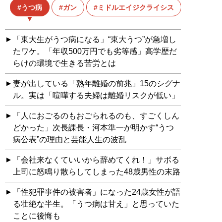
うつ病
ガン
ミドルエイジクライシス
終活
「東大生がうつ病になる」“東大うつ”が急増し
たワケ。「年収500万円でも劣等感」高学歴だ
らけの環境で生きる苦労とは
妻が出している「熟年離婚の前兆」15のシグナ
ル。実は「喧嘩する夫婦は離婚リスクが低い」
「人におごるのもおごられるのも、すごくしん
どかった」次長課長・河本準一が明かす“うつ
病公表”の理由と芸能人生の波乱
「会社来なくていいから辞めてくれ！」サボる
上司に怒鳴り散らしてしまった48歳男性の末路
「性犯罪事件の被害者」になった24歳女性が語
る壮絶な半生。「うつ病は甘え」と思っていた
ことに後悔も