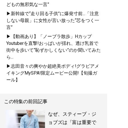
どもの無邪気な一言”
▶新幹線で“走り回る子供”に爆発寸前...「注意
しない母親」に女性が言い放った“芯をつく一
言”
▶【動画あり】「ノーブラ散歩」Hカップ
Youtuberを直撃!おっぱいが揺れ、透け乳首で
街中を歩いて“恥ずかしくない”のか聞いてみた
ら...
▶志田音々の爽やか超絶美ボディ!グラビアメ
イキングMySPA!限定ムービー公開!【旬撮ガ
ール】
この特集の前回記事
なぜ、スティーブ・ジ
ョブズは「富は重要で