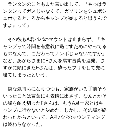
ランタンのこともまた言い出して、『やっぱラ
ンタンってガスじゃなくて、ガソリンをシュポシ
ュポするところからキャンプが始まると思うんで
すよ』って」
その後もA君パパのマウントは止まらず、「キ
ャンプって時間を有意義に過ごすためにやってる
ものなんで、こだわってナンボじゃないですか」
など、あからさまにFさんを腐す言葉を連発。さ
すがに頭にきたFさんは、酔ったフリをして先に
寝てしまったという。
嫌な気持ちになりつつも、家族がいる手前そう
いったことは言葉にも表情に出さず、なんとかそ
の場を耐え切ったFさんは、もうA君一家とはキ
ャンプに行かないと決めた。しかし、その場が終
わったからといって、A君パパのマウンティング
は終わらなかった。