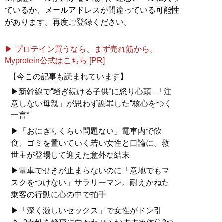
ているか、メールアドレスが間違っている可能性
があります。再度ご登録ください。
▶ プロテイン買うなら、まず売れ筋から。
Myprotein公式はこちら [PR]
【今この記事も読まれています】
▶新幹線で“騒ぎ続ける子供”に怒り心頭...「注
意しない母親」が思わず謝罪した“核心をつく
一言”
▶「おにぎりくらい問題ない」電車内で飲
食、ゴミを置いていく若い女性と口論に。救
世主が登場して迎えた意外な結末
▶電車でせきが止まらないのに「意地でもマ
スクをつけない」サラリーマン。耐えかねた
乗客の行動に心の中で拍手
▶「深く激しいセックス」で女性がドン引