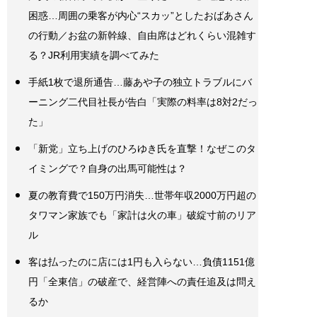
困惑…周囲の乗客が内心“スカッ”としたおばあさん
の行動／お盆の新幹線、自由席はどれくらい混雑す
る？JR利用実績を調べてみた
手紙1枚で退所通告…藤あや子の独立トラブルにバ
ーニング二代目社長が告白「実際の料率は8対2だっ
た」
「新党」立ち上げのひろゆき氏を直撃！なぜこのタ
イミングで？自身の出馬可能性は？
夏の教育費で150万円消失…世帯年収2000万円超の
タワマン家族でも「家計は火の車」破綻寸前のリア
ル
客は払ったのに店には1円も入らない…負債1151億
円「全東信」の破産で、経営陣への責任追及は問え
るか