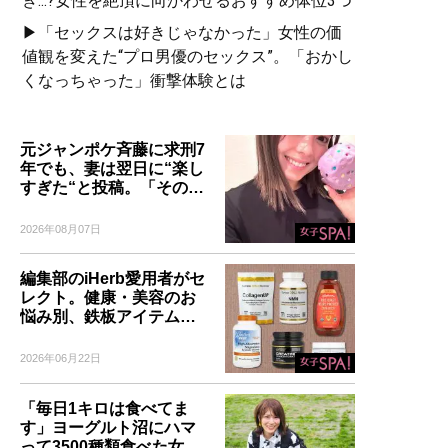
き...?女性を絶頂に向かわせるおすすめ体位3つ
▶「セックスは好きじゃなかった」女性の価
値観を変えた“プロ男優のセックス”。「おかし
くなっちゃった」衝撃体験とは
元ジャンポケ斉藤に求刑7
年でも、妻は翌日に“楽し
すぎた“と投稿。「その…
2026年08月07日
編集部のiHerb愛用者がセ
レクト。健康・美容のお
悩み別、鉄板アイテム…
2026年06月22日
「毎日1キロは食べてま
す」ヨーグルト沼にハマ
って3500種類食べた女