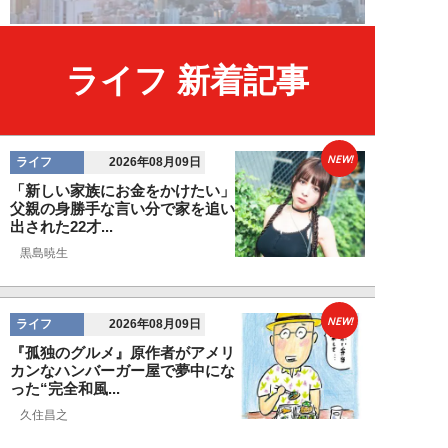
ライフ 新着記事
NEW!
ライフ
2026年08月09日
「新しい家族にお金をかけたい」
父親の身勝手な言い分で家を追い
出された22才...
黒島暁生
NEW!
ライフ
2026年08月09日
『孤独のグルメ』原作者がアメリ
カンなハンバーガー屋で夢中にな
った“完全和風...
久住昌之