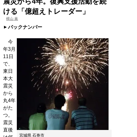
震災から4年。復興支援活動を続
ける「億超えトレーダー」
横山 薫
バックナンバー
今
年3月
11日
で、
東日
本大
震災
から
丸4年
がた
つ。
震災
直後
宮城県 石巻市