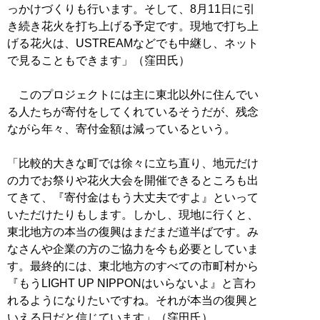
っかけづくりも行います。そして、8月11日に引
き続き花火を打ち上げる予定です。現地で打ち上
げる花火は、USTREAMなどでも中継し、ネット
で見ることもできます」（窪田氏）
このプロジェクトには主に東北以外に住んでい
る人たちが寄付をしてくれているそうだが、残念
ながら年々、寄付金額は減っているという。
「比較的大きな町では徐々に立ち直り、地元だけ
の力でお祭りや花火大会を開催できるところも出
てきて、『寄付金はもう大丈夫ですよ』といって
いただけたりもします。しかし、現地に行くと、
東北地方の本当の復興はまだまだ道半ばです。み
なさんや企業の方のご協力を今も必要としていま
す。最終的には、東北地方のすべての市町村から
『もうLIGHT UP NIPPONはいらないよ』と言わ
れるようになりたいですね。それが本当の復興と
いえる日だと信じています」（窪田氏）