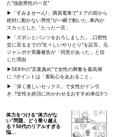
た“強面男性の一言”
▶「すみませーん!」満員電車で“ドアの前から
絶対に動かない男性”が一瞬で動いた...車内が
スカッとした「たった一言」
▶「ズボンとパンツをおろしました」...口腔性
交に至るまでの“生々しいやりとり”を証言。元
ジャンポケ斉藤被告が「同意があった」と信
じた理由
▶SEX中の“言葉責め”で女性の興奮を最高潮
に...!ポイントは「羞恥心をあおること」
▶「深く激しいセックス」で女性がドン引
き...?女性を絶頂に向かわせるおすすめ体位3つ
体力をつける“体力がな
い”問題、どう乗り越え
る？50代のリアルすぎる
悩…