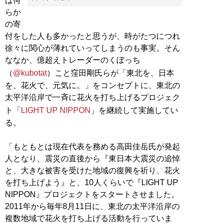
は何
らか
の寄
付をした人も多かったと思うが、時がたつにつれ
徐々に関心が薄れていってしまうのも事実。そん
ななか、億超えトレーダーのくぼっち
（
@kubotat
）こと窪田剛氏らが「東北を、日本
を、花火で、元気に。」をコンセプトに、東北の
太平洋沿岸で一斉に花火を打ち上げるプロジェク
ト「
LIGHT UP NIPPON
」を継続して実施してい
る。
「もともとは現在代表を務める高田佳岳氏が発起
人となり、震災の直後から『東日本大震災の追悼
と、大きな被害を受けた地域の復興を祈り、花火
を打ち上げよう』と、10人くらいで『LIGHT UP
NIPPON』プロジェクトをスタートさせました。
2011年から毎年8月11日に、東北の太平洋沿岸の
複数地域で花火を打ち上げる活動を行っていま