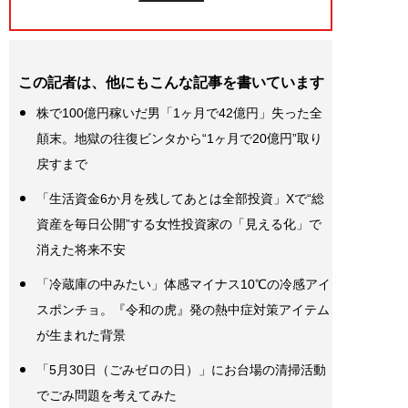
この記者は、他にもこんな記事を書いています
株で100億円稼いだ男「1ヶ月で42億円」失った全
顛末。地獄の往復ビンタから“1ヶ月で20億円”取り
戻すまで
「生活資金6か月を残してあとは全部投資」Xで“総
資産を毎日公開”する女性投資家の「見える化」で
消えた将来不安
「冷蔵庫の中みたい」体感マイナス10℃の冷感アイ
スポンチョ。『令和の虎』発の熱中症対策アイテム
が生まれた背景
「5月30日（ごみゼロの日）」にお台場の清掃活動
でごみ問題を考えてみた