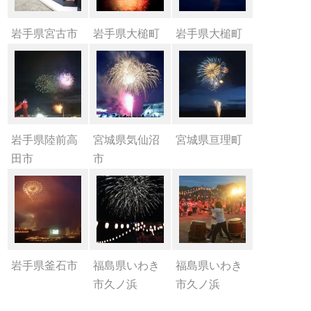
岩手県宮古市
岩手県大槌町
岩手県大槌町
岩手県陸前高
宮城県気仙沼
宮城県亘理町
田市
市
岩手県釜石市
福島県いわき
福島県いわき
市久ノ浜
市久ノ浜