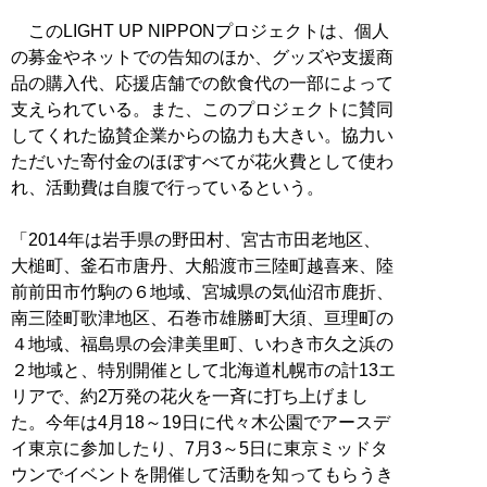
このLIGHT UP NIPPONプロジェクトは、個人
の募金やネットでの告知のほか、グッズや支援商
品の購入代、応援店舗での飲食代の一部によって
支えられている。また、このプロジェクトに賛同
してくれた協賛企業からの協力も大きい。協力い
ただいた寄付金のほぼすべてが花火費として使わ
れ、活動費は自腹で行っているという。
「2014年は岩手県の野田村、宮古市田老地区、
大槌町、釜石市唐丹、大船渡市三陸町越喜来、陸
前前田市竹駒の６地域、宮城県の気仙沼市鹿折、
南三陸町歌津地区、石巻市雄勝町大須、亘理町の
４地域、福島県の会津美里町、いわき市久之浜の
２地域と、特別開催として北海道札幌市の計13エ
リアで、約2万発の花火を一斉に打ち上げまし
た。今年は4月18～19日に代々木公園でアースデ
イ東京に参加したり、7月3～5日に東京ミッドタ
ウンでイベントを開催して活動を知ってもらうき