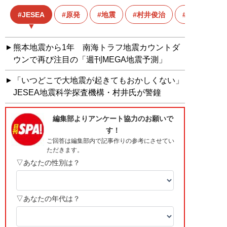
JESEA
原発
地震
村井俊治
東日本大震
熊本地震から1年 南海トラフ地震カウントダ
ウンで再び注目の「週刊MEGA地震予測」
「いつどこで大地震が起きてもおかしくない」
JESEA地震科学探査機構・村井氏が警鐘