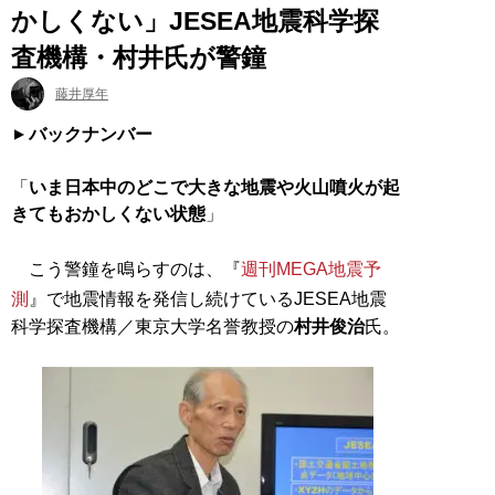
かしくない」JESEA地震科学探
査機構・村井氏が警鐘
藤井厚年
バックナンバー
「
いま日本中のどこで大きな地震や火山噴火が起
きてもおかしくない状態
」
こう警鐘を鳴らすのは、『
週刊MEGA地震予
測
』で地震情報を発信し続けているJESEA地震
科学探査機構／東京大学名誉教授の
村井俊治
氏。