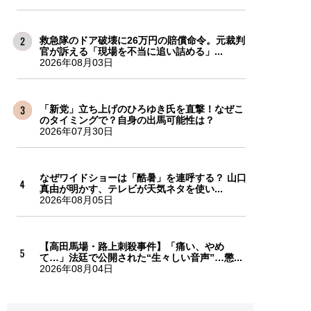
救急隊のドア破壊に26万円の賠償命令。元裁判
官が訴える「現場を不当に追い詰める」...
2026年08月03日
「新党」立ち上げのひろゆき氏を直撃！なぜこ
のタイミングで？自身の出馬可能性は？
2026年07月30日
なぜワイドショーは「酷暑」を連呼する？ 山口
真由が明かす、テレビが天気ネタを使い...
2026年08月05日
【高田馬場・路上刺殺事件】「痛い、やめ
て…」法廷で公開された“生々しい音声”…懲...
2026年08月04日