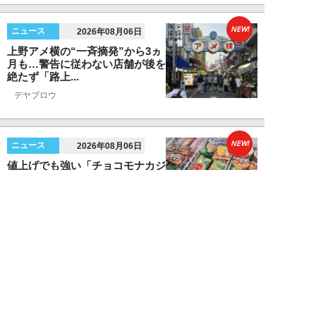
NEW!
ニュース
2026年08月06日
上野アメ横の“一斉摘発”から3ヵ
月も…警告に従わない店舗が後を
絶たず「路上...
デヤブロウ
NEW!
ニュース
2026年08月06日
値上げでも強い「チョコモナカジ
ャンボ」に対し、「パピコ」は減
収…「定番アイ...
不破聡
NEW!
ニュース
2026年08月05日
なぜワイドショーは「酷暑」を連
呼する？ 山口真由が明かす、テ
レビが天気ネタ...