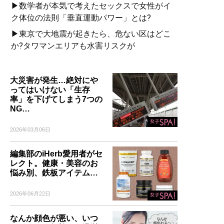
▶数学者が本気で考えたセックスで女性がイ
ク体位の法則「垂直運動パワー」とは?
▶東京で大地震が起きたら、危ない区はどこ
か?タワマンエリアも水害リスクが
大災害が発生…絶対にや
ってはいけない「生存
率」を下げてしまう7つの
NG…
2026年03月06日
編集部のiHerb愛用者がセ
レクト。健康・美容のお
悩み別、鉄板アイテム…
2026年06月22日
なんか顔色が悪い、いつ