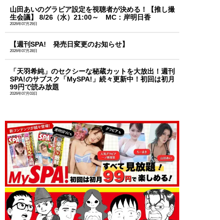
山田あいのグラビア設定を視聴者が決める！【推し撮
生会議】 8/26（水）21:00～ MC：岸明日香
2026年07月29日
【週刊SPA! 発売日変更のお知らせ】
2026年07月28日
「天羽希純」のセクシーな秘蔵カットを大放出！週刊
SPA!のサブスク「MySPA!」続々更新中！初回は初月
99円で読み放題
2026年07月03日