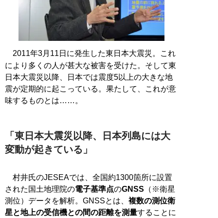
2011年3月11日に発生した東日本大震災。これ
により多くの人が甚大な被害を受けた。そして東
日本大震災以降、日本では震度5以上の大きな地
震が定期的に起こっている。果たして、これが意
味するものとは……。
「東日本大震災以降、日本列島には大
変動が起きている」
村井氏のJESEAでは、全国約1300箇所に設置
された国土地理院の
電子基準点
の
GNSS
（※衛星
測位）データを解析。GNSSとは、
複数の測位衛
星と地上の受信機との間の距離を測量
することに