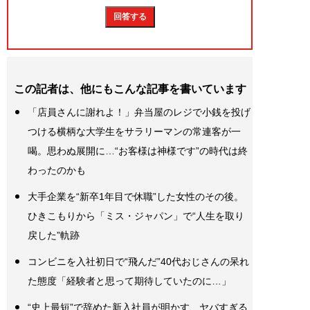
この記者は、他にもこんな記事を書いています
「店員さんに謝れよ！」弁当屋のレジで小銭を投げ
つける横柄な大学生をサラリーマンの常連客が一
喝。思わぬ展開に…“お客様は神様です”の時代は終
わったのかも
大手企業を“新卒1年目で休職”した女性のその後。
ひきこもりから「ミス・ジャパン」で“人生を取り
戻した”軌跡
コンビニを入社初日で“飛んだ”40代おじさんの呆れ
た態度「経験者と思って期待していたのに…」
“史上最短”で辞めた新入社員が明かす、ヤバすぎる