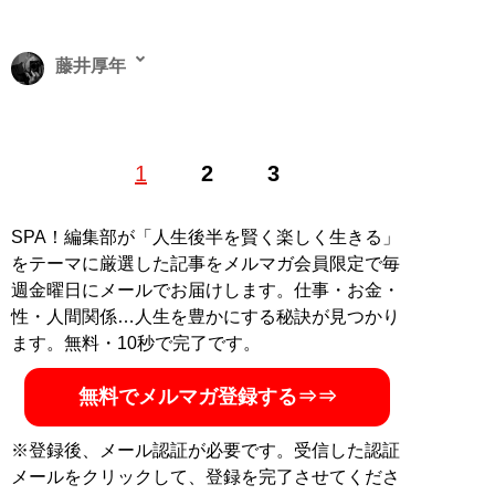
藤井厚年
明治大学商学部卒業後、金融機関を経て、渋谷系ファッ
1
2
3
ション雑誌『men’s egg』編集部員に。その後はフリー
ランスで様々な雑誌・書籍・ムック本・Webメディアの
現場を踏み、現在は紙・Webを問わない“二刀流”の編集
SPA！編集部が「人生後半を賢く楽しく生きる」
記者として活動中。若者カルチャーから社会問題、芸能
をテーマに厳選した記事をメルマガ会員限定で毎
人などのエンタメ系まで幅広く取材する。趣味はカメ
週金曜日にメールでお届けします。仕事・お金・
ラ。X（旧Twitter）：
＠FujiiAtsutoshi
性・人間関係…人生を豊かにする秘訣が見つかり
ます。無料・10秒で完了です。
記事一覧へ
無料でメルマガ登録する⇒⇒
※登録後、メール認証が必要です。受信した認証
メールをクリックして、登録を完了させてくださ