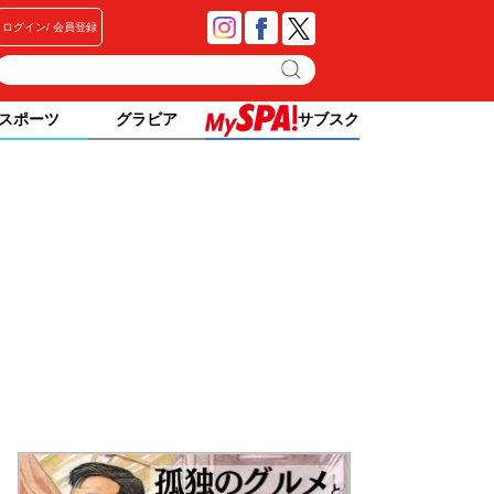
ログイン
会員登録
スポーツ
グラビア
サブスク