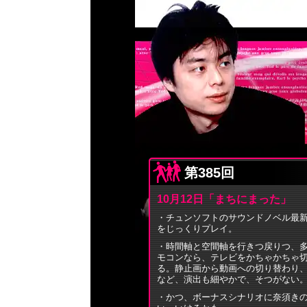
第385回
10月12日「まちにまった」
・チュンソフトのサウンドノベル最新作
をじっくりプレイ。
・時間軸と空間軸を行きつ戻りつ、多
モコンなら、テレビをかちゃかちゃ
る。静止画から動画への切り替わり
など、演出も細やかで、そつがない
・かつ、ボーナスシナリオに奈須き