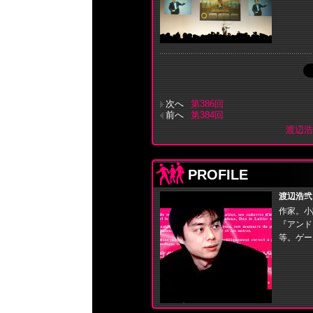
次へ
第386回
前へ
第384回
渡辺浩
PROFILE
渡辺浩弐
作家。小
『アンド
等。ゲー