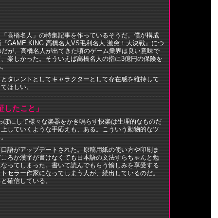
。「高橋名人」の特集記事を作っているそうだ。僕が構成
GAME KING 高橋名人VS毛利名人 激突！大決戦』につ
のだが、高橋名人が出てきた頃のゲーム業界は良い意味で
、楽しかった。そういえば高橋名人の指に3億円の保険を
あ。
っとタレントとしてキャラクターとして存在感を維持して
してほしい。
立証したこと」
らっぽにして様々な楽器をかき鳴らす快楽は生理的なものだ
向上していくような手応えも、ある。こういう動物的なツ
る。
て口語がアップデートされた。原稿用紙の使い方や印刷ま
どころか漢字が書けなくても日本語の文法すらちゃんと勉
になってしまった。書いて読んでもらう愉しみを享受する
ストセラー作家になってしまう人が、続出しているのだ。
ると確信している。