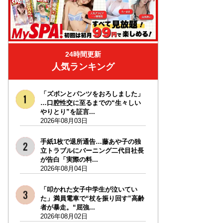
24時間更新
人気ランキング
「ズボンとパンツをおろしました」
…口腔性交に至るまでの“生々しい
やりとり”を証言...
2026年08月03日
手紙1枚で退所通告…藤あや子の独
立トラブルにバーニング二代目社長
が告白「実際の料...
2026年08月04日
「叩かれた女子中学生が泣いてい
た」満員電車で“杖を振り回す”高齢
者が暴走。“屈強...
2026年08月02日