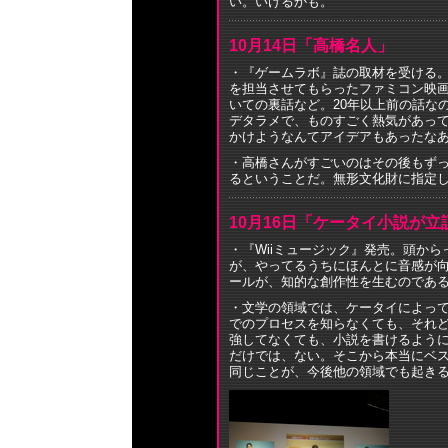
い。いけるかも。
10月14日「高橋名人」
・『ゲームラボ』誌の取材を受ける
を担当させてもらったファミコン映画『
いての裏話など。20年以上前の話な
デタラメで、ものすごく熱気があって
かけようなんてアイデアもあったな
・高橋さんがすごいのはその後もず
るということだ。無形文化財に指定
10月16日「ケータイ小説が
・『Wiiミュージック』発売。頭か
が、やってるうちにほんとに音感が
ールが、知的な創作性を生むのであ
・文学の領域では、ケータイによっ
でのプロセスを知らなくても、それ
強してなくても、小説を書けるよう
だけでは、ない。そこから本当にベ
同じことが、今後他の領域でも起き