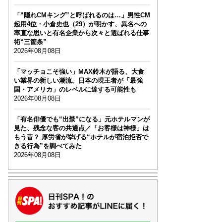
「“隠れCMキング”と呼ばれるのは…」男性CM
起用4位・小倉史也（29）が明かす、異名への
率直な思いと有名企業から次々と選ばれる仕事
術“三箇条”
2026年08月08日
「マッチョこそ強い」MAX鈴木が語る、大食
い業界の新しい潮流。日本の現王者が「最強
国・アメリカ」のレベルに達する可能性も
2026年08月08日
「有名俳優でも“出禁”になる」元ホテルマンが
見た、残念な客の共通点／「お客様は神様」は
もう昔？ 厚労省が挙げる“ホテルが宿泊拒否で
きる行為”を調べてみた
2026年08月08日