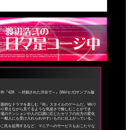
『428 ～封鎖された渋谷で～』(Wii/セガ)サンプル版
面的なドラマを楽しむ『街』スタイルのゲームだ。Wiiリ
切り替えながら見てるような気楽さで愉しむことができ
、場のテンションや人の口調に応じたセリフの出方の変化
。一般人にも受け入れられやすいものに仕上がっている。
のこ氏を起用するなど、マニアへのサービスもおこたりな