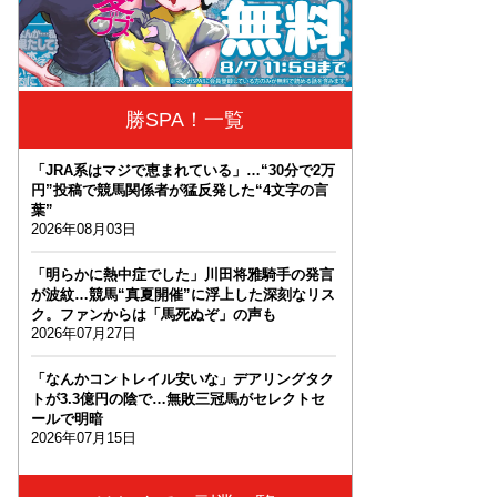
勝SPA！一覧
「JRA系はマジで恵まれている」…“30分で2万
円”投稿で競馬関係者が猛反発した“4文字の言
葉”
2026年08月03日
「明らかに熱中症でした」川田将雅騎手の発言
が波紋…競馬“真夏開催”に浮上した深刻なリス
ク。ファンからは「馬死ぬぞ」の声も
2026年07月27日
「なんかコントレイル安いな」デアリングタク
トが3.3億円の陰で…無敗三冠馬がセレクトセ
ールで明暗
2026年07月15日