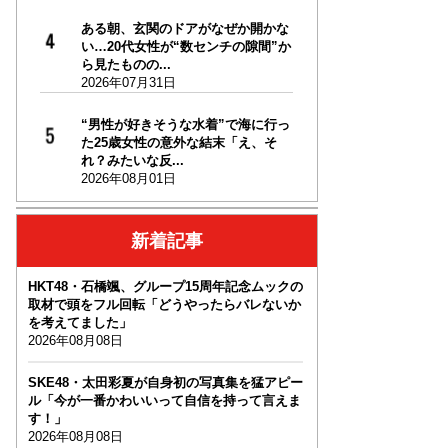
ある朝、玄関のドアがなぜか開かな
い…20代女性が“数センチの隙間”か
ら見たものの...
2026年07月31日
“男性が好きそうな水着”で海に行っ
た25歳女性の意外な結末「え、そ
れ？みたいな反...
2026年08月01日
新着記事
HKT48・石橋颯、グループ15周年記念ムックの
取材で頭をフル回転「どうやったらバレないか
を考えてました」
2026年08月08日
SKE48・太田彩夏が自身初の写真集を猛アピー
ル「今が一番かわいいって自信を持って言えま
す！」
2026年08月08日