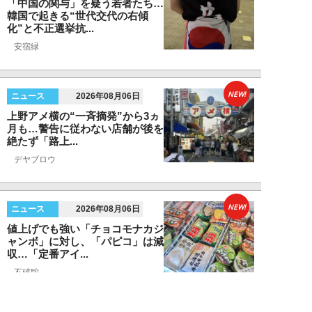
「中国の関与」を疑う若者たち…
韓国で起きる“世代交代の右傾
化”と不正選挙抗...
安宿緑
NEW!
ニュース
2026年08月06日
上野アメ横の“一斉摘発”から3ヵ
月も…警告に従わない店舗が後を
絶たず「路上...
デヤブロウ
NEW!
ニュース
2026年08月06日
値上げでも強い「チョコモナカジ
ャンボ」に対し、「パピコ」は減
収…「定番アイ...
不破聡