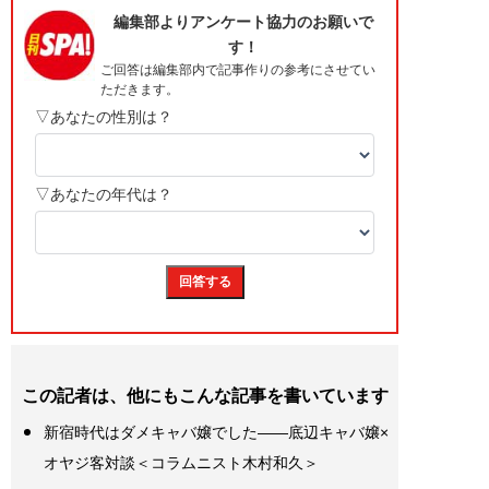
この記者は、他にもこんな記事を書いています
新宿時代はダメキャバ嬢でした――底辺キャバ嬢×
オヤジ客対談＜コラムニスト木村和久＞