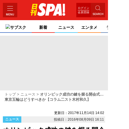
ログイン
会員登録
サブスク
新着
ニュース
エンタメ
ライフ
トップ
ニュース
オリンピック成功の鍵を握る開会式…
東京五輪はどうすべきか【コラム二スト木村和久】
更新日：2017年11月14日 14:02
ニュース
投稿日：2016年08月09日 16:11