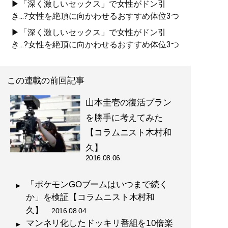
▶「深く激しいセックス」で女性がドン引
き...?女性を絶頂に向かわせるおすすめ体位3つ
▶「深く激しいセックス」で女性がドン引
き...?女性を絶頂に向かわせるおすすめ体位3つ
この連載の前回記事
山本圭壱の復活プラン
を勝手に考えてみた
【コラムニスト木村和
久】
2016.08.06
「ポケモンGOブームはいつまで続く
か」を検証【コラムニスト木村和
久】
2016.08.04
マンネリ化したドッキリ番組を10倍楽