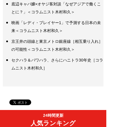
底辺キャバ嬢×オヤジ客対談「なぜアジアで働くこ
とに？」＜コラムニスト木村和久＞
映画「レディ・プレイヤー1」で予測する日本の未
来＜コラムニスト木村和久＞
京王井の頭線と東京メトロ銀座線［相互乗り入れ］
の可能性＜コラムニスト木村和久＞
セクハラ＆パワハラ、さらにハニトラ30年史［コラ
ムニスト木村和久］
24時間更新
人気ランキング