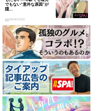
でもない“意外な原因”が
隠…
2026年06月30日
PR