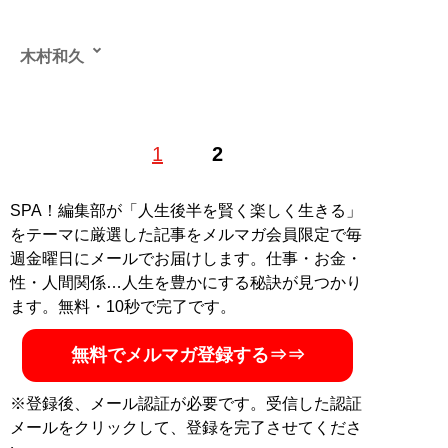
木村和久
トレンドを読み解くコラムニストとして数々のベストセ
1
2
ラーを上梓。ゴルフやキャバクラにも通じる、大人の遊
び人。現在は日本株を中心としたデイトレードにも挑
戦。著書に
『50歳からのかろやか人生』
SPA！編集部が「人生後半を賢く楽しく生きる」
をテーマに厳選した記事をメルマガ会員限定で毎
記事一覧へ
週金曜日にメールでお届けします。仕事・お金・
性・人間関係…人生を豊かにする秘訣が見つかり
ます。無料・10秒で完了です。
無料でメルマガ登録する⇒⇒
※登録後、メール認証が必要です。受信した認証
メールをクリックして、登録を完了させてくださ