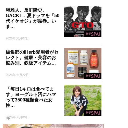
堺雅人、反町隆史、
GACKT…夏ドラマを「50
代イケオジ」が席巻。い
ま…
2026年08月07日
編集部のiHerb愛用者がセ
レクト。健康・美容のお
悩み別、鉄板アイテム…
2026年06月22日
「毎日1キロは食べてま
す」ヨーグルト沼にハマ
って3500種類食べた女
性…
2026年06月09日
PR