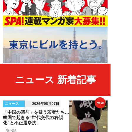
ニュース 新着記事
NEW!
ニュース
2026年08月07日
「中国の関与」を疑う若者たち…
韓国で起きる“世代交代の右傾
化”と不正選挙抗...
安宿緑