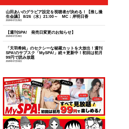
山田あいのグラビア設定を視聴者が決める！【推し撮
生会議】 8/26（水）21:00～ MC：岸明日香
2026年07月29日
【週刊SPA! 発売日変更のお知らせ】
2026年07月28日
「天羽希純」のセクシーな秘蔵カットを大放出！週刊
SPA!のサブスク「MySPA!」続々更新中！初回は初月
99円で読み放題
2026年07月03日