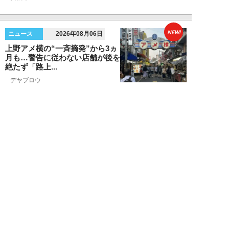
NEW!
ニュース
2026年08月06日
上野アメ横の“一斉摘発”から3ヵ
月も…警告に従わない店舗が後を
絶たず「路上...
デヤブロウ
NEW!
ニュース
2026年08月06日
値上げでも強い「チョコモナカジ
ャンボ」に対し、「パピコ」は減
収…「定番アイ...
不破聡
NEW!
ニュース
2026年08月05日
なぜワイドショーは「酷暑」を連
呼する？ 山口真由が明かす、テ