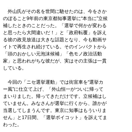
外山氏がその名を世間に馳せたのは、今をさか
のぼること9年前の東京都知事選挙に“本当に”立候
補したときのことだった。「選挙で何かが変わる
と思ったら大間違いだ！」と「政府転覆」を訴え
る彼の政見放送は大きな話題となり、今も動画サ
イトで再生され続けている。そのインパクトから
「頭のおかしい元泡沫候補」「色モノ政治活動
家」と思われがちな彼だが、実はその主張は一貫
している。
今回の「ニセ選挙運動」では街宣車を“選挙カ
ー風”に仕立て上げ、「外山恒一がついに帰って
まいりました。帰ってきただけです。立候補はし
ていません。みなさんが選挙に行くから、誰かが
当選してしまうんです。東京に知事はもういりま
せん」と17日間、「選挙ボイコット」を訴えてま
わった。