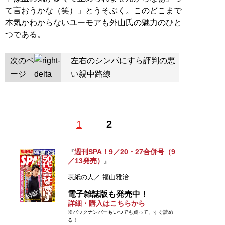
て言おうかな（笑）」とうそぶく。このどこまで
本気かわからないユーモアも外山氏の魅力のひと
つである。
次のペ
左右のシンパにすら評判の悪
ージ
い親中路線
1
2
週刊SPA！9／20・27合併号（9
『
／13発売）
』
表紙の人／ 福山雅治
電子雑誌版も発売中！
詳細・購入はこちらから
※バックナンバーもいつでも買って、すぐ読め
る！