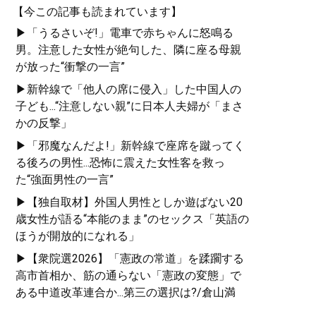
【今この記事も読まれています】
▶「うるさいぞ!」電車で赤ちゃんに怒鳴る
男。注意した女性が絶句した、隣に座る母親
が放った“衝撃の一言”
▶新幹線で「他人の席に侵入」した中国人の
子ども...“注意しない親”に日本人夫婦が「まさ
かの反撃」
▶「邪魔なんだよ!」新幹線で座席を蹴ってく
る後ろの男性...恐怖に震えた女性客を救っ
た“強面男性の一言”
▶【独自取材】外国人男性としか遊ばない20
歳女性が語る“本能のまま”のセックス「英語の
ほうが開放的になれる」
▶【衆院選2026】「憲政の常道」を蹂躙する
高市首相か、筋の通らない「憲政の変態」で
ある中道改革連合か...第三の選択は?/倉山満