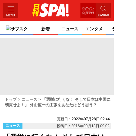
ログイン
会員登録
サブスク
新着
ニュース
エンタメ
ライフ
トップ
ニュース
「選挙に行くな！ そして日本は中国に
朝貢せよ！」 外山恒一の主張をあなたはどう思う？
更新日：2022年07月28日 02:44
ニュース
投稿日：2016年09月13日 09:02