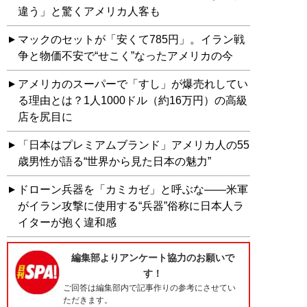
違う」と驚くアメリカ人客も
マックのセットが「安くて785円」。イラン戦
争と物価不安で“せこく”なったアメリカの今
アメリカのスーパーで「すし」が爆売れしてい
る理由とは？1人1000ドル（約16万円）の高級
店を尻目に
「日本はプレミアムブランド」アメリカ人の55
歳男性が語る“世界から見た日本の魅力”
ドローン兵器を「カミカゼ」と呼ぶな——米軍
がイラン攻撃に使用する“兵器”俗称に日本人ラ
イターが抱く違和感