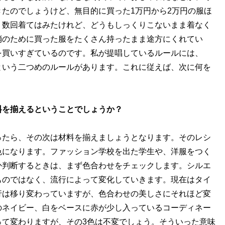
たのでしょうけど、無目的に買った1万円から2万円の服ほ
。数回着てはみたけれど、どうもしっくりこないまま着なく
消のために買った服をたくさん持ったまま途方にくれてい
を買いすぎているのです。私が提唱しているルールには、
という二つめのルールがあります。これに従えば、次に何を
料を揃えるということでしょうか？
ったら、その次は材料を揃えましょうとなります。そのレシ
色になります。ファッション学校を出た学生や、洋服をつく
か判断するときは、まず色合わせをチェックします。シルエ
ものではなく、流行によって変化していきます。現在はタイ
行は移り変わっていますが、色合わせの美しさにそれほど変
のネイビー、白をベースに赤が少し入っているコーディネー
って変わりますが、その3色は不変でしょう。そういった意味