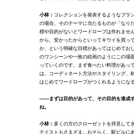
小林：
コレクションを発表するようなブラ
の場合、そのテーマに当たるものが「なり
標や目的がないとワードローブは作れませ
から、安かったからといってキウイを買っ
か、という明確な目標があってはじめてお
のワンシーンや一枚の絵画のようにこの場
っていくのです。まず食べたい料理があっ
は、コーディネート方法やスタイリング、
はじめてワードローブがつくれるようにな
――まずは目的があって、その目的を達成
ね。
小林：
多くの方のクローゼットを拝見して
テイストもさまざま。おそらく、駅ビルに