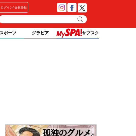
ログイン
会員登録
スポーツ
グラビア
サブスク