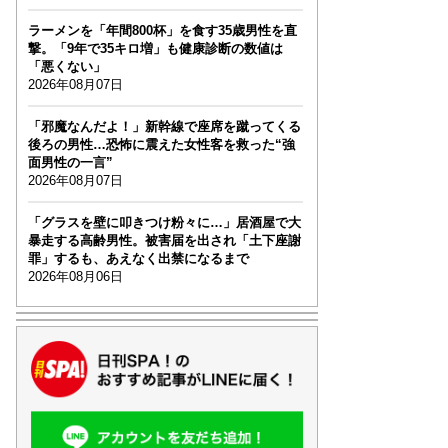
ラーメンを「年間800杯」を食す35歳男性を直
撃。「9年で35キロ増」も健康診断の数値は
「悪くない」
2026年08月07日
「邪魔なんだよ！」新幹線で座席を蹴ってくる
後ろの男性…恐怖に震えた女性客を救った“強
面男性の一言”
2026年08月07日
「グラスを壁に叩きつけ粉々に…」居酒屋で大
暴走する高齢男性。被害届を出され「土下座謝
罪」するも、あえなく出禁になるまで
2026年08月06日