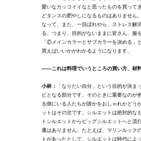
愛いなカッコイイなと思ったものを買ってき
どタンスの肥やしになるものはありません
なって、また、一目ぼれやら、ストレス解
る。つまり、目的がないままに皆さん、服
「②メインカラーとサブカラーを決める」
買えばいいかがわかるようになります。
――これは料理でいうところの買い方、材
小林：
「なりたい自分」という目的が決ま
ピとなる部分です。そのときに重要なのが
る側にいる人たちが誰かをおしゃれかどう
ットはその次です。シルエットは絶対的な
トシルエットからビッグシルエットへと流
遷はありません。たとえば、マリンルック
トがあったとして、シルエットは時代によ