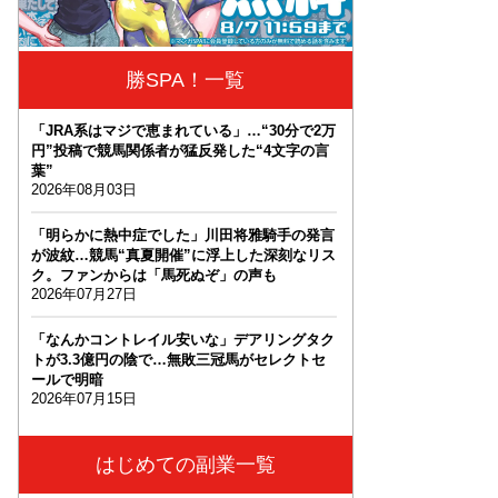
勝SPA！一覧
「JRA系はマジで恵まれている」…“30分で2万
円”投稿で競馬関係者が猛反発した“4文字の言
葉”
2026年08月03日
「明らかに熱中症でした」川田将雅騎手の発言
が波紋…競馬“真夏開催”に浮上した深刻なリス
ク。ファンからは「馬死ぬぞ」の声も
2026年07月27日
「なんかコントレイル安いな」デアリングタク
トが3.3億円の陰で…無敗三冠馬がセレクトセ
ールで明暗
2026年07月15日
はじめての副業一覧