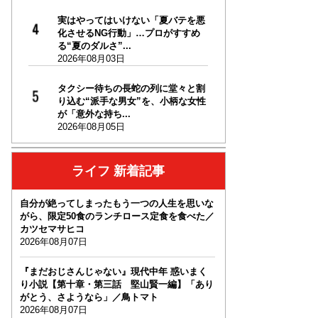
実はやってはいけない「夏バテを悪
化させるNG行動」…プロがすすめ
る“夏のダルさ”...
2026年08月03日
タクシー待ちの長蛇の列に堂々と割
り込む“派手な男女”を、小柄な女性
が「意外な持ち...
2026年08月05日
ライフ 新着記事
自分が絶ってしまったもう一つの人生を思いな
がら、限定50食のランチロース定食を食べた／
カツセマサヒコ
2026年08月07日
『まだおじさんじゃない』現代中年 惑いまく
り小説【第十章・第三話 堅山賢一編】「あり
がとう、さようなら」／鳥トマト
2026年08月07日