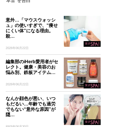
本音”を告白
意外…「マウスウォッシ
ュ」の使いすぎで、“痩せ
にくい体”になる理由。
殺…
2026年06月22日
編集部のiHerb愛用者がセ
レクト。健康・美容のお
悩み別、鉄板アイテム…
2026年06月22日
なんか顔色が悪い、いつ
もだるい…年齢でも過労
でもない“意外な原因”が
隠…
2026年06月30日