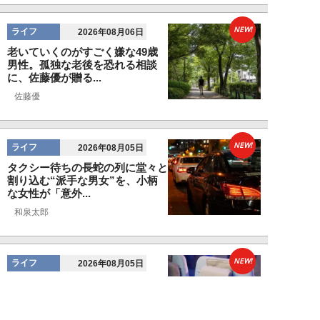
NEW!
ライフ
2026年08月06日
老いていくのがすごく嫌な49歳
男性。孤独な老後を恐れる相談
に、佐藤優が贈る...
佐藤優
NEW!
ライフ
2026年08月05日
タクシー待ちの長蛇の列に堂々と
割り込む“派手な男女”を、小柄
な女性が「意外...
和泉太郎
NEW!
ライフ
2026年08月05日
エコノミー席「頭カクンで眠れな
い」問題を解決？航空ジャーナリ
ストが見つけた...