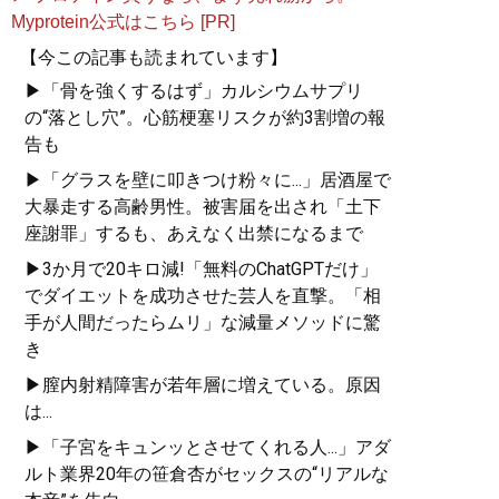
Myprotein公式はこちら [PR]
【今この記事も読まれています】
▶「骨を強くするはず」カルシウムサプリ
の“落とし穴”。心筋梗塞リスクが約3割増の報
告も
▶「グラスを壁に叩きつけ粉々に...」居酒屋で
大暴走する高齢男性。被害届を出され「土下
座謝罪」するも、あえなく出禁になるまで
▶3か月で20キロ減!「無料のChatGPTだけ」
でダイエットを成功させた芸人を直撃。「相
手が人間だったらムリ」な減量メソッドに驚
き
▶膣内射精障害が若年層に増えている。原因
は...
▶「子宮をキュンッとさせてくれる人...」アダ
ルト業界20年の笹倉杏がセックスの“リアルな