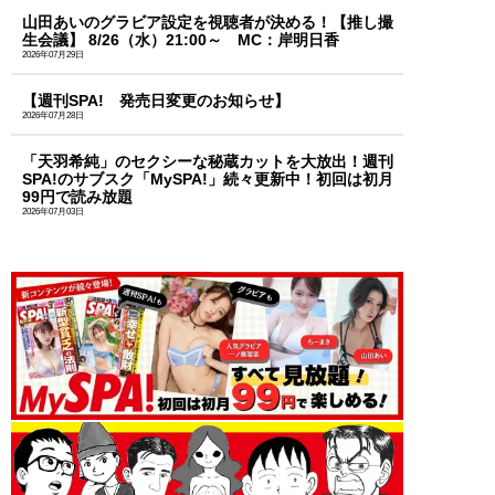
山田あいのグラビア設定を視聴者が決める！【推し撮
生会議】 8/26（水）21:00～ MC：岸明日香
2026年07月29日
【週刊SPA! 発売日変更のお知らせ】
2026年07月28日
「天羽希純」のセクシーな秘蔵カットを大放出！週刊
SPA!のサブスク「MySPA!」続々更新中！初回は初月
99円で読み放題
2026年07月03日