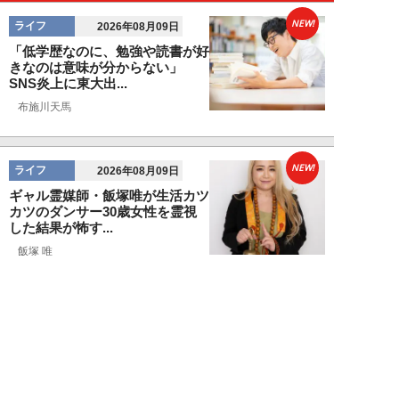
NEW!
ライフ
2026年08月09日
「低学歴なのに、勉強や読書が好
きなのは意味が分からない」
SNS炎上に東大出...
布施川天馬
NEW!
ライフ
2026年08月09日
ギャル霊媒師・飯塚唯が生活カツ
カツのダンサー30歳女性を霊視
した結果が怖す...
飯塚 唯
NEW!
ライフ
2026年08月09日
「新しい家族にお金をかけたい」
父親の身勝手な言い分で家を追い
出された22才...
黒島暁生