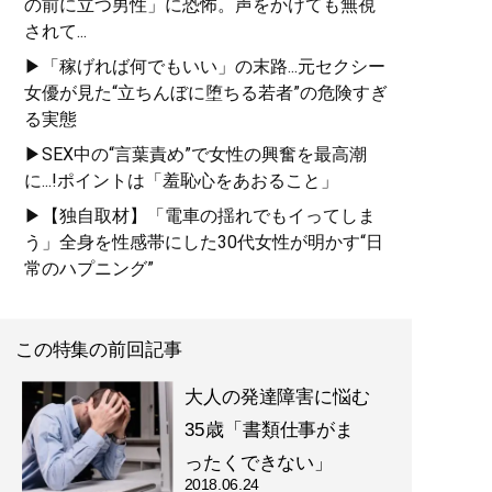
の前に立つ男性」に恐怖。声をかけても無視
されて...
▶「稼げれば何でもいい」の末路...元セクシー
女優が見た“立ちんぼに堕ちる若者”の危険すぎ
る実態
▶SEX中の“言葉責め”で女性の興奮を最高潮
に...!ポイントは「羞恥心をあおること」
▶【独自取材】「電車の揺れでもイってしま
う」全身を性感帯にした30代女性が明かす“日
常のハプニング”
この特集の前回記事
大人の発達障害に悩む
35歳「書類仕事がま
ったくできない」
2018.06.24