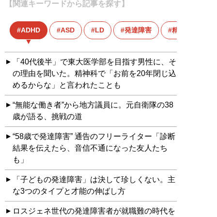
【関連キーワードから記事を探す】
ADHD
ASD
LD
発達障害
精神科
「40代後半」で東大医学部を目指す男性に、そ
の理由を聞いた。精神科で「お前を20年閉じ込
めるからな」と言われたことも
“無能な働き者”から地方議員に。元自衛隊の38
歳が語る、挑戦の道
“58歳で発達障害” 通告のフリーライター「診断
結果を伝えたら、音信不通になった友人たち
も」
「子どもの発達障害」は決して珍しくない。主
な3つのタイプと才能の伸ばし方
ロスジェネ世代の発達障害者が就職難の時代を