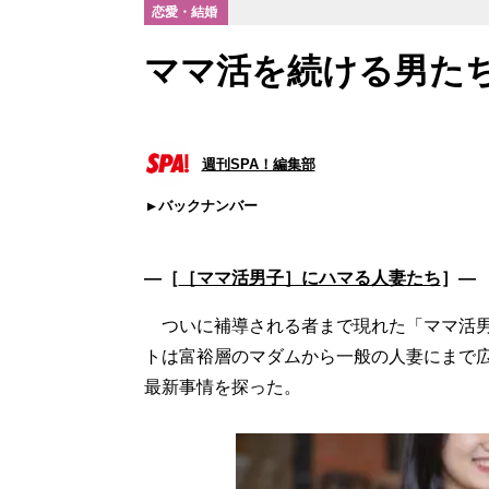
恋愛・結婚
ママ活を続ける男たち
週刊SPA！編集部
バックナンバー
―［
［ママ活男子］にハマる人妻たち
］―
ついに補導される者まで現れた「ママ活男子
トは富裕層のマダムから一般の人妻にまで
最新事情を探った。