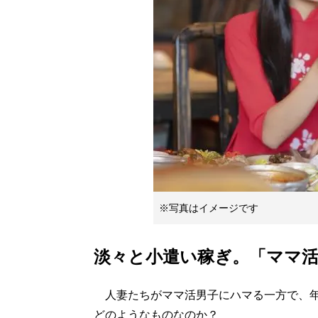
※写真はイメージです
淡々と小遣い稼ぎ。「ママ
人妻たちがママ活男子にハマる一方で、年
どのようなものなのか？