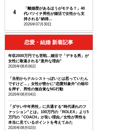
「離婚歴があるほうがモテる？」40
代バツイチ男性が婚活で女性から支
持される“納得...
2026年07月30日
恋愛・結婚 新着記事
年収2000万円でも苦戦…婚活で「デキる男」が
女性に敬遠される“意外な理由”
2026年08月06日
「当初からナルシストっぽいとは思っていたん
ですけど…」女性が密かに“恋愛対象外”の烙印
を押す、男性の無自覚なNG行動
2026年08月04日
「ダサい中年男性」に共通する“時代遅れのフ
ァッション”とは。100万円の「ROLEX」より5
万円の「COACH」が良い理由／女性が男性を
本当に見ているポイントを考えてみた
2026年08月02日