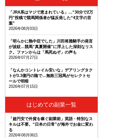
「JRA系はマジで恵まれている」…“30分で2万
円”投稿で競馬関係者が猛反発した“4文字の言
葉”
2026年08月03日
「明らかに熱中症でした」川田将雅騎手の発言
が波紋…競馬“真夏開催”に浮上した深刻なリス
ク。ファンからは「馬死ぬぞ」の声も
2026年07月27日
「なんかコントレイル安いな」デアリングタク
トが3.3億円の陰で…無敗三冠馬がセレクトセ
ールで明暗
2026年07月15日
はじめての副業一覧
「超円安で外貨を稼ぐ副業術」英語・特別なス
キルは不要。“日本の日常”が海外でお金に変わ
る
2026年08月06日