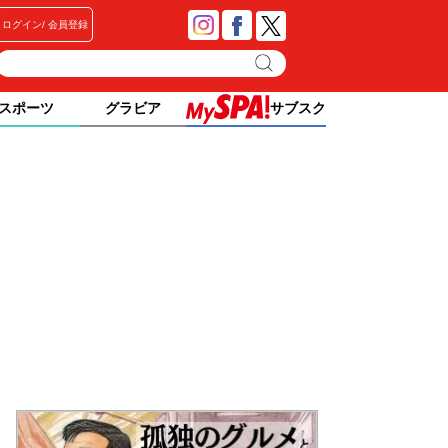
ログイン
会員登録
スポーツ
グラビア
サブスク