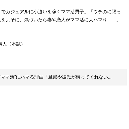
でカジュアルに小遣いを稼ぐママ活男子。「ウチのに限っ
兄をよそに、気づいたら妻や恋人がママ活に大ハマり……。
泰人（本誌）
ママ活”にハマる理由「旦那や彼氏が構ってくれない...