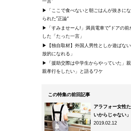
一言”
▶「ここで食べないと朝ごはんが抜きにな
られた“正論”
▶「すみませーん!」満員電車で“ドアの前
した「たった一言」
▶【独自取材】外国人男性としか遊ばない
放的になれる」
▶「援助交際は中学生からやっていた」親
親孝行をしたい」と語るワケ
この特集の前回記事
アラフォー女性た
いからじゃない」
2019.02.12