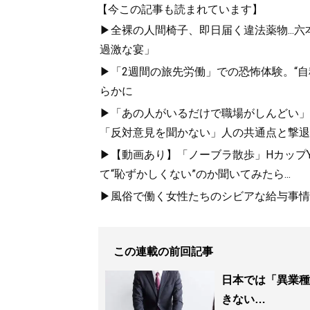
【今この記事も読まれています】
▶全裸の人間椅子、即日届く違法薬物...
過激な宴」
▶「2週間の旅先労働」での恐怖体験。“
らかに
▶「あの人がいるだけで職場がしんどい」約
「反対意見を聞かない」人の共通点と撃退
▶【動画あり】「ノーブラ散歩」HカップYo
て“恥ずかしくない”のか聞いてみたら...
▶風俗で働く女性たちのシビアな給与事情。「
この連載の前回記事
日本では「異業種
きない…