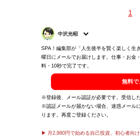
1
中沢光昭
株式会社リヴァイタライゼーション代表
SPA！編集部が「人生後半を賢く楽しく生
。
営コンサルティング会社で企業再生などに
曜日にメールでお届けします。仕事・お金
ンサルティングを行う。著書に『好景気だ
料・10秒で完了です。
無料で
記事一覧へ
※登録後、メール認証が必要です。受信し
※認証メールが届かない場合、迷惑メール
ります。再度ご登録ください。
▶ 月2,980円で始める自己投資。初心者向けch