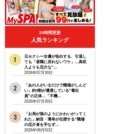
24時間更新
人気ランキング
元セクシー女優が告白する、引退し
ても「昼職に戻れないワケ」…高収
入よりも厄介な“...
2026年07月30日
「あの人がいるだけで職場がしんど
い」約4割が遭遇している“毒社
員”の正体…「不機...
2026年07月30日
「お局が孫のようにかわいがってく
れた」納言・薄幸が伝授する“職場
の厄介者を手なず...
2026年08月02日