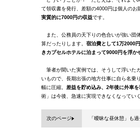
て領収書を発行、差額の4000円は個人の
実質的に7000円の収益
です。
また、公務員の天下りの色合いが強い団体
算だったりします。
宿泊費として1万200
きカプセルホテルに泊まって9000円を浮か
筆者が聞いた実例では、そうして浮いたカ
いもので、長期出張の地方仕事に自ら名乗
幅に圧縮。
差益を貯め込み、2年後に外車を
術」は今後、急速に実現できなくなってい
次のページ
「曖昧な昼休憩」も過