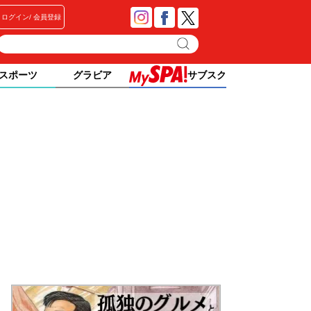
ログイン
会員登録
スポーツ
グラビア
サブスク