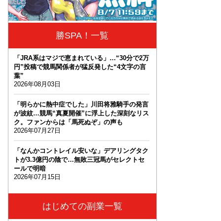
勝SPA！一覧
「JRA系はマジで恵まれている」…“30分で2万
円”投稿で競馬関係者が猛反発した“4文字の言
葉”
2026年08月03日
「明らかに熱中症でした」川田将雅騎手の発言
が波紋…競馬“真夏開催”に浮上した深刻なリス
ク。ファンからは「馬死ぬぞ」の声も
2026年07月27日
「なんかコントレイル安いな」デアリングタク
トが3.3億円の陰で…無敗三冠馬がセレクトセ
ールで明暗
2026年07月15日
はじめての副業一覧