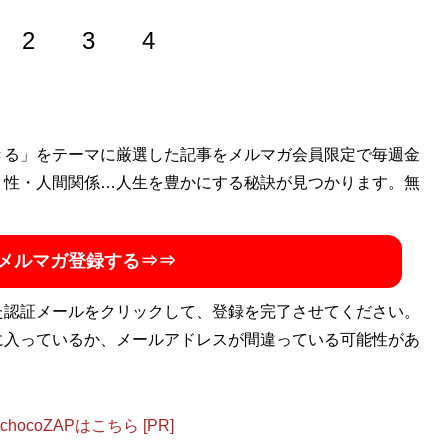
2
3
4
きる」をテーマに厳選した記事をメルマガ会員限定で毎週金
経営コンサルタント。東京大学大学院修了後、投資会社、経
従事したのち、独立。現在も企業再生をメインとした経営コ
・性・人間関係…人生を豊かにする秘訣が見つかります。無
からあなたはクビになる！』（扶桑社）などがある
メルマガ登録する⇒⇒
た認証メールをクリックして、登録を完了させてください。
に入っているか、メールアドレスが間違っている可能性があ
ocoZAPはこちら [PR]