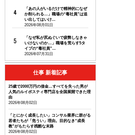
「あの人がいるだけで精神的になぜ
か削られる…」職場の“毒社員”は追
い出してはいけ...
2026年08月01日
「なぜ私が尻ぬぐいで疲弊しなきゃ
いけないのか…」職場を荒らす5タ
イプの“毒社員”...
2026年07月31日
仕事 新着記事
25歳で2000万円の借金…すべてを失った男が
人気のルイボスティ専門店を全国展開できた理
由
2026年08月02日
「とにかく成長したい」コンサル業界に群がる
若者たちが「危うい」理由。目的なき“成長
教”がもたらす残酷な末路
2026年08月02日