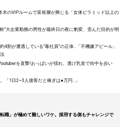
六本木のVIPルームで富裕層が興じる「女体ピラミッド以上の
自称”大企業勤務の男性が最終日の夜に豹変、歪んだ目的が明
4割が遭遇している“毒社員”の正体...「不機嫌アピール」
法
utuberを直撃!おっぱいが揺れ、透け乳首で街中を歩い
1日2~3人接客だと稼ぎは●万円...」
転職」が極めて難しいワケ。採用する側もチャレンジで