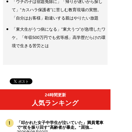
「ウチの子は宿題免除に」「帰りが遅いから探し
て」“カスハラ保護者”に苦しむ教育現場の実態。
「自分はお客様」勘違いする親はやりたい放題
「東大生がうつ病になる」“東大うつ”が急増したワ
ケ。「年収500万円でも劣等感」高学歴だらけの環
境で生きる苦労とは
24時間更新
人気ランキング
「叩かれた女子中学生が泣いていた」満員電車
で“杖を振り回す”高齢者が暴走。“屈強...
2026年08月02日