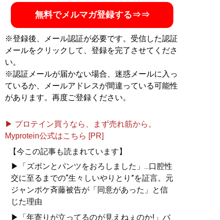
MENSA会員。（Xアカウント:
@Temma_Fusegawa
）
無料でメルマガ登録する⇒⇒
※登録後、メール認証が必要です。受信した認証
メールをクリックして、登録を完了させてくださ
『
東大式節約勉強法
』
い。
※認証メールが届かない場合、迷惑メールに入っ
目標達成のための最短ル
ているか、メールアドレスが間違っている可能性
ート、最小コストの具体
があります。再度ご登録ください。
的な方法が満載
▶ プロテイン買うなら、まず売れ筋から。
Myprotein公式はこちら [PR]
【今この記事も読まれています】
▶「ズボンとパンツをおろしました」...口腔性
交に至るまでの“生々しいやりとり”を証言。元
ジャンポケ斉藤被告が「同意があった」と信
『
人生を切りひらく 最高
じた理由
の自宅勉強法
』
▶「年寄りが立ってるのが見えねぇのか!」バ