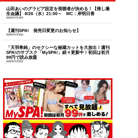
山田あいのグラビア設定を視聴者が決める！【推し撮
生会議】 8/26（水）21:00～ MC：岸明日香
2026年07月29日
【週刊SPA! 発売日変更のお知らせ】
2026年07月28日
「天羽希純」のセクシーな秘蔵カットを大放出！週刊
SPA!のサブスク「MySPA!」続々更新中！初回は初月
99円で読み放題
2026年07月03日