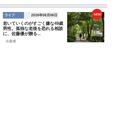
NEW!
ライフ
2026年08月06日
老いていくのがすごく嫌な49歳
男性。孤独な老後を恐れる相談
に、佐藤優が贈る...
佐藤優
NEW!
ライフ
2026年08月05日
タクシー待ちの長蛇の列に堂々と
割り込む“派手な男女”を、小柄
な女性が「意外...
和泉太郎
NEW!
ライフ
2026年08月05日
エコノミー席「頭カクンで眠れな
い」問題を解決？航空ジャーナリ
ストが見つけた...