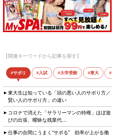
【関連キーワードから記事を探す】
サボリ
入試
大学受験
東大
東大生
東大生は知っている「頭の悪い人のサボり方／
賢い人のサボり方」の違い
コロナで消えた「サラリーマンの特権」ほぼ遊
びの出張、曖昧な残業代…
仕事の合間にうまく“サボる” 効率が上がる働