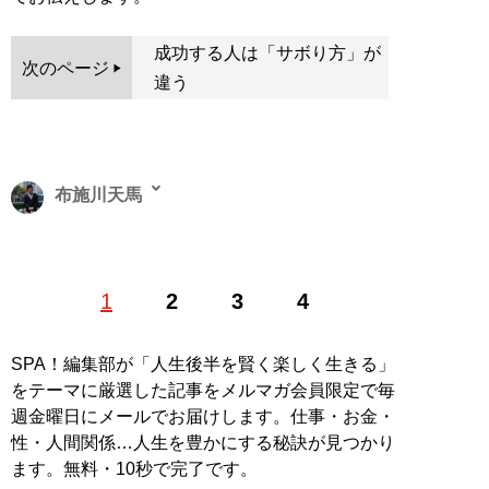
成功する人は「サボり方」が
次のページ
違う
布施川天馬
著述家、教育ライター。 一般財団法人「ドラゴン桜財
1
2
3
4
団」評議員。 1997年生まれ。世帯年収300万円台の家庭
に生まれながらも、効率的な勉強法を編み出し、一浪の
末東大合格を果たす。著書に最小コストで結果を出すノ
SPA！編集部が「人生後半を賢く楽しく生きる」
ウハウを体系化した『
東大式節約勉強法
』、膨大な範囲
をテーマに厳選した記事をメルマガ会員限定で毎
と量の受験勉強をする中で気がついた「コスパを極限ま
週金曜日にメールでお届けします。仕事・お金・
で高める時間の使い方」を解説した『
東大式時間術
』な
性・人間関係…人生を豊かにする秘訣が見つかり
ど。
株式会社カルペ・ディエム
にて、お金と時間をかけ
ます。無料・10秒で完了です。
ない「省エネスタイルの勉強法」などを伝える。