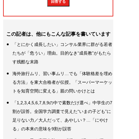
この記者は、他にもこんな記事を書いています
「とにかく成長したい」コンサル業界に群がる若者
たちが「危うい」理由。目的なき“成長教”がもたら
す残酷な末路
海外旅行ムリ、習い事ムリ…でも「体験格差を埋め
る方法」を東大合格者が伝授。「スーパーマーケッ
トを知育空間に変える」親の問いかけとは
「1,2,3,4,5,6,7,8,9の中で素数だけ選べ」中学生の7
割が誤答。全国学力調査で見えた“いまの子ども”に
足りない力／大人だって、あやしい？…「にやけ
る」の本来の意味を9割が誤答