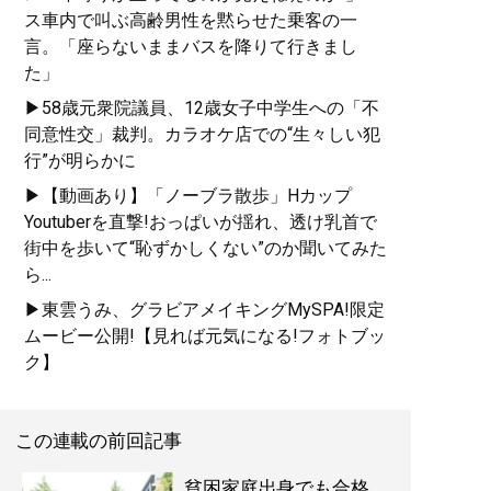
週3バイトしながら東大に
ス車内で叫ぶ高齢男性を黙らせた乗客の一
合格した著者が明かす
言。「座らないままバスを降りて行きまし
「最高の勉強法」
た」
▶58歳元衆院議員、12歳女子中学生への「不
同意性交」裁判。カラオケ店での“生々しい犯
行”が明らかに
▶【動画あり】「ノーブラ散歩」Hカップ
Youtuberを直撃!おっぱいが揺れ、透け乳首で
『
東大合格はいくらで買
街中を歩いて“恥ずかしくない”のか聞いてみた
えるか？
』
ら...
▶東雲うみ、グラビアメイキングMySPA!限定
東大生100人調査でわかっ
ムービー公開!【見れば元気になる!フォトブッ
た教育投資の正解 (星海
ク】
社 e-SHINSHO)
この連載の前回記事
貧困家庭出身でも合格