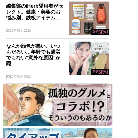
編集部のiHerb愛用者がセ
レクト。健康・美容のお
悩み別、鉄板アイテム…
2026年06月22日
なんか顔色が悪い、いつ
もだるい…年齢でも過労
でもない“意外な原因”が
隠…
2026年06月30日
PR