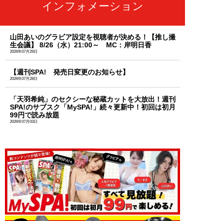
インフォメーション
山田あいのグラビア設定を視聴者が決める！【推し撮
生会議】 8/26（水）21:00～ MC：岸明日香
2026年07月29日
【週刊SPA! 発売日変更のお知らせ】
2026年07月28日
「天羽希純」のセクシーな秘蔵カットを大放出！週刊
SPA!のサブスク「MySPA!」続々更新中！初回は初月
99円で読み放題
2026年07月03日