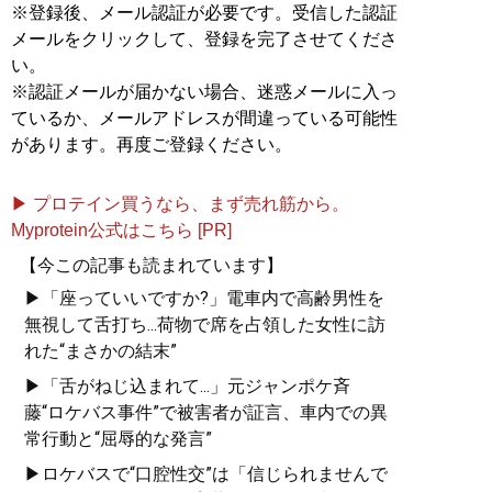
※登録後、メール認証が必要です。受信した認証
メールをクリックして、登録を完了させてくださ
『
東大式節約勉強法
』
い。
※認証メールが届かない場合、迷惑メールに入っ
目標達成のための最短ル
ているか、メールアドレスが間違っている可能性
ート、最小コストの具体
があります。再度ご登録ください。
的な方法が満載
▶ プロテイン買うなら、まず売れ筋から。
Myprotein公式はこちら [PR]
【今この記事も読まれています】
▶「座っていいですか?」電車内で高齢男性を
無視して舌打ち...荷物で席を占領した女性に訪
れた“まさかの結末”
『
人生を切りひらく 最高
▶「舌がねじ込まれて...」元ジャンポケ斉
の自宅勉強法
』
藤“ロケバス事件”で被害者が証言、車内での異
週3バイトしながら東大に
常行動と“屈辱的な発言”
合格した著者が明かす
▶ロケバスで“口腔性交”は「信じられませんで
「最高の勉強法」