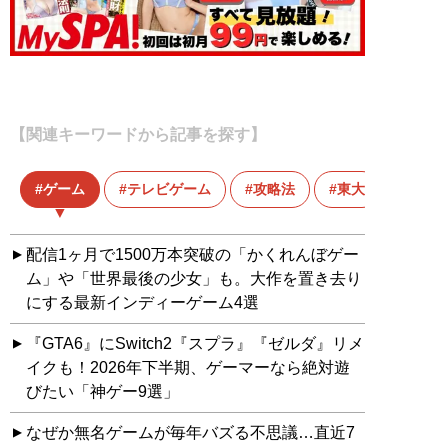
【関連キーワードから記事を探す】
ゲーム
テレビゲーム
攻略法
東大
配信1ヶ月で1500万本突破の「かくれんぼゲー
ム」や「世界最後の少女」も。大作を置き去り
にする最新インディーゲーム4選
『GTA6』にSwitch2『スプラ』『ゼルダ』リメ
イクも！2026年下半期、ゲーマーなら絶対遊
びたい「神ゲー9選」
なぜか無名ゲームが毎年バズる不思議…直近7