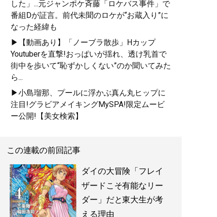
した」...元ジャンポケ斉藤「ロケバス事件」で
番組Dが証言。前代未聞のロケが“お蔵入り”に
なった経緯も
▶【動画あり】「ノーブラ散歩」Hカップ
Youtuberを直撃!おっぱいが揺れ、透け乳首で
街中を歩いて“恥ずかしくない”のか聞いてみた
『
東大合格はいくらで買
ら...
えるか？
』
▶小島瑠那、プールに浮かぶ真ん丸ヒップに
注目!グラビアメイキングMySPA!限定ムービ
東大生100人調査でわかっ
ー公開!【美女検索】
た教育投資の正解 (星海
社 e-SHINSHO)
この連載の前回記事
ダイの大冒険「フレイ
ザードこそ有能なリー
記事一覧へ
ダー」だと東大生が考
える理由