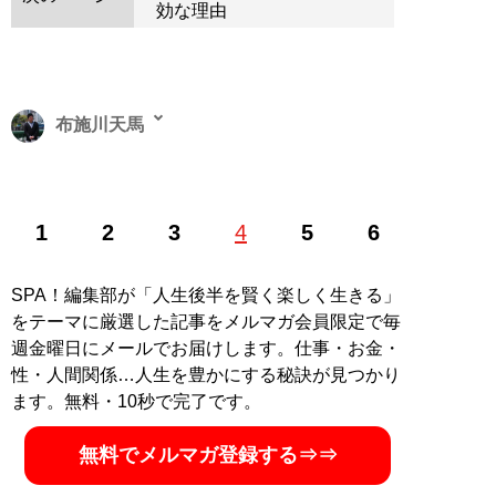
効な理由
布施川天馬
著述家、教育ライター。 一般財団法人「ドラゴン桜財
1
2
3
4
5
6
団」評議員。 1997年生まれ。世帯年収300万円台の家庭
に生まれながらも、効率的な勉強法を編み出し、一浪の
末東大合格を果たす。著書に最小コストで結果を出すノ
SPA！編集部が「人生後半を賢く楽しく生きる」
ウハウを体系化した『
東大式節約勉強法
』、膨大な範囲
をテーマに厳選した記事をメルマガ会員限定で毎
と量の受験勉強をする中で気がついた「コスパを極限ま
週金曜日にメールでお届けします。仕事・お金・
で高める時間の使い方」を解説した『
東大式時間術
』な
性・人間関係…人生を豊かにする秘訣が見つかり
ど。
株式会社カルペ・ディエム
にて、お金と時間をかけ
ます。無料・10秒で完了です。
ない「省エネスタイルの勉強法」などを伝える。
MENSA会員。（Xアカウント:
@Temma_Fusegawa
）
無料でメルマガ登録する⇒⇒