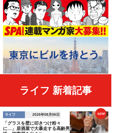
ライフ 新着記事
NEW!
ライフ
2026年08月06日
「グラスを壁に叩きつけ粉々
に…」居酒屋で大暴走する高齢男