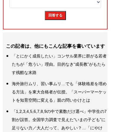
この記者は、他にもこんな記事を書いています
「とにかく成長したい」コンサル業界に群がる若者
たちが「危うい」理由。目的なき“成長教”がもたら
す残酷な末路
海外旅行ムリ、習い事ムリ…でも「体験格差を埋め
る方法」を東大合格者が伝授。「スーパーマーケッ
トを知育空間に変える」親の問いかけとは
「1,2,3,4,5,6,7,8,9の中で素数だけ選べ」中学生の7
割が誤答。全国学力調査で見えた“いまの子ども”に
足りない力／大人だって、あやしい？…「にやけ