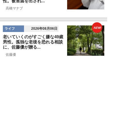
性。被害届を出され...
高橋マナブ
NEW!
ライフ
2026年08月06日
老いていくのがすごく嫌な49歳
男性。孤独な老後を恐れる相談
に、佐藤優が贈る...
佐藤優
NEW!
ライフ
2026年08月05日
タクシー待ちの長蛇の列に堂々と
割り込む“派手な男女”を、小柄
な女性が「意外...
和泉太郎
NEW!
ライフ
2026年08月05日