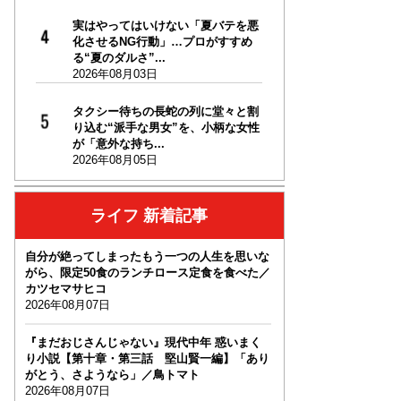
実はやってはいけない「夏バテを悪
化させるNG行動」…プロがすすめ
る“夏のダルさ”...
2026年08月03日
タクシー待ちの長蛇の列に堂々と割
り込む“派手な男女”を、小柄な女性
が「意外な持ち...
2026年08月05日
ライフ 新着記事
自分が絶ってしまったもう一つの人生を思いな
がら、限定50食のランチロース定食を食べた／
カツセマサヒコ
2026年08月07日
『まだおじさんじゃない』現代中年 惑いまく
り小説【第十章・第三話 堅山賢一編】「あり
がとう、さようなら」／鳥トマト
2026年08月07日