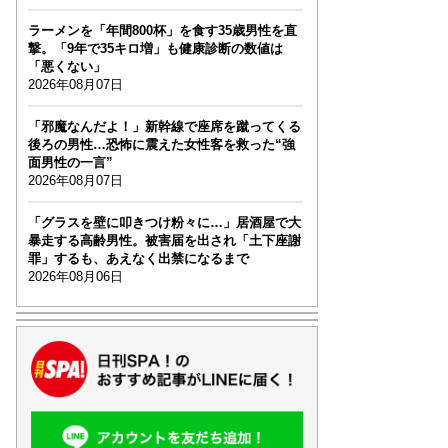
ラーメンを「年間800杯」を食す35歳男性を直
撃。「9年で35キロ増」も健康診断の数値は
「悪くない」
2026年08月07日
「邪魔なんだよ！」新幹線で座席を蹴ってくる
後ろの男性…恐怖に震えた女性客を救った“強
面男性の一言”
2026年08月07日
「グラスを壁に叩きつけ粉々に…」居酒屋で大
暴走する高齢男性。被害届を出され「土下座謝
罪」するも、あえなく出禁になるまで
2026年08月06日