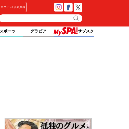
ログイン
会員登録
スポーツ
グラビア
サブスク