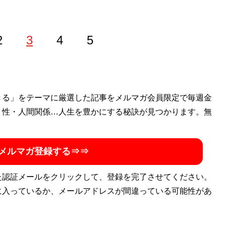
2
3
4
5
ゴン桜財団」評議員。 1997年生まれ。世帯年収300万円台
きる」をテーマに厳選した記事をメルマガ会員限定で毎週金
を編み出し、一浪の末東大合格を果たす。著書に最小コスト
・性・人間関係…人生を豊かにする秘訣が見つかります。無
式節約勉強法
』、膨大な範囲と量の受験勉強をする中で気が
い方」を解説した『
東大式時間術
』など。
株式会社カルペ・
メルマガ登録する⇒⇒
ネスタイルの勉強法」などを伝える。MENSA会員。（Xア
た認証メールをクリックして、登録を完了させてください。
に入っているか、メールアドレスが間違っている可能性があ
法
』