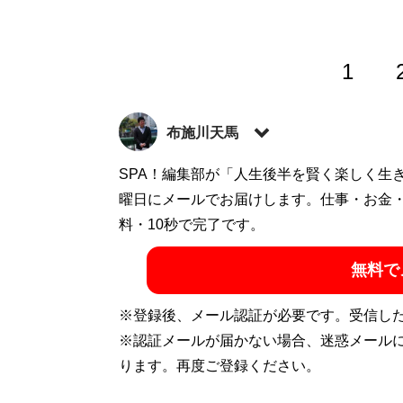
1
布施川天馬
著述家、教育ライター。 一般財団法人「ドラ
SPA！編集部が「人生後半を賢く楽しく生
の家庭に生まれながらも、効率的な勉強法
曜日にメールでお届けします。仕事・お金
で結果を出すノウハウを体系化した『
料・10秒で完了です。
東大
ついた「コスパを極限まで高める時間の使
無料で
ディエム
にて、お金と時間をかけない「省エ
カウント:
@Temma_Fusegawa
）
※登録後、メール認証が必要です。受信し
※認証メールが届かない場合、迷惑メール
ります。再度ご登録ください。
『
東大式節約勉強