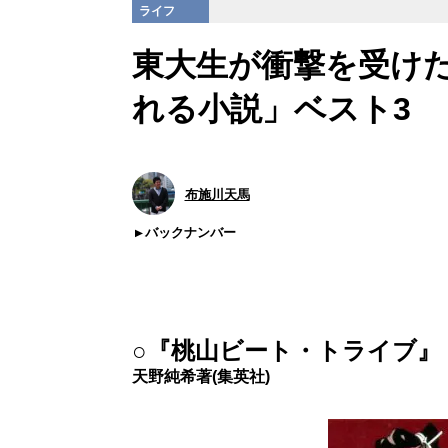
ライフ
東大生が衝撃を受け
れる小説」ベスト3
布施川天馬
バックナンバー
○『桃山ビート・トライブ』
天野純希著(集英社)