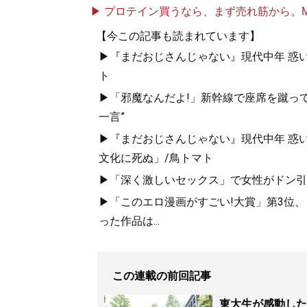
▶ プロテイン買うなら、まず売れ筋から。Mypr
目標達成のための
【今この記事も読まれています】
▶『まだおじさんじゃない』現代中年 惑
ト
▶「邪魔なんだよ!」新幹線で座席を蹴って
一言”
▶『まだおじさんじゃない』現代中年 惑
文化に死ぬ」/鳥トマト
▶「深く激しいセックス」で女性がドン引き
『
人生を切りひら
▶「このエロ漫画がすごい!大賞」第3位
った作品は...
週3バイトしなが
この連載の前回記事
東大生が感動した