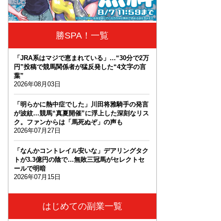
勝SPA！一覧
「JRA系はマジで恵まれている」…“30分で2万
円”投稿で競馬関係者が猛反発した“4文字の言
葉”
2026年08月03日
「明らかに熱中症でした」川田将雅騎手の発言
が波紋…競馬“真夏開催”に浮上した深刻なリス
ク。ファンからは「馬死ぬぞ」の声も
2026年07月27日
「なんかコントレイル安いな」デアリングタク
トが3.3億円の陰で…無敗三冠馬がセレクトセ
ールで明暗
2026年07月15日
はじめての副業一覧