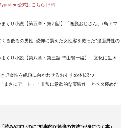
otein公式はこちら [PR]
最短ルート、最小コストの具体的な方法が満載
いまくり小説【第五章・第四話】「逸脱おじさん」/鳥トマ
くる後ろの男性...恐怖に震えた女性客を救った“強面男性の
いまくり小説【第八章・第三話 堅山賢一編】「文化に生き
...?女性を絶頂に向かわせるおすすめ体位3つ
く 最高の自宅勉強法
』
、「まさにアート」「非常に意欲的な実験作」とベタ褒めだ
ら東大に合格した著者が明かす「最高の勉強法」
「読みやすいのに“効率的な勉強の方法”が身につく本」