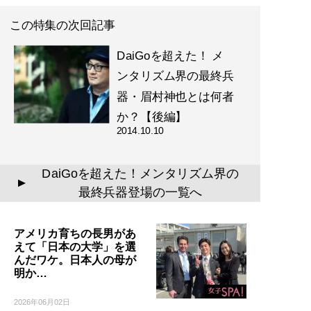
この特集の次回記事
DaiGoを超えた！ メ
ンタリズム界の最終兵
器・眉村神也とは何者
か？【後編】
2014.10.10
DaiGoを超えた！メンタリズム界の
▲
最終兵器登場の一覧へ
アメリカ育ちの長男があ
えて「日本の大学」を選
んだワケ。日本人の母が
明か…
2026年06月02日