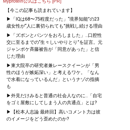
Myprotein公式はこちら [PR]
【今この記事も読まれています】
▶「IQは68〜75程度だった」“境界知能”の23
歳女性が“人に裏切られても”挑戦し続ける理由
▶「ズボンとパンツをおろしました」...口腔性
交に至るまでの“生々しいやりとり”を証言。元
ジャンポケ斉藤被告が「同意があった」と信
じた理由
▶東大院卒の研究者兼レースクイーンが「男
性のほうが嫉妬深い」と考えるワケ。「なん
で水着になっているんだ」というナゾの指摘
も
▶外見だけみると普通の社会人なのに...「自宅
をゴミ屋敷にしてしまう人の共通点」とは?
▶【松本人志論 最終回】高いコメント力は彼
のイメージをどう歪めたのか?