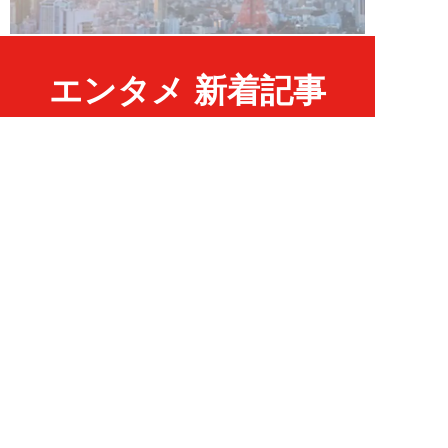
エンタメ 新着記事
NEW!
エンタメ
2026年08月06日
小島瑠那、プールに浮かぶ真ん丸
ヒップに注目！グラビアメイキン
グMySPA!...
NEW!
エンタメ
2026年08月06日
unFinale Tokyo・小島瑠那、8年
ぶりグラビアで魅せた“えちえ
ち...
吉岡 俊