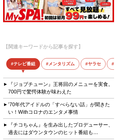
【関連キーワードから記事を探す】
テレビ番組
メンタリズム
ヤラセ
心理学
『ジョブチューン』王将回のメニューを実食。
700円で驚愕体験が味わえた
’70年代アイドルの「すべらない話」が聞きた
い！Withコロナのエンタメ事情
『チコちゃん』を生み出したプロデューサー、
過去にはダウンタウンのヒット番組も…