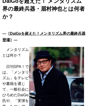
DaiGoを超えた！ メンタリズム
界の最終兵器・眉村神也とは何者
か？
―［
DaiGoを超えた！メンタリズム界の最終兵器
登場
］―
メンタリズム
とは何か？
日刊SPA！で
は、「メンタリ
ズム」をテレビ
や書籍を通じ
て、一般社会に
ひろめたDaiGo
氏や、「実弾を