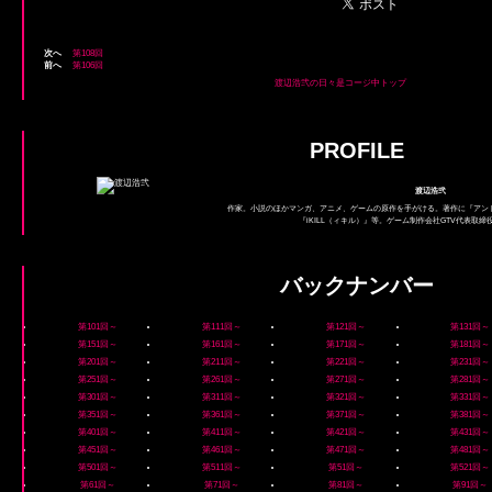
次へ
第108回
前へ
第106回
渡辺浩弐の日々是コージ中トップ
PROFILE
渡辺浩弐
作家。小説のほかマンガ、アニメ、ゲームの原作を手がける。著作に『アン
『iKILL（ィキル）』等。ゲーム制作会社GTV代表取
バックナンバー
第101回～
第111回～
第121回～
第131回～
第151回～
第161回～
第171回～
第181回～
第201回～
第211回～
第221回～
第231回～
第251回～
第261回～
第271回～
第281回～
第301回～
第311回～
第321回～
第331回～
第351回～
第361回～
第371回～
第381回～
第401回～
第411回～
第421回～
第431回～
第451回～
第461回～
第471回～
第481回～
第501回～
第511回～
第51回～
第521回～
第61回～
第71回～
第81回～
第91回～