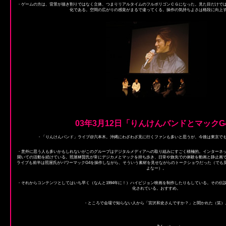
・ゲームの方は、背景が描き割りではなく立体、つまりリアルタイムのフルポリゴンＣＧになった。見た目だけで
化である。空間の広がりの感覚がまるで違ってくる。操作の気持ちよさは格段に向上
03年3月12日「りんけんバンドとマックG
・「りんけんバンド」ライブ@六本木。沖縄にわざわざ見に行くファンも多いと思うが、今後は東京で
・意外に思う人も多いかもしれないがこのグループはデジタルメディアへの取り組みにすごく積極的。インターネ
開いての活動を続けている。照屋林賢氏が常にデジカメとマックを持ち歩き、日常や旅先での体験を動画と静止画
ライブも前半は照屋氏がパワーマックG4を操作しながら、そういう素材を見せながらのトークショウだった（でも
よなー）。
・それからコンテンツとしてはいち早く（なんと1994年に！）ハイビジョン映画を制作したりもしている。その伝
化されている。おすすめ。
・ところで会場で知らない人から「宮沢和史さんですか？」と聞かれた（笑）