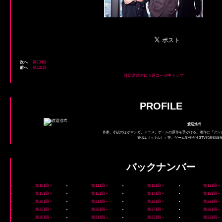
次へ
第133回
前へ
第131回
渡辺浩弐の日々是コージ中トップ
PROFILE
渡辺浩弐
作家。小説のほかマンガ、アニメ、ゲームの原作を手がける。著作に『アン
『iKILL（ィキル）』等。ゲーム制作会社GTV代表取
バックナンバー
第101回～
第111回～
第121回～
第131回～
第151回～
第161回～
第171回～
第181回～
第201回～
第211回～
第221回～
第231回～
第251回～
第261回～
第271回～
第281回～
第301回～
第311回～
第321回～
第331回～