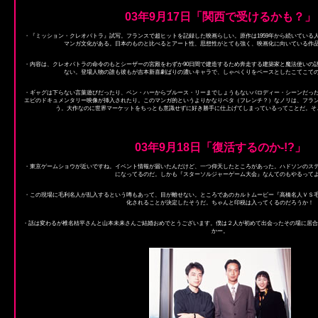
03年9月17日「関西で受けるかも？」
・『ミッション・クレオパトラ』試写。フランスで超ヒットを記録した映画らしい。原作は1959年から続いている
マンガ文化がある。日本のものと比べるとアート性、思想性がとても強く、映画化に向いている作
・内容は、クレオパトラの命令のもとシーザーの宮殿をわずか90日間で建造するため奔走する建築家と魔法使いの
ない。登場人物の誰も彼もが吉本新喜劇ばりの濃いキャラで、しゃべくりをベースとしたこてこて
・ギャグは下らない言葉遊びだったり、ベン・ハーからブルース・リーまでしょうもないパロディー・シーンだっ
エビのドキュメンタリー映像が挿入されたり。このマンガ的というよりかなりベタ（フレンチ？）なノリは、フラ
う。大作なのに世界マーケットをちっとも意識せずに好き勝手に仕上げてしまっているってことだ。そ
03年9月18日「復活するのか-!?」
・東京ゲームショウが近いですね。イベント情報が届いたんだけど、一つ仰天したところがあった。ハドソンのス
になってるのだ。しかも『スターソルジャーゲーム大会』なんてのもやるって
・この現場に毛利名人が乱入するという噂もあって、目が離せない。ところであのカルトムービー『高橋名人ＶＳ毛
化されることが決定したそうだ。ちゃんと印税は入ってくるのだろうか！
・話は変わるが椎名桔平さんと山本未来さんご結婚おめでとうございます。僕は２人が初めて出会ったその場に居合
かー。