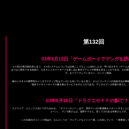
第132回
03年9月15日「ゲームボーイでマンガを読
・ａｍ3社の黒川副社長と会う。ａｍ3システムについては以前ここでちょっと紹介したが、早い話ＧＢＡ（ゲーム
ばりばり再生できる技術だ。ＧＢＡにメモリーカードを差し込む形式でアニメや映画を見ることができる。その環
ガ」をリリースしていきたい、というご相談。
・確かにＧＢＡの携帯性やインタラクティブ性はマンガにも向いていると思う。さらにコンテンツの供給方法が興
端末でメモリーカードの書き換えサービスを行なうのである。デジタルマンガ作家の皆さん、
03年9月16日「ドラクエやＦＦの影で？
・スクウェア・エニックス社にて打ち合わせ。『Ｇファンタジー』誌で、原作マンガの新連載をスタートすること
ェーン』。マンガ家さんは、遠野ヤマさん。若くて力のある作家さんです。
・この出版社のコミック雑誌の、なんというか「マニアックなメジャー感」に注目していて、一度勝負し