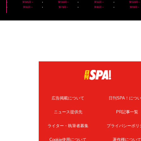
第501回～
第511回～
第51回～
第521回～
第61回～
第71回～
第81回～
第91回～
広告掲載について
日刊SPA！につ
ニュース提供先
PR記事一覧
ライター・執筆者募集
プライバシーポリ
Cookie使用について
著作権につい