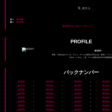
次へ
第139回
前へ
第137回
渡辺浩弐の日々是コージ中トップ
PROFILE
渡辺浩弐
作家。小説のほかマンガ、アニメ、ゲームの原作を手がける。著作に『アン
『iKILL（ィキル）』等。ゲーム制作会社GTV代表取
バックナンバー
第101回～
第111回～
第121回～
第131回～
第151回～
第161回～
第171回～
第181回～
第201回～
第211回～
第221回～
第231回～
第251回～
第261回～
第271回～
第281回～
第301回～
第311回～
第321回～
第331回～
第351回～
第361回～
第371回～
第381回～
第401回～
第411回～
第421回～
第431回～
第451回～
第461回～
第471回～
第481回～