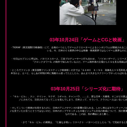
03年10月24日「ゲームとCGと映画」
・TIGRAF（東京国際CG映像祭）にて、企画の一つとしてゲームクリエーターによるシンポジウムが開催されるこ
いる。今、日本のＣＧ業界の中心は映像・映画業界ではなくゲーム業界なのだ
・今日はカプコンに呼ばれ、パネリストの一人、三並プロデューサーと打ち合わせ。『バイオハザード』シリーズ
『クロックタワー3』の制作で知られている人だ。ゲーム制作者の立場からＣＧを見る視線は
・ところでファンタ（東京国際ファンタスティック映画祭）の方では『ＧＡＭＥ ＫＩＮＧ 高橋名人ＶＳ毛利名
本当かよ。えーと、もしあの対戦の時に無敵ロム使ってたとしたら、あんまり大きなスクリーンでやったらばれる
03年10月25日「シリーズ化に期待」
・『キル・ビル』。スシ、ゲイシャ、ヤクザ、コギャル、チャンバラ、……と、変な日本・大爆発。そこがどの国
ノにされても、注目されてるってことを喜んでしまう。日本人って、そういう、クラスに一人はいるいじ
・そしてこういう映画が出現するたびに、日本のアニメやマンガの影響が語られる。しかし例えばタランティーノ
メを見ていたか言うとそうではないのだ。日本のポップでキッチュなＢ級ビジュアル文化の創成について、別の要
なのである。この話、別の機会にまた書く。
・さて『キル・ビル』の展開は、『仁義なき戦い』リスペクト・パターンだとしたら『2』で完結すると