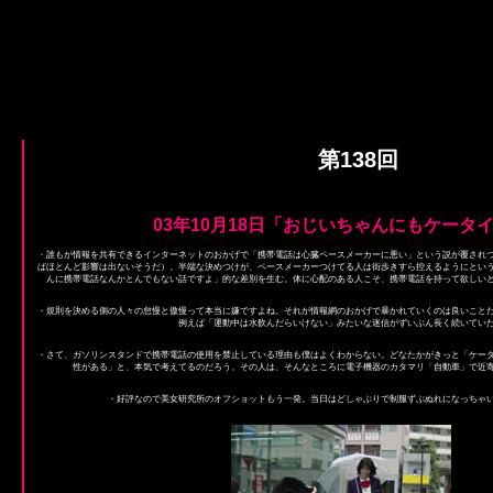
第138回
03年10月18日「おじいちゃんにもケータ
・誰もが情報を共有できるインターネットのおかげで「携帯電話は心臓ペースメーカーに悪い」という説が覆されつ
ばほとんど影響は出ないそうだ）。半端な決めつけが、ペースメーカーつけてる人は街歩きすら控えるようにとい
んに携帯電話なんかとんでもない話ですよ」的な差別を生む。体に心配のある人こそ、携帯電話を持って欲しい
・規則を決める側の人々の怠慢と傲慢って本当に嫌ですよね。それが情報網のおかげで暴かれていくのは良いこと
例えば「運動中は水飲んだらいけない」みたいな迷信がずいぶん長く続いてい
・さて、ガソリンスタンドで携帯電話の使用を禁止している理由も僕はよくわからない。どなたかがきっと「ケー
性がある」と、本気で考えてるのだろう。その人は、そんなところに電子機器のカタマリ「自動車」で近
・好評なので美女研究所のオフショットもう一発。当日はどしゃぶりで制服ずぶぬれになっちゃ