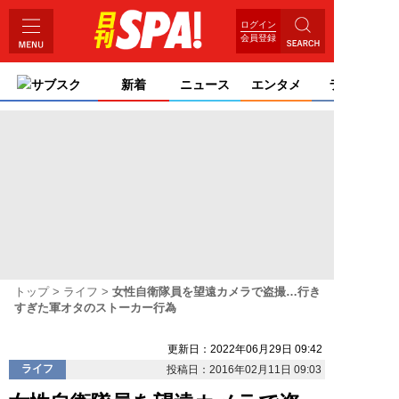
ログイン
会員登録
サブスク
新着
ニュース
エンタメ
ライフ
トップ
ライフ
女性自衛隊員を望遠カメラで盗撮…行き
すぎた軍オタのストーカー行為
更新日：2022年06月29日 09:42
ライフ
投稿日：2016年02月11日 09:03