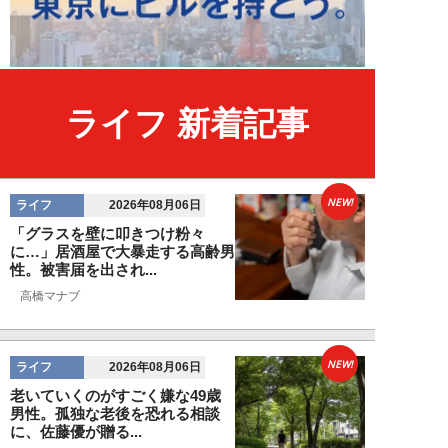
ライフ 新着記事
NEW!
ライフ
2026年08月06日
「グラスを壁に叩きつけ粉々
に…」居酒屋で大暴走する高齢男
性。被害届を出され...
高橋マナブ
NEW!
ライフ
2026年08月06日
老いていくのがすごく嫌な49歳
男性。孤独な老後を恐れる相談
に、佐藤優が贈る...