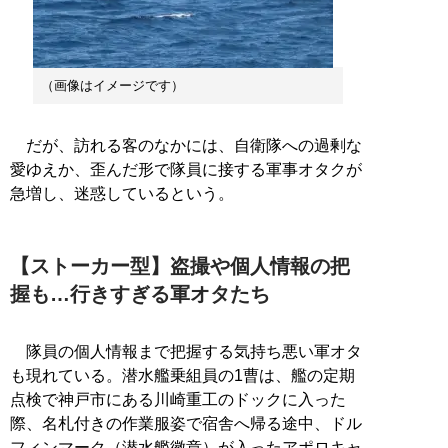
（画像はイメージです）
だが、訪れる客のなかには、自衛隊への過剰な
愛ゆえか、歪んだ形で隊員に接する軍事オタクが
急増し、迷惑しているという。
【ストーカー型】盗撮や個人情報の把
握も…行きすぎる軍オタたち
隊員の個人情報まで把握する気持ち悪い軍オタ
も現れている。潜水艦乗組員の1曹は、艦の定期
点検で神戸市にある川崎重工のドックに入った
際、名札付きの作業服姿で宿舎へ帰る途中、ドル
フィンマーク（潜水艦徽章）が入ったアポロキャ