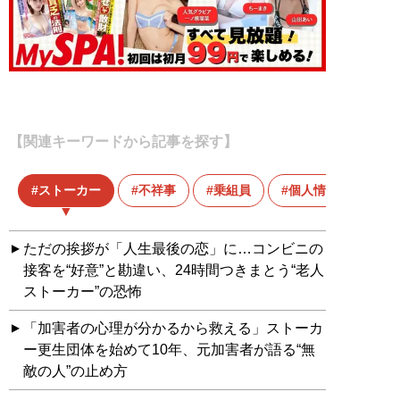
【関連キーワードから記事を探す】
ストーカー
不祥事
乗組員
個人情報
ただの挨拶が「人生最後の恋」に…コンビニの
接客を“好意”と勘違い、24時間つきまとう“老人
ストーカー”の恐怖
「加害者の心理が分かるから救える」ストーカ
ー更生団体を始めて10年、元加害者が語る“無
敵の人”の止め方