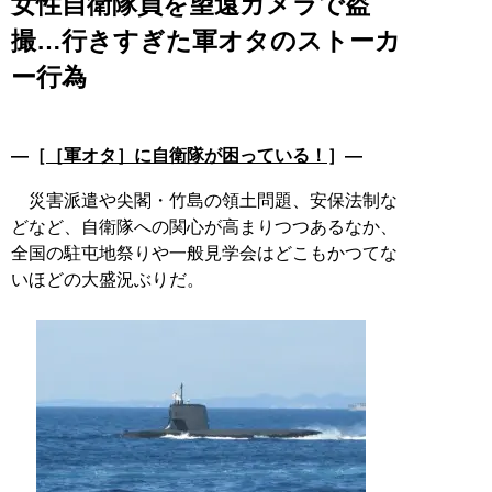
女性自衛隊員を望遠カメラで盗
撮…行きすぎた軍オタのストーカ
ー行為
―［
［軍オタ］に自衛隊が困っている！
］―
災害派遣や尖閣・竹島の領土問題、安保法制な
どなど、自衛隊への関心が高まりつつあるなか、
全国の駐屯地祭りや一般見学会はどこもかつてな
いほどの大盛況ぶりだ。