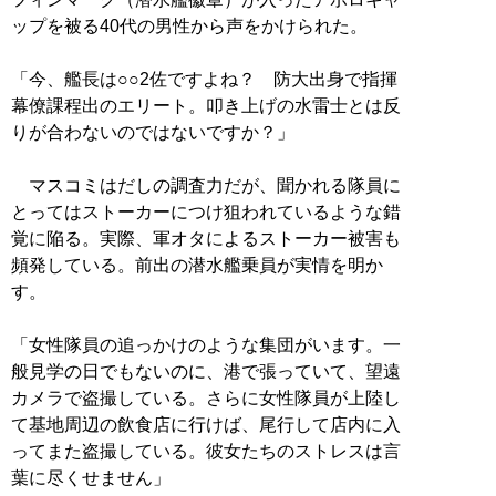
ップを被る40代の男性から声をかけられた。
「今、艦長は○○2佐ですよね？ 防大出身で指揮
幕僚課程出のエリート。叩き上げの水雷士とは反
りが合わないのではないですか？」
マスコミはだしの調査力だが、聞かれる隊員に
とってはストーカーにつけ狙われているような錯
覚に陥る。実際、軍オタによるストーカー被害も
頻発している。前出の潜水艦乗員が実情を明か
す。
「女性隊員の追っかけのような集団がいます。一
般見学の日でもないのに、港で張っていて、望遠
カメラで盗撮している。さらに女性隊員が上陸し
て基地周辺の飲食店に行けば、尾行して店内に入
ってまた盗撮している。彼女たちのストレスは言
葉に尽くせません」