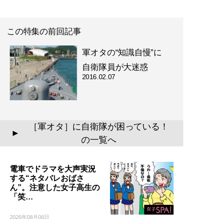
この特集の前回記事
軍オタの“知識自慢”に
自衛隊員が大迷惑
2016.02.07
［軍オタ］に自衛隊が困っている！
▲
の一覧へ
電車でドラマを大声実況
する“ネタバレおばさ
ん”。注意した女子高生の
「笑…
2026年08月06日