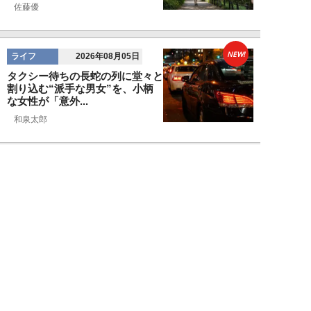
佐藤優
NEW!
ライフ
2026年08月05日
タクシー待ちの長蛇の列に堂々と
割り込む“派手な男女”を、小柄
な女性が「意外...
和泉太郎
NEW!
ライフ
2026年08月05日
エコノミー席「頭カクンで眠れな
い」問題を解決？航空ジャーナリ
ストが見つけた...
北島幸司
NEW!
ライフ
2026年08月04日
「バスの優先席に荷物を置く」外