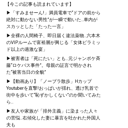
【今この記事も読まれています】
▶「すみませーん!」満員電車で“ドアの前から
絶対に動かない男性”が一瞬で動いた...車内が
スカッとした「たった一言」
▶全裸の人間椅子、即日届く違法薬物...六本木
のVIPルームで富裕層が興じる「女体ピラミッ
ド以上の過激な宴」
▶被害者は「死にたい」とも...元ジャンポケ斉
藤“ロケバス事件”。母親の証言で明かされ
た“被害当日の全貌”
▶【動画あり】「ノーブラ散歩」Hカップ
Youtuberを直撃!おっぱいが揺れ、透け乳首で
街中を歩いて“恥ずかしくない”のか聞いてみた
ら...
▶友人や家族が「排外主義」に染まった人々
の苦悩...右傾化した妻に暴言を吐かれた外国人
夫も