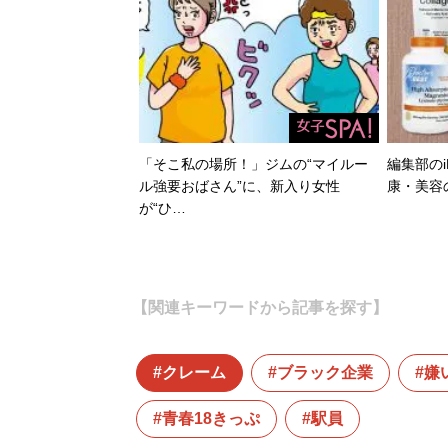
「そこ私の場所！」ジムの“マイルー
編集部のi
ル強要おばさん”に、新入り女性
康・美容
が“ひ…
【関連キーワードから記事を探す】
クレーム
ブラック企業
嫌
青春18きっぷ
駅員