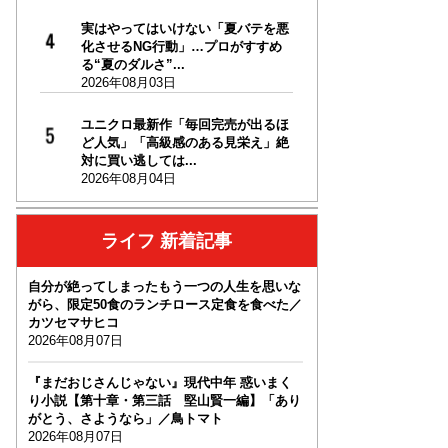
実はやってはいけない「夏バテを悪
化させるNG行動」…プロがすすめ
る“夏のダルさ”...
2026年08月03日
ユニクロ最新作「毎回完売が出るほ
ど人気」「高級感のある見栄え」絶
対に買い逃しては...
2026年08月04日
ライフ 新着記事
自分が絶ってしまったもう一つの人生を思いな
がら、限定50食のランチロース定食を食べた／
カツセマサヒコ
2026年08月07日
『まだおじさんじゃない』現代中年 惑いまく
り小説【第十章・第三話 堅山賢一編】「あり
がとう、さようなら」／鳥トマト
2026年08月07日