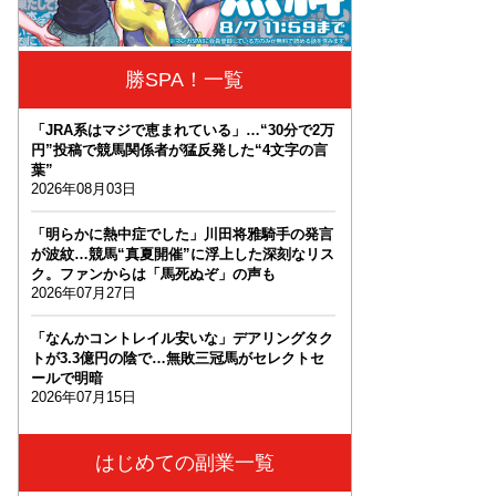
勝SPA！一覧
「JRA系はマジで恵まれている」…“30分で2万
円”投稿で競馬関係者が猛反発した“4文字の言
葉”
2026年08月03日
「明らかに熱中症でした」川田将雅騎手の発言
が波紋…競馬“真夏開催”に浮上した深刻なリス
ク。ファンからは「馬死ぬぞ」の声も
2026年07月27日
「なんかコントレイル安いな」デアリングタク
トが3.3億円の陰で…無敗三冠馬がセレクトセ
ールで明暗
2026年07月15日
はじめての副業一覧