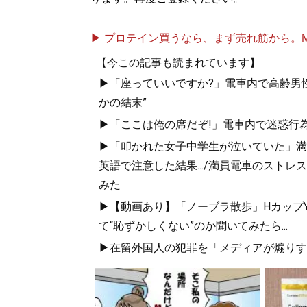
▶ プロテイン買うなら、まず売れ筋から。Mypr
【今この記事も読まれています】
▶「座っていいですか?」電車内で高齢男性
かの結末”
▶「ここは俺の席だぞ!」電車内で迷惑行
▶「叩かれた女子中学生が泣いていた」満員
英語で注意した結果.../満員電車のスト
みた
▶【動画あり】「ノーブラ散歩」HカップYo
て“恥ずかしくない”のか聞いてみたら...
▶在留外国人の犯罪を「メディアが煽りす