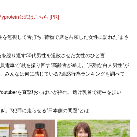
otein公式はこちら [PR]
を無視して舌打ち...荷物で席を占領した女性に訪れた“まさ
為を繰り返す50代男性を退散させた女性のひと言
電車で“杖を振り回す”高齢者が暴走。“屈強な白人男性”が
レス、みんなは何に感じている?迷惑行為ランキングを調べて
utuberを直撃!おっぱいが揺れ、透け乳首で街中を歩い
ぎ」?犯罪に走らせる“日本側の問題”とは