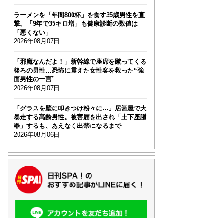
ラーメンを「年間800杯」を食す35歳男性を直
撃。「9年で35キロ増」も健康診断の数値は
「悪くない」
2026年08月07日
「邪魔なんだよ！」新幹線で座席を蹴ってくる
後ろの男性…恐怖に震えた女性客を救った“強
面男性の一言”
2026年08月07日
「グラスを壁に叩きつけ粉々に…」居酒屋で大
暴走する高齢男性。被害届を出され「土下座謝
罪」するも、あえなく出禁になるまで
2026年08月06日