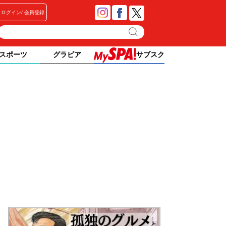
ログイン
会員登録
スポーツ
グラビア
サブスク