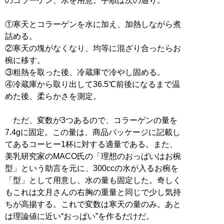
のコラーゲン、水を用意。手順は次の通り。
①寒天とコラーゲンを水に加え、加熱しながら煮
詰める。
②寒天の塊がなくなり、均等に混ざり合ったらお
椀に移す。
③粗熱を取った後、冷蔵庫で冷やし固める。
④冷蔵庫から取り出して36.5℃前後になるまで温
めた後、柔らかさを測定。
ただ、変数が3つあるので、コラーゲンの量を
7.4gに固定。この量は、商品パッケージに記載し
てあるコーヒー1杯に対する適量である。また、
美乳研究家のMACO氏の「理想のおっぱいはお椀
型」という助言を元に、300ccの水が入るお椀を
「型」として用意し、水の量も固定した。奇しく
もこれは文月さんの右胸の重量と同じで少し気持
ちが高揚する。これで変数は寒天の量のみ。あと
は理論値に近い“おっぱい”を作るだけだ。