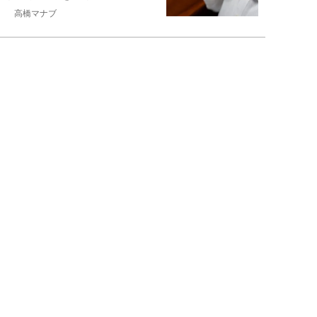
高橋マナブ
NEW!
ライフ
2026年08月06日
老いていくのがすごく嫌な49歳
男性。孤独な老後を恐れる相談
に、佐藤優が贈る...
佐藤優
NEW!
ライフ
2026年08月05日
タクシー待ちの長蛇の列に堂々と
割り込む“派手な男女”を、小柄
な女性が「意外...
和泉太郎
NEW!
ライフ
2026年08月05日
エコノミー席「頭カクンで眠れな