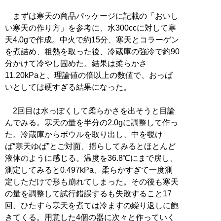
まずは寒天の商品パッケージに記載の「おいし
い寒天の作り方」を参考に、水300ccに対して寒
天4.0gで作成。中火で約15分、寒天とコラーゲン
を煮詰め、粗熱を取った後、冷蔵庫の強冷で約90
分かけて冷やし固めた。結果は柔らかさ
11.20kPaと、理論値の倍以上の数値で、おっぱ
いとしては硬すぎる結果になった。
2回目は水っぽくして柔らかさを出そうと目論
んでみる。寒天の量を半分の2.0gに調整して作っ
た。冷蔵庫からボウルを取り出し、中を覗け
ば“寒天ゆば”とご対面、揺らしてみるとほとんど
液体のように感じる。温度を36.8℃にまで戻し、
測定してみると0.497kPa、柔らかすぎて一度測
定しただけで形も崩れてしまった。その後も寒天
の量を調整して試行錯誤するも失敗すること17
回、ひたすら寒天を煮ては冷ますの繰り返しに飽
きてくる。用意した4個の器に次々と作っていく