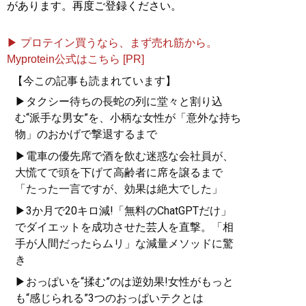
があります。再度ご登録ください。
▶ プロテイン買うなら、まず売れ筋から。
Myprotein公式はこちら [PR]
【今この記事も読まれています】
▶タクシー待ちの長蛇の列に堂々と割り込
む“派手な男女”を、小柄な女性が「意外な持ち
物」のおかげで撃退するまで
▶電車の優先席で酒を飲む迷惑な会社員が、
大慌てで頭を下げて高齢者に席を譲るまで
「たった一言ですが、効果は絶大でした」
▶3か月で20キロ減!「無料のChatGPTだけ」
でダイエットを成功させた芸人を直撃。「相
手が人間だったらムリ」な減量メソッドに驚
き
▶おっぱいを“揉む”のは逆効果!女性がもっと
も“感じられる”3つのおっぱいテクとは