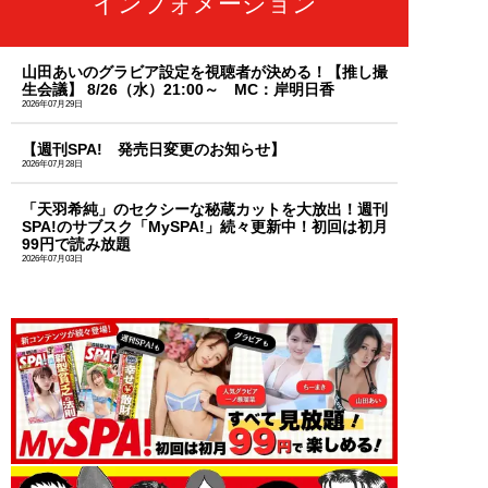
インフォメーション
山田あいのグラビア設定を視聴者が決める！【推し撮
生会議】 8/26（水）21:00～ MC：岸明日香
2026年07月29日
【週刊SPA! 発売日変更のお知らせ】
2026年07月28日
「天羽希純」のセクシーな秘蔵カットを大放出！週刊
SPA!のサブスク「MySPA!」続々更新中！初回は初月
99円で読み放題
2026年07月03日