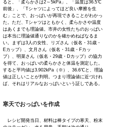
ると、「柔らかさは2～5kPa」、「温度は36.5℃
前後」、「Tシャツによってほど良い摩擦を生
む」ことで、おっぱいが再現できることがわかっ
た。ただ、Tシャツはともかく、柔らかさや温度
はあくまでも理論値。市井の女性たちのおっぱい
は本当に理論値通りなのかを確かめねばなるま
い。まずは3人の女性、リズさん（仮名・31歳・
Eカップ）、文月さん（仮名・31歳・Fカッ
プ）、明菜さん（仮名・29歳・Dカップ）の協力
を得て、おっぱいの柔らかさと体温を測定した。
すると平均値は3.902kPa（※）、36.6℃と、理論
値は正しいことが判明。つまり理論値に近づけれ
ば、それはリアルなおっぱいという証しである。
寒天でおっぱいを作成
レシピ開発当日、材料は棒タイプの寒天、粉末