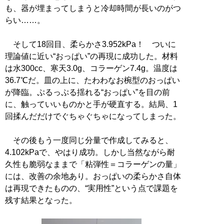
も、器が埋まってしまうと冷却時間が長いのがつ
らい……。
そして18回目、柔らかさ3.952kPa！ ついに
理論値に近い“おっぱい”の再現に成功した。材料
は水300cc、寒天3.0g、コラーゲン7.4g。温度は
36.7℃だ。皿の上に、たわわなお椀型のおっぱい
が降臨。ぷるっぷる揺れる“おっぱい”を目の前
に、触っていいものかと手が硬直する。結局、1
回揉んだだけでぐちゃぐちゃになってしまった。
その後もう一度同じ分量で作成してみると、
4.102kPaで、やはり成功。しかし当然ながら耐
久性も脆弱なままで「粘弾性＝コラーゲンの量」
には、改善の余地あり。おっぱいの柔らかさ自体
は再現できたものの、“実用性”という点で課題を
残す結果となった。