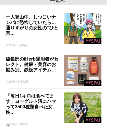
一覧へ
一人登山中、しつこいナ
ンパに恐怖していたら…
通りすがりの女性の“ひと
言…
2026年05月04日
編集部のiHerb愛用者がセ
レクト。健康・美容のお
悩み別、鉄板アイテム…
2026年06月22日
「毎日1キロは食べてま
す」ヨーグルト沼にハマ
って3500種類食べた女
性…
2026年06月09日
PR