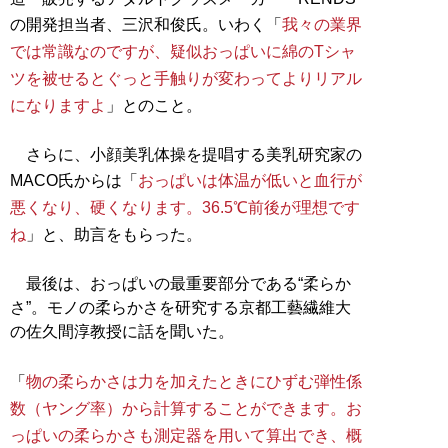
の開発担当者、三沢和俊氏。いわく「
我々の業界
では常識なのですが、疑似おっぱいに綿のTシャ
ツを被せるとぐっと手触りが変わってよりリアル
になりますよ
」とのこと。
さらに、小顔美乳体操を提唱する美乳研究家の
MACO氏からは「
おっぱいは体温が低いと血行が
悪くなり、硬くなります。36.5℃前後が理想です
ね
」と、助言をもらった。
最後は、おっぱいの最重要部分である“柔らか
さ”。モノの柔らかさを研究する京都工藝繊維大
の佐久間淳教授に話を聞いた。
「
物の柔らかさは力を加えたときにひずむ弾性係
数（ヤング率）から計算することができます。お
っぱいの柔らかさも測定器を用いて算出でき、概