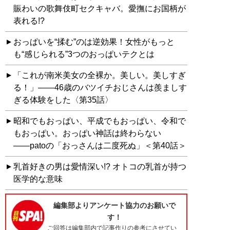
賑わいの歌舞伎町セクキャバ。愛撫にお国柄が
表れる!?
おっぱいを“揉む”のは逆効果！女性がもっと
も“感じられる”3つのおっぱいテクとは
「これが南米美女の全裸か。美しい。美しすぎ
る！」――46歳のバツイチおじさんは羨ましす
ぎる体験をした〈第35話〉
昭和でもおっぱい、平成でもおっぱい、令和で
もおっぱい。おっぱい神話は終わらない
――patoの「おっさんは二度死ぬ」＜第40話＞
乳首好きの男は愛情深い!? オトコの乳首が持つ
医学的な意味