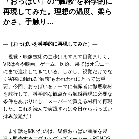
「おっぱい」の“触感”を科学的に
再現してみた。理想の温度、柔ら
かさ、手触り…
―［
おっぱいを科学的に再現してみた
］―
視覚・映像技術の進歩はますます目覚ましく、
VRは今や映画、ゲーム、医療、果てはオ◯ニー
にまで進出してきている。しかし、視覚だけでな
く実際に触れる“触感”もわれわれにとっては重
要。今回、おっぱいをテーマに有識者に徹底取材
を敢行して、科学的な観点から触感再現に必要な
条件をあぶり出し、スーパーで買える材料で再現
した。これを読んで実践すれば今日からおっぱい
揉み放題だ！
まず話を聞いたのは、疑似おっぱい商品を製
造・販売するアダルトグッズメーカー・RENDS