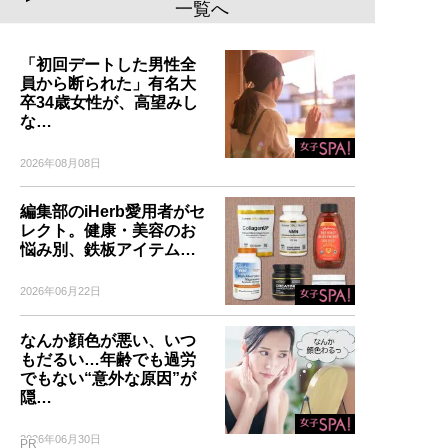
一覧へ
「初回デートした男性全
員から断られた」有名大
卒34歳女性が、高望みし
な…
2026年08月08日
編集部のiHerb愛用者がセ
レクト。健康・美容のお
悩み別、鉄板アイテム…
2026年06月22日
なんか顔色が悪い、いつ
もだるい…年齢でも過労
でもない“意外な原因”が
隠…
2026年06月30日
PR