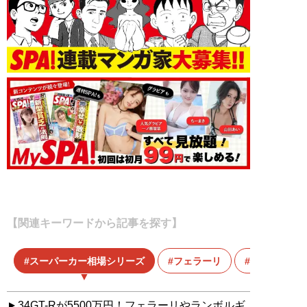
【関連キーワードから記事を探す】
スーパーカー相場シリーズ
フェラーリ
中古車
34GT-Rが5500万円！フェラーリやランボルギ