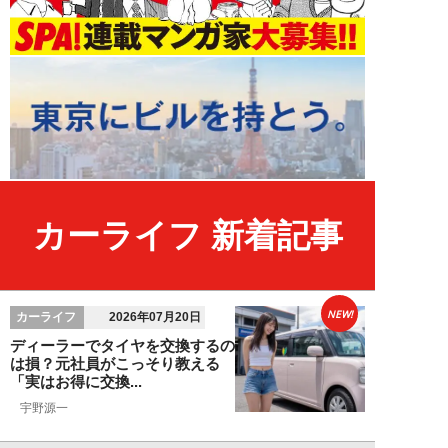
カーライフ 新着記事
NEW!
カーライフ
2026年07月20日
ディーラーでタイヤを交換するの
は損？元社員がこっそり教える
「実はお得に交換...
宇野源一