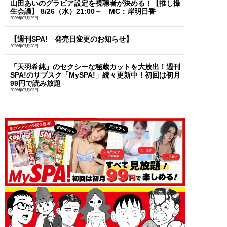
山田あいのグラビア設定を視聴者が決める！【推し撮
生会議】 8/26（水）21:00～ MC：岸明日香
2026年07月29日
【週刊SPA! 発売日変更のお知らせ】
2026年07月28日
「天羽希純」のセクシーな秘蔵カットを大放出！週刊
SPA!のサブスク「MySPA!」続々更新中！初回は初月
99円で読み放題
2026年07月03日