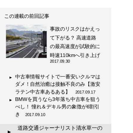
この連載の前回記事
事故のリスクはかえっ
て下がる？ 高速道路
の最高速度が試験的に
時速110kmへ引き上げ
2017.09.30
中古車情報サイトで一番安いクルマは
ダメ！自然治癒は接触不良のみ【激安
ラテン中古車あるある】
2017.09.17
BMWを買うなら3年落ち中古車を狙う
べし！ 憧れ＆デキル男の象徴が6割引
き
2017.09.10
道路交通ジャーナリスト清水草一の
▲