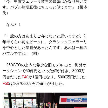
「今、中古フェラーリ業界の景気はかなり悪いで
す。バブル崩壊直後にちょっと似てます」（榎本
氏）
なんと！
「一般の方はあまりご存じないと思いますが、2
年半くらい前をピークに、クラシックフェラーリ
を中心とした暴騰があったんです。あれは一種の
バブルですね」（同）
250GTOのような希少な旧モデルには、海外オ
ークションで50億円といった値が付き、3000万
円台だった
F40
が1億円になり、5000万円だった
F50
は1億7000万円に値上がりした。