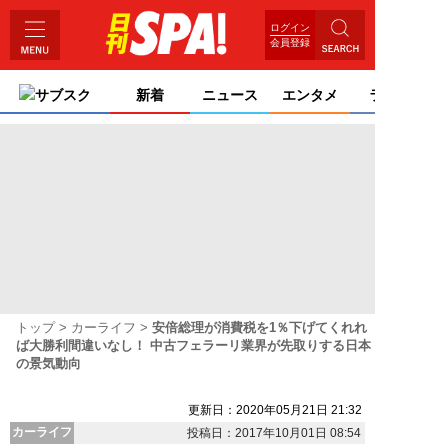
ログイン
会員登録
サブスク
新着
ニュース
エンタメ
ライフ
トップ
カーライフ
安倍総理が消費税を1％下げてくれれ
ば大勝利間違いなし！ 中古フェラーリ業界が先取りする日本
の景気動向
更新日：2020年05月21日 21:32
カーライフ
投稿日：2017年10月01日 08:54