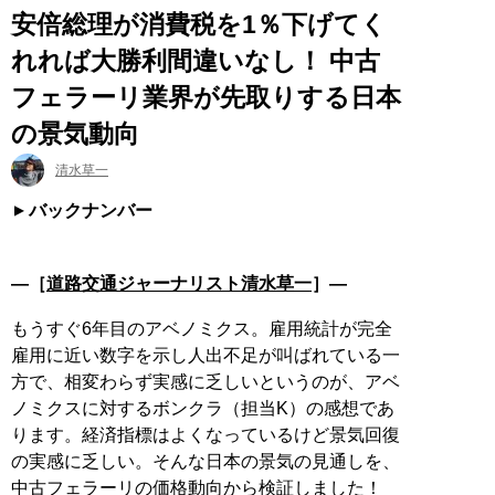
安倍総理が消費税を1％下げてく
れれば大勝利間違いなし！ 中古
フェラーリ業界が先取りする日本
の景気動向
清水草一
バックナンバー
―［
道路交通ジャーナリスト清水草一
］―
もうすぐ6年目のアベノミクス。雇用統計が完全
雇用に近い数字を示し人出不足が叫ばれている一
方で、相変わらず実感に乏しいというのが、アベ
ノミクスに対するボンクラ（担当K）の感想であ
ります。経済指標はよくなっているけど景気回復
の実感に乏しい。そんな日本の景気の見通しを、
中古フェラーリの価格動向から検証しました！