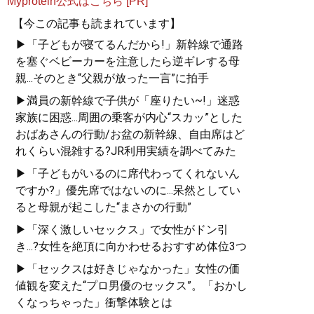
Myprotein公式はこちら [PR]
【今この記事も読まれています】
▶「子どもが寝てるんだから!」新幹線で通路
を塞ぐベビーカーを注意したら逆ギレする母
親...そのとき“父親が放った一言”に拍手
▶満員の新幹線で子供が「座りたい~!」迷惑
家族に困惑...周囲の乗客が内心“スカッ”とした
おばあさんの行動/お盆の新幹線、自由席はど
れくらい混雑する?JR利用実績を調べてみた
▶「子どもがいるのに席代わってくれないん
ですか?」優先席ではないのに...呆然としてい
ると母親が起こした“まさかの行動”
▶「深く激しいセックス」で女性がドン引
き...?女性を絶頂に向かわせるおすすめ体位3つ
▶「セックスは好きじゃなかった」女性の価
値観を変えた“プロ男優のセックス”。「おかし
くなっちゃった」衝撃体験とは