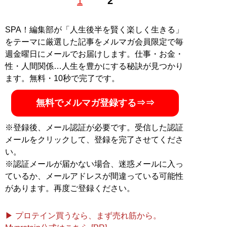
1
2
ター。『
そのフェラーリください!!
』をはじめとするお
笑いフェラーリ文学のほか、『
首都高速の謎
』『
高速道
路の謎
』などの著作で道路交通ジャーナリストとしても
SPA！編集部が「人生後半を賢く楽しく生きる」
活動中
をテーマに厳選した記事をメルマガ会員限定で毎
週金曜日にメールでお届けします。仕事・お金・
記事一覧へ
性・人間関係…人生を豊かにする秘訣が見つかり
ます。無料・10秒で完了です。
無料でメルマガ登録する⇒⇒
※登録後、メール認証が必要です。受信した認証
メールをクリックして、登録を完了させてくださ
い。
※認証メールが届かない場合、迷惑メールに入っ
ているか、メールアドレスが間違っている可能性
があります。再度ご登録ください。
▶ プロテイン買うなら、まず売れ筋から。