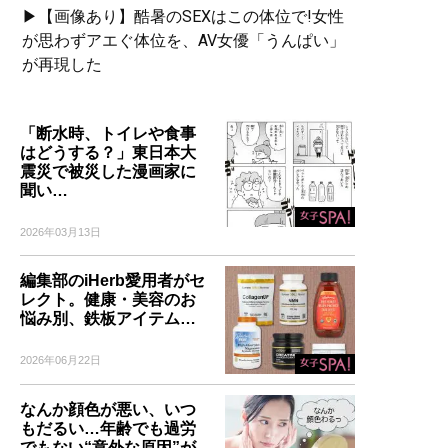
▶【画像あり】酷暑のSEXはこの体位で!女性
が思わずアエぐ体位を、AV女優「うんぱい」
が再現した
「断水時、トイレや食事
はどうする？」東日本大
震災で被災した漫画家に
聞い…
2026年03月13日
編集部のiHerb愛用者がセ
レクト。健康・美容のお
悩み別、鉄板アイテム…
2026年06月22日
なんか顔色が悪い、いつ
もだるい…年齢でも過労
でもない“意外な原因”が