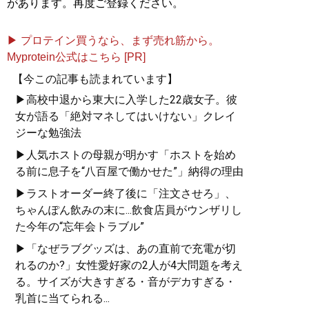
があります。再度ご登録ください。
▶ プロテイン買うなら、まず売れ筋から。
Myprotein公式はこちら [PR]
【今この記事も読まれています】
▶高校中退から東大に入学した22歳女子。彼
女が語る「絶対マネしてはいけない」クレイ
ジーな勉強法
▶人気ホストの母親が明かす「ホストを始め
る前に息子を“八百屋で働かせた”」納得の理由
▶ラストオーダー終了後に「注文させろ」、
ちゃんぽん飲みの末に...飲食店員がウンザリし
た今年の“忘年会トラブル”
▶「なぜラブグッズは、あの直前で充電が切
れるのか?」女性愛好家の2人が4大問題を考え
る。サイズが大きすぎる・音がデカすぎる・
乳首に当てられる...