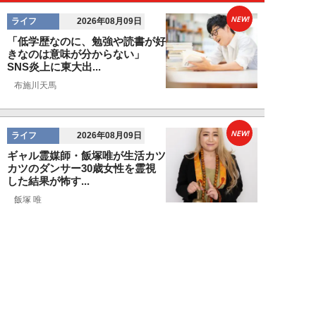
NEW!
ライフ
2026年08月09日
「低学歴なのに、勉強や読書が好
きなのは意味が分からない」
SNS炎上に東大出...
布施川天馬
NEW!
ライフ
2026年08月09日
ギャル霊媒師・飯塚唯が生活カツ
カツのダンサー30歳女性を霊視
した結果が怖す...
飯塚 唯
NEW!
ライフ
2026年08月09日
「新しい家族にお金をかけたい」
父親の身勝手な言い分で家を追い
出された22才...
黒島暁生