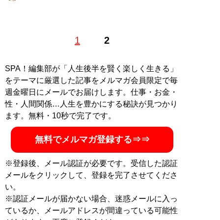
お酒を毎晩飲むため、20年前にIT・ビジネスライターと
1
2
してデビュー。酒好きが高じて、2011年に
原価BAR
をオ
ープン。2021年3月には、原価BAR三田本店をオープン
した。新型コロナウイルス影響を補填すべく、
原価BAR
SPA！編集部が「人生後半を賢く楽しく生きる」
オンライン「リカーライブラリー」
をスタート。
をテーマに厳選した記事をメルマガ会員限定で毎
YouTubeチャンネル
も開設し生き残りに挑んでいる
週金曜日にメールでお届けします。仕事・お金・
性・人間関係…人生を豊かにする秘訣が見つかり
記事一覧へ
ます。無料・10秒で完了です。
無料でメルマガ登録する⇒⇒
※登録後、メール認証が必要です。受信した認証
メールをクリックして、登録を完了させてくださ
い。
※認証メールが届かない場合、迷惑メールに入っ
ているか、メールアドレスが間違っている可能性