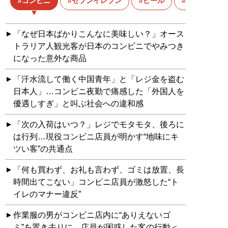
コンビニ
セブンイレブン
ビール
柳谷智宣
「なぜ日本ばかりこんなに美味しい？」オース
トラリア人観光客が日本のコンビニでやみつき
になった意外な商品
「汗水流して働く中国青年」と「レジ金を盗む
日本人」…コンビニ夜勤で痛感した「外国人を
優遇しすぎ」と叫ぶ社会への違和感
「次の入荷はいつ？」レジでモタモタ、後ろに
は行列…現役コンビニ店員が明かす“地味にキ
ツい客”の共通点
「何も買わず、お礼も言わず、ゴミは放置、長
時間出てこない」コンビニ店員が激怒した“ト
イレのマナー違反”
作業服の男がコンビニ店内に“ありえないゴ
ミ”を置き去りに。店員が困惑した客の行動＜