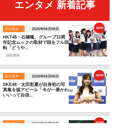
エンタメ 新着記事
NEW!
エンタメ
2026年08月08日
HKT48・石橋颯、グループ15周
年記念ムックの取材で頭をフル回
転「どうや...
須田紫苑
NEW!
エンタメ
2026年08月08日
SKE48・太田彩夏が自身初の写
真集を猛アピール「今が一番かわ
いいって自信...
NEW!
エンタメ
2026年08月08日