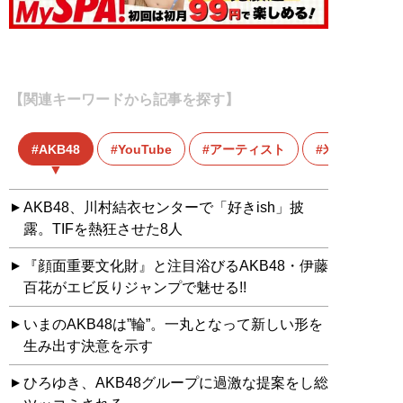
【関連キーワードから記事を探す】
AKB48
YouTube
アーティスト
米津玄師
AKB48、川村結衣センターで「好きish」披
露。TIFを熱狂させた8人
『顔面重要文化財』と注目浴びるAKB48・伊藤
百花がエビ反りジャンプで魅せる!!
いまのAKB48は”輪”。一丸となって新しい形を
生み出す決意を示す
ひろゆき、AKB48グループに過激な提案をし総