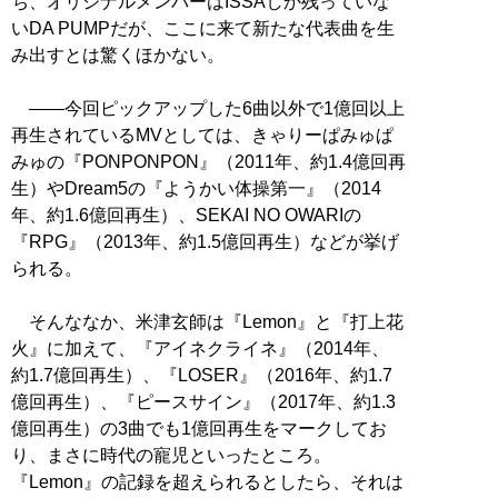
ち、オリジナルメンバーはISSAしか残っていな
いDA PUMPだが、ここに来て新たな代表曲を生
み出すとは驚くほかない。
――今回ピックアップした6曲以外で1億回以上
再生されているMVとしては、きゃりーぱみゅぱ
みゅの『PONPONPON』（2011年、約1.4億回再
生）やDream5の『ようかい体操第一』（2014
年、約1.6億回再生）、SEKAI NO OWARIの
『RPG』（2013年、約1.5億回再生）などが挙げ
られる。
そんななか、米津玄師は『Lemon』と『打上花
火』に加えて、『アイネクライネ』（2014年、
約1.7億回再生）、『LOSER』（2016年、約1.7
億回再生）、『ピースサイン』（2017年、約1.3
億回再生）の3曲でも1億回再生をマークしてお
り、まさに時代の寵児といったところ。
『Lemon』の記録を超えられるとしたら、それは