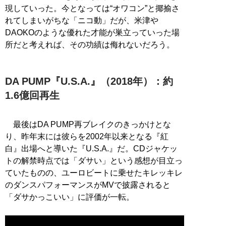
現していった。今となっては“オワコン”と揶揄さ
れてしまいがちな「ニコ動」だが、米津や
DAOKOのような優れた才能が巣立っていった場
所だと考えれば、その功績は侮れないだろう。
DA PUMP『U.S.A.』（2018年）：約
1.6億回再生
最後はDA PUMP再ブレイクのきっかけとな
り、昨年末には彼らを2002年以来となる『紅
白』出場へと導いた『U.S.A.』だ。CDジャケッ
トの解禁時点では「ダサい」という感想が目立っ
ていたものの、ユーロビートに乗せたキレッキレ
のダンスパフォーマンスがMVで披露されると
「ダサかっこいい」に評価が一転。