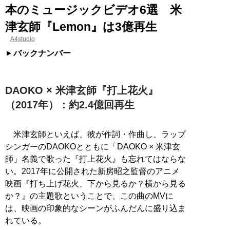
本のミュージックビデオ6選 米
津玄師『Lemon』は3億再生
A4studio
バックナンバー
DAOKO × 米津玄師『打上花火』
（2017年）：約2.4億回再生
米津玄師といえば、彼が作詞・作曲し、ラップ
シンガーのDAOKOとともに「DAOKO × 米津玄
師」名義で歌った『打上花火』も忘れてはならな
い。2017年に公開された新房昭之監督のアニメ
映画『打ち上げ花火、下から見るか？横から見る
か？』の主題歌ということで、この曲のMVに
は、映画の印象的なシーンがふんだんに盛り込ま
れている。