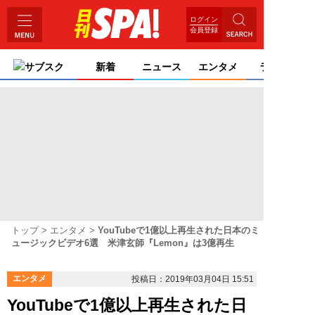
ログイン
会員登録
サブスク
新着
ニュース
エンタメ
ライフ
トップ
エンタメ
YouTubeで1億以上再生された日本のミ
ュージックビデオ6選 米津玄師『Lemon』は3億再生
エンタメ
投稿日：2019年03月04日 15:51
YouTubeで1億以上再生された日