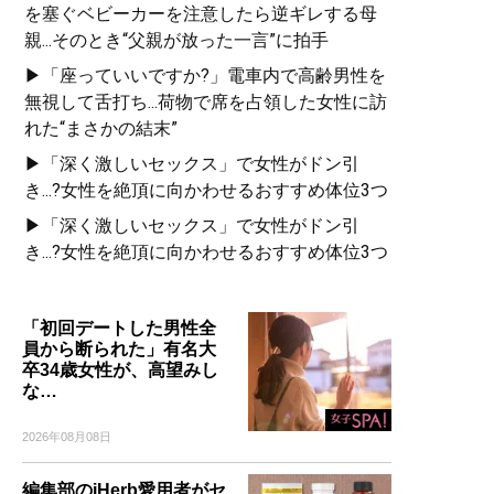
を塞ぐベビーカーを注意したら逆ギレする母
親...そのとき“父親が放った一言”に拍手
▶「座っていいですか?」電車内で高齢男性を
無視して舌打ち...荷物で席を占領した女性に訪
れた“まさかの結末”
▶「深く激しいセックス」で女性がドン引
き...?女性を絶頂に向かわせるおすすめ体位3つ
▶「深く激しいセックス」で女性がドン引
き...?女性を絶頂に向かわせるおすすめ体位3つ
「初回デートした男性全
員から断られた」有名大
卒34歳女性が、高望みし
な…
2026年08月08日
編集部のiHerb愛用者がセ