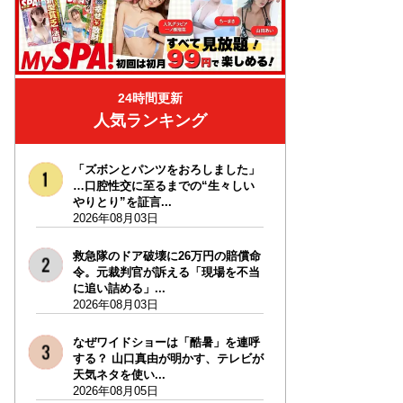
24時間更新
人気ランキング
「ズボンとパンツをおろしました」
…口腔性交に至るまでの“生々しい
やりとり”を証言...
2026年08月03日
救急隊のドア破壊に26万円の賠償命
令。元裁判官が訴える「現場を不当
に追い詰める」...
2026年08月03日
なぜワイドショーは「酷暑」を連呼
する？ 山口真由が明かす、テレビが
天気ネタを使い...
2026年08月05日