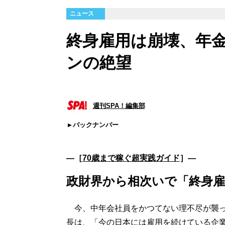
ニュース
終身雇用は崩壊、年
ンの絶望
週刊SPA！編集部
バックナンバー
―［
70歳まで稼ぐ超実践ガイド
］―
政財界から相次いで「終身
今、中年会社員をかつてない理不尽が襲っ
長は、「今の日本には雇用を続けている企