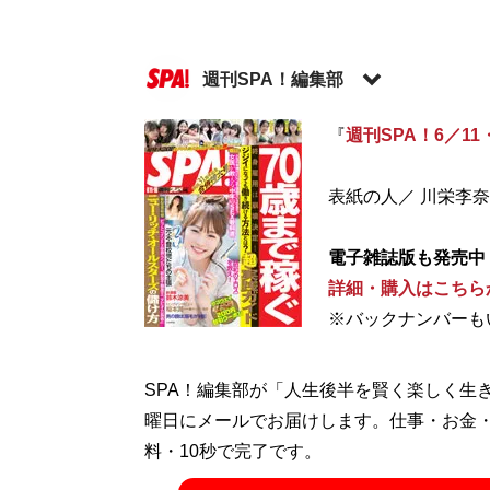
週刊SPA！編集部
『
週刊SPA！6／11
記事一覧へ
表紙の人／ 川栄李奈
電子雑誌版も発売中
詳細・購入はこちら
※バックナンバーも
SPA！編集部が「人生後半を賢く楽しく生
曜日にメールでお届けします。仕事・お金
料・10秒で完了です。