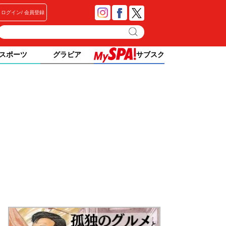
ログイン
会員登録
スポーツ
グラビア
サブスク