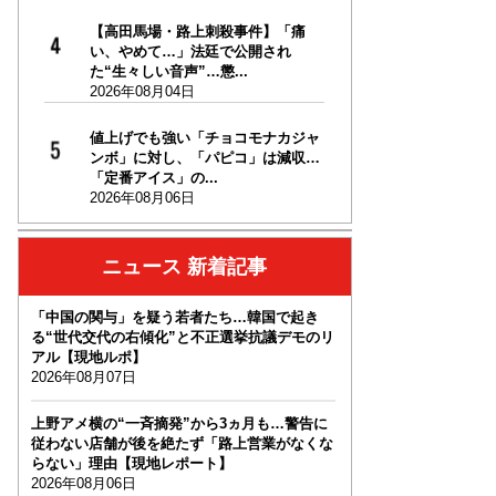
【高田馬場・路上刺殺事件】「痛
い、やめて…」法廷で公開され
た“生々しい音声”…懲...
2026年08月04日
値上げでも強い「チョコモナカジャ
ンボ」に対し、「パピコ」は減収…
「定番アイス」の...
2026年08月06日
ニュース 新着記事
「中国の関与」を疑う若者たち…韓国で起き
る“世代交代の右傾化”と不正選挙抗議デモのリ
アル【現地ルポ】
2026年08月07日
上野アメ横の“一斉摘発”から3ヵ月も…警告に
従わない店舗が後を絶たず「路上営業がなくな
らない」理由【現地レポート】
2026年08月06日