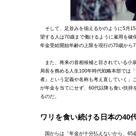
そして、足並みを揃えるかのように5月1
望する人は70歳まで働けるように雇用を確
年金受給開始年齢の上限を現行の70歳から
また、将来の首相候補と目されている小泉
局長を務める人生100年時代戦略本部では
者』という定義や名称も考え直していく」
が年金を当てにせず、60代以降も食い扶持
るのだ。
ワリを食い続ける日本の40
国からは「年金が十分払えないから、65