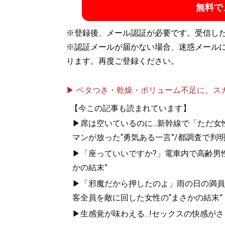
無料で
※登録後、メール認証が必要です。受信し
※認証メールが届かない場合、迷惑メール
ります。再度ご登録ください。
▶ ベタつき・乾燥・ボリューム不足に。スカル
【今この記事も読まれています】
▶席は空いているのに...新幹線で「ただ
マンが放った“勇気ある一言”/都調査で判明
▶「座っていいですか?」電車内で高齢男性
かの結末”
▶「邪魔だから押したのよ」雨の日の満員
客全員を敵に回した女性の“まさかの結末”
▶生感覚が味わえる...!セックスの快感が