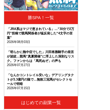
勝SPA！一覧
「JRA系はマジで恵まれている」…“30分で2万
円”投稿で競馬関係者が猛反発した“4文字の言
葉”
2026年08月03日
「明らかに熱中症でした」川田将雅騎手の発言
が波紋…競馬“真夏開催”に浮上した深刻なリス
ク。ファンからは「馬死ぬぞ」の声も
2026年07月27日
「なんかコントレイル安いな」デアリングタク
トが3.3億円の陰で…無敗三冠馬がセレクトセ
ールで明暗
2026年07月15日
はじめての副業一覧