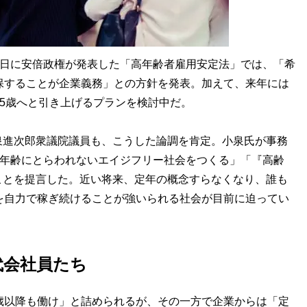
5日に安倍政権が発表した「高年齢者雇用安定法」では、「希
保することが企業義務」との方針を発表。加えて、来年には
75歳へと引き上げるプランを検討中だ。
進次郎衆議院議員も、こうした論調を肯定。小泉氏が事務
「年齢にとらわれないエイジフリー社会をつくる」「『高齢
ことを提言した。近い将来、定年の概念すらなくなり、誰も
を自力で稼ぎ続けることが強いられる社会が目前に迫ってい
代会社員たち
歳以降も働け」と詰められるが、その一方で企業からは「定