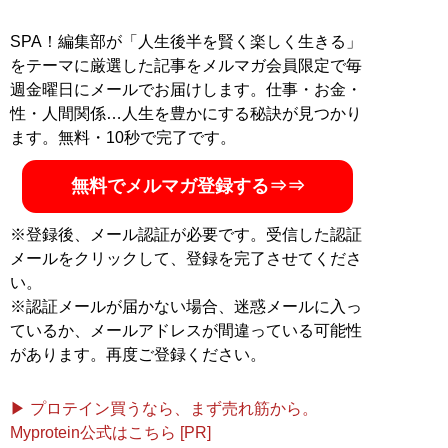
に生まれながらも、効率的な勉強法を編み出し、一浪の
末東大合格を果たす。著書に最小コストで結果を出すノ
SPA！編集部が「人生後半を賢く楽しく生きる」
ウハウを体系化した『
東大式節約勉強法
』、膨大な範囲
をテーマに厳選した記事をメルマガ会員限定で毎
と量の受験勉強をする中で気がついた「コスパを極限ま
週金曜日にメールでお届けします。仕事・お金・
で高める時間の使い方」を解説した『
東大式時間術
』な
性・人間関係…人生を豊かにする秘訣が見つかり
ど。
株式会社カルペ・ディエム
にて、お金と時間をかけ
ます。無料・10秒で完了です。
ない「省エネスタイルの勉強法」などを伝える。
MENSA会員。（Xアカウント:
@Temma_Fusegawa
）
無料でメルマガ登録する⇒⇒
※登録後、メール認証が必要です。受信した認証
メールをクリックして、登録を完了させてくださ
『
東大式節約勉強法
』
い。
※認証メールが届かない場合、迷惑メールに入っ
目標達成のための最短ル
ているか、メールアドレスが間違っている可能性
ート、最小コストの具体
があります。再度ご登録ください。
的な方法が満載
▶ プロテイン買うなら、まず売れ筋から。
Myprotein公式はこちら [PR]