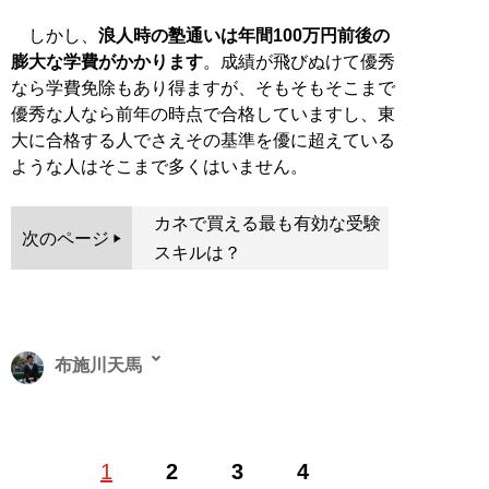
しかし、
浪人時の塾通いは年間100万円前後の
膨大な学費がかかります
。成績が飛びぬけて優秀
なら学費免除もあり得ますが、そもそもそこまで
優秀な人なら前年の時点で合格していますし、東
大に合格する人でさえその基準を優に超えている
ような人はそこまで多くはいません。
カネで買える最も有効な受験
次のページ
スキルは？
布施川天馬
著述家、教育ライター。 一般財団法人「ドラゴン桜財
1
2
3
4
団」評議員。 1997年生まれ。世帯年収300万円台の家庭