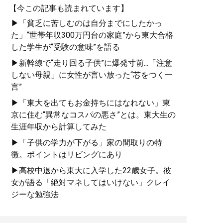
【今この記事も読まれています】
▶「貧乏に苦しむのは自分までにしたかっ
た」“世帯年収300万円台の家庭”から東大合格
した学生が“受験の意味”を語る
『
人生を切りひらく 最高
▶新幹線で“走り回る子供”に爆発寸前...「注意
の自宅勉強法
』
しない母親」に女性が言い放った“芯をつく一
週3バイトしながら東大に
言”
合格した著者が明かす
▶「東大を出てもお金持ちにはなれない」東
「最高の勉強法」
京に住む“異常なコスパの悪さ”とは。東大生の
生涯年収から計算してみた
▶「子供の学力が下がる」家の間取りの特
徴。ポイントはリビングにあり
▶高校中退から東大に入学した22歳女子。彼
女が語る「絶対マネしてはいけない」クレイ
『
東大合格はいくらで買
ジーな勉強法
えるか？
』
東大生100人調査でわかっ