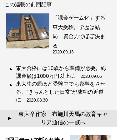
この連載の前回記事
た教育投資の正解 (星海
社 e-SHINSHO)
「課金ゲーム化」する
東大受験。学歴は結
局、資金力でほぼ決ま
る
2020.09.13
記事一覧へ
東大合格には10歳から準備が必要。総
課金額は1000万円以上に
2020.09.06
東大生の親ほど受験中でも家事をさせ
る。“きちんとした日常”が成功の近道
に
2020.08.30
東大卒作家・布施川天馬の教育キャ
▲
リア通信の一覧へ
2回目デートで断られ続け