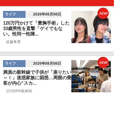
NEW!
ライフ
2026年08月08日
120万円かけて「豊胸手術」した
33歳男性を直撃「ゲイでもな
い。性同一性障...
佐藤隼秀
NEW!
ライフ
2026年08月08日
満員の新幹線で子供が「座りたい
～！」迷惑家族に困惑…周囲の乗
客が内心“スカ...
日刊SPA!取材班
NEW!
ライフ
2026年08月07日
自分が絶ってしまったもう一つの
人生を思いながら、限定50食の
ランチロース定...