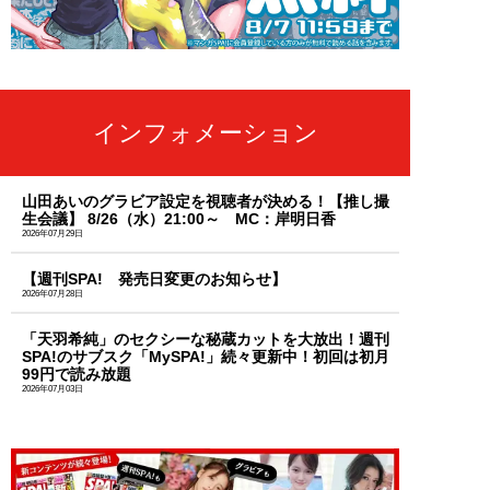
インフォメーション
山田あいのグラビア設定を視聴者が決める！【推し撮
生会議】 8/26（水）21:00～ MC：岸明日香
2026年07月29日
【週刊SPA! 発売日変更のお知らせ】
2026年07月28日
「天羽希純」のセクシーな秘蔵カットを大放出！週刊
SPA!のサブスク「MySPA!」続々更新中！初回は初月
99円で読み放題
2026年07月03日