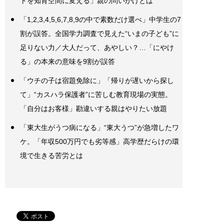
トを知育空間に変える」親の問いかけとは
「1,2,3,4,5,6,7,8,9の中で素数だけ選べ」中学生の7
割が誤答。全国学力調査で見えた“いまの子ども”に
足りない力／大人だって、あやしい？…「にやけ
る」の本来の意味を9割が誤答
「ウチの子は宿題免除に」「帰りが遅いから探し
て」“カスハラ保護者”に苦しむ教育現場の実態。
「自分はお客様」勘違いする親はやりたい放題
「東大生がうつ病になる」“東大うつ”が急増したワ
ケ。「年収500万円でも劣等感」高学歴だらけの環
境で生きる苦労とは