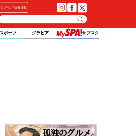
ログイン
会員登録
スポーツ
グラビア
サブスク