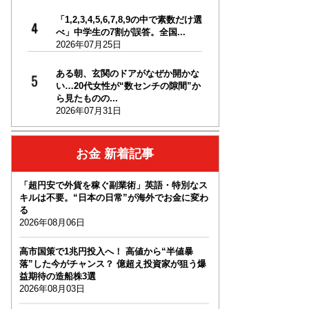
「1,2,3,4,5,6,7,8,9の中で素数だけ選
べ」中学生の7割が誤答。全国...
2026年07月25日
ある朝、玄関のドアがなぜか開かな
い…20代女性が“数センチの隙間”か
ら見たものの...
2026年07月31日
お金 新着記事
「超円安で外貨を稼ぐ副業術」英語・特別なス
キルは不要。“日本の日常”が海外でお金に変わ
る
2026年08月06日
高市国策で1兆円投入へ！ 高値から“半値暴
落”した今がチャンス？ 億超え投資家が狙う爆
益期待の造船株3選
2026年08月03日