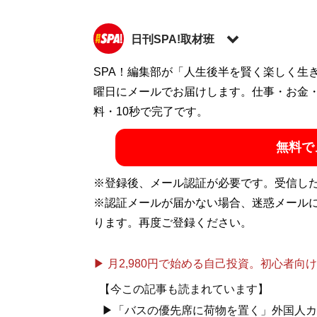
日刊SPA!取材班
SPA！編集部が「人生後半を賢く楽しく生
記事一覧へ
曜日にメールでお届けします。仕事・お金
料・10秒で完了です。
無料で
※登録後、メール認証が必要です。受信し
※認証メールが届かない場合、迷惑メール
ります。再度ご登録ください。
▶ 月2,980円で始める自己投資。初心者向けch
【今この記事も読まれています】
▶「バスの優先席に荷物を置く」外国人カ