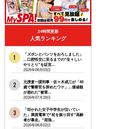
24時間更新
人気ランキング
「ズボンとパンツをおろしました」
…口腔性交に至るまでの“生々しい
やりとり”を証言...
2026年08月03日
元捜査一課刑事・佐々木成三が「40
歳で警察官を辞めたワケ」…価値観
が崩れた“被害...
2026年07月28日
「叩かれた女子中学生が泣いてい
た」満員電車で“杖を振り回す”高齢
者が暴走。“屈強...
2026年08月02日