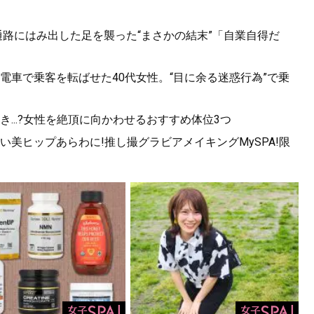
.通路にはみ出した足を襲った“まさかの結末”「自業自得だ
電車で乗客を転ばせた40代女性。“目に余る迷惑行為”で乗
...?女性を絶頂に向かわせるおすすめ体位3つ
美ヒップあらわに!推し撮グラビアメイキングMySPA!限