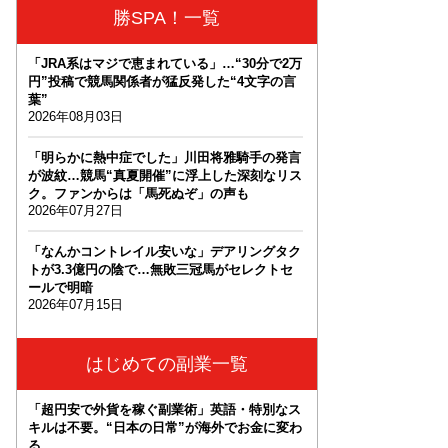
勝SPA！一覧
「JRA系はマジで恵まれている」…“30分で2万
円”投稿で競馬関係者が猛反発した“4文字の言
葉”
2026年08月03日
「明らかに熱中症でした」川田将雅騎手の発言
が波紋…競馬“真夏開催”に浮上した深刻なリス
ク。ファンからは「馬死ぬぞ」の声も
2026年07月27日
「なんかコントレイル安いな」デアリングタク
トが3.3億円の陰で…無敗三冠馬がセレクトセ
ールで明暗
2026年07月15日
はじめての副業一覧
「超円安で外貨を稼ぐ副業術」英語・特別なス
キルは不要。“日本の日常”が海外でお金に変わ
る