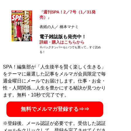
週刊SPA！2／7号（1／31発
『
売）
』
表紙の人／ 橋本マナミ
電子雑誌版も発売中！
詳細・購入はこちらから
※バックナンバーもいつでも買って、すぐ読め
る！
SPA！編集部が「人生後半を賢く楽しく生きる」
をテーマに厳選した記事をメルマガ会員限定で毎
週金曜日にメールでお届けします。仕事・お金・
性・人間関係…人生を豊かにする秘訣が見つかり
ます。無料・10秒で完了です。
無料でメルマガ登録する⇒⇒
※登録後、メール認証が必要です。受信した認証
メールをクリックして、登録を完了させてくださ