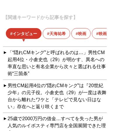
【関連キーワードから記事を探す】
インタビュー
天海祐希
映画
映画監督
「“隠れCMキング”と呼ばれるのは…」男性CM
起用4位・小倉史也（29）が明かす、異名への
率直な思いと有名企業から次々と選ばれる仕事
術“三箇条”
男性CM起用4位の“隠れCMキング”は『20世紀
少年』の元子役。小倉史也（29）が一度は表舞
台から離れたワケと「テレビで見ない日はな
い」存在へと返り咲くまで
25歳で2000万円の借金…すべてを失った男が
人気のルイボスティ専門店を全国展開できた理