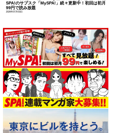
SPA!のサブスク「MySPA!」続々更新中！初回は初月
99円で読み放題
2026年07月03日