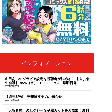
インフォメーション
山田あいのグラビア設定を視聴者が決める！【推し撮
生会議】 8/26（水）21:00～ MC：岸明日香
2026年07月29日
【週刊SPA! 発売日変更のお知らせ】
2026年07月28日
「天羽希純」のセクシーな秘蔵カットを大放出！週刊