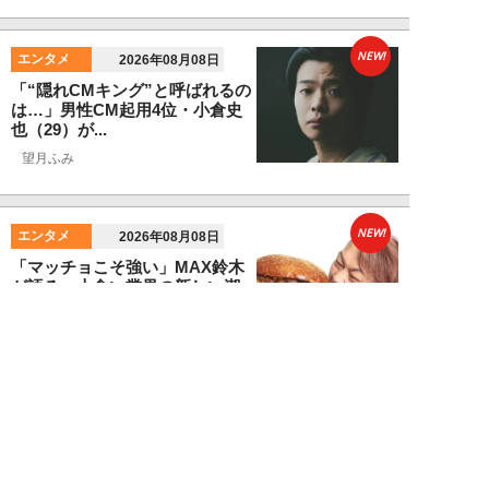
NEW!
エンタメ
2026年08月08日
「“隠れCMキング”と呼ばれるの
は…」男性CM起用4位・小倉史
也（29）が...
望月ふみ
NEW!
エンタメ
2026年08月08日
「マッチョこそ強い」MAX鈴木
が語る、大食い業界の新しい潮
流。日本の現王者...
寺西ジャジューカ
NEW!
エンタメ
2026年08月08日
すみぽん、史上最強の1st写真集
のタイトルは『offcourt（オフコ
ート...