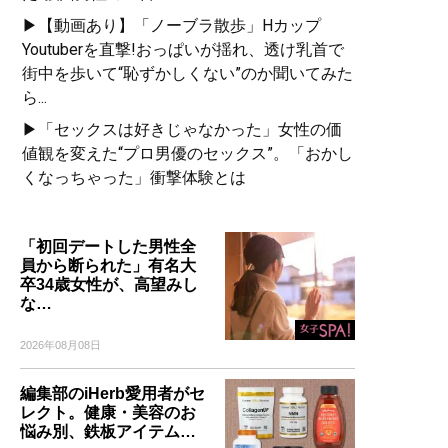
▶【動画あり】「ノーブラ散歩」Hカップ
Youtuberを直撃!おっぱいが揺れ、透け乳首で
街中を歩いて“恥ずかしくない”のか聞いてみた
ら...
▶「セックスは好きじゃなかった」女性の価
値観を変えた“プロ男優のセックス”。「おかし
くなっちゃった」衝撃体験とは
「初回デートした男性全
員から断られた」有名大
卒34歳女性が、高望みし
な…
2026年08月08日
編集部のiHerb愛用者がセ
レクト。健康・美容のお
悩み別、鉄板アイテム…