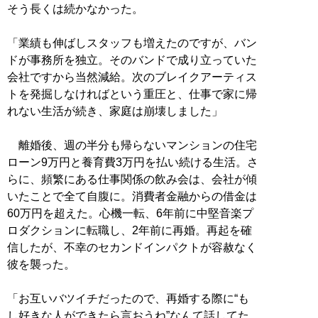
そう長くは続かなかった。
「業績も伸ばしスタッフも増えたのですが、バン
ドが事務所を独立。そのバンドで成り立っていた
会社ですから当然減給。次のブレイクアーティス
トを発掘しなければという重圧と、仕事で家に帰
れない生活が続き、家庭は崩壊しました」
離婚後、週の半分も帰らないマンションの住宅
ローン9万円と養育費3万円を払い続ける生活。さ
らに、頻繁にある仕事関係の飲み会は、会社が傾
いたことで全て自腹に。消費者金融からの借金は
60万円を超えた。心機一転、6年前に中堅音楽プ
ロダクションに転職し、2年前に再婚。再起を確
信したが、不幸のセカンドインパクトが容赦なく
彼を襲った。
「お互いバツイチだったので、再婚する際に“も
し好きな人ができたら言おうね”なんて話してた