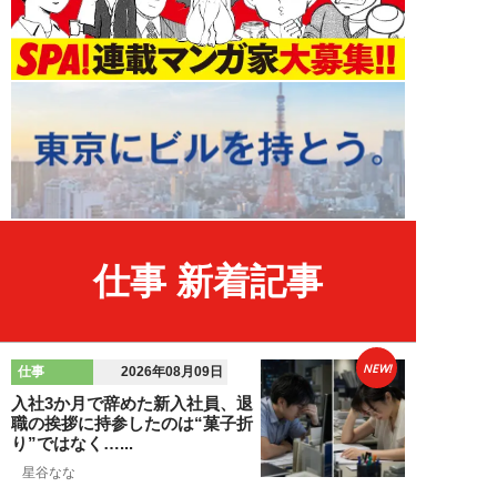
仕事 新着記事
NEW!
仕事
2026年08月09日
入社3か月で辞めた新入社員、退
職の挨拶に持参したのは“菓子折
り”ではなく…...
星谷なな