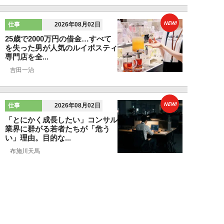
NEW!
仕事
2026年08月02日
25歳で2000万円の借金…すべて
を失った男が人気のルイボスティ
専門店を全...
吉田一治
NEW!
仕事
2026年08月02日
「とにかく成長したい」コンサル
業界に群がる若者たちが「危う
い」理由。目的な...
布施川天馬
NEW!
仕事
2026年08月02日
「お局が孫のようにかわいがって
くれた」納言・薄幸が伝授す
る“職場の厄介者を...