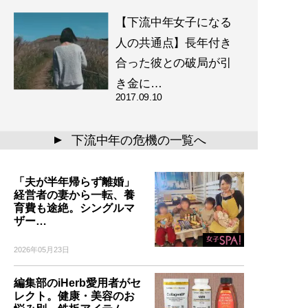
【下流中年女子になる
人の共通点】長年付き
合った彼との破局が引
き金に…
2017.09.10
下流中年の危機の一覧へ
▲
「夫が半年帰らず離婚」
経営者の妻から一転、養
育費も途絶。シングルマ
ザー…
2026年05月23日
編集部のiHerb愛用者がセ
レクト。健康・美容のお