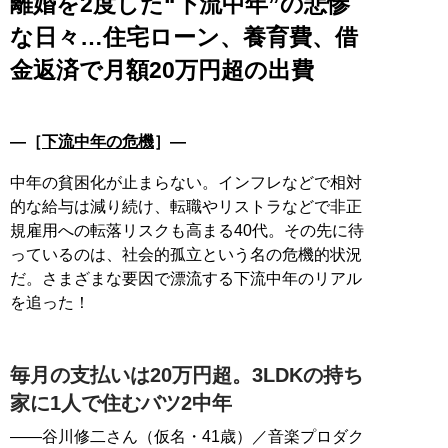
離婚を2度した“下流中年”の悲惨
な日々…住宅ローン、養育費、借
金返済で月額20万円超の出費
―［
下流中年の危機
］―
中年の貧困化が止まらない。インフレなどで相対
的な給与は減り続け、転職やリストラなどで非正
規雇用への転落リスクも高まる40代。その先に待
っているのは、社会的孤立という名の危機的状況
だ。さまざまな要因で漂流する下流中年のリアル
を追った！
毎月の支払いは20万円超。3LDKの持ち
家に1人で住むバツ2中年
――谷川修二さん（仮名・41歳）／音楽プロダク