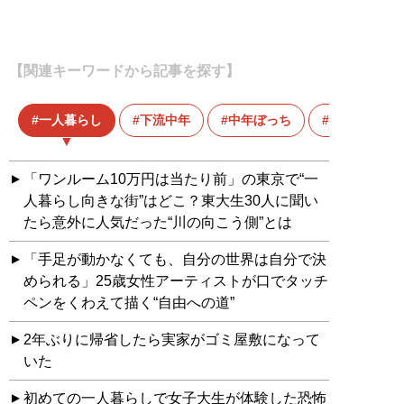
【関連キーワードから記事を探す】
一人暮らし
下流中年
中年ぼっち
低所得
「ワンルーム10万円は当たり前」の東京で“一
人暮らし向きな街”はどこ？東大生30人に聞い
たら意外に人気だった“川の向こう側”とは
「手足が動かなくても、自分の世界は自分で決
められる」25歳女性アーティストが口でタッチ
ペンをくわえて描く“自由への道”
2年ぶりに帰省したら実家がゴミ屋敷になって
いた
初めての一人暮らしで女子大生が体験した恐怖