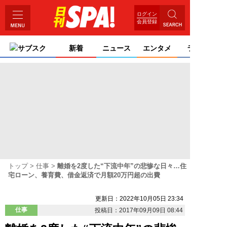
ログイン
会員登録
サブスク
新着
ニュース
エンタメ
ライフ
トップ
仕事
離婚を2度した“下流中年”の悲惨な日々…住
宅ローン、養育費、借金返済で月額20万円超の出費
更新日：2022年10月05日 23:34
仕事
投稿日：2017年09月09日 08:44