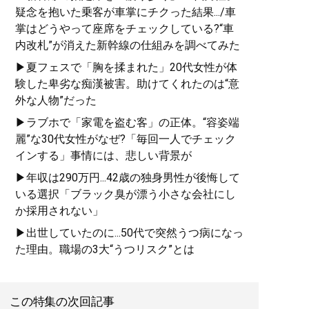
疑念を抱いた乗客が車掌にチクった結果.../車
掌はどうやって座席をチェックしている?“車
内改札”が消えた新幹線の仕組みを調べてみた
▶夏フェスで「胸を揉まれた」20代女性が体
験した卑劣な痴漢被害。助けてくれたのは“意
外な人物”だった
▶ラブホで「家電を盗む客」の正体。“容姿端
麗”な30代女性がなぜ?「毎回一人でチェック
インする」事情には、悲しい背景が
▶年収は290万円...42歳の独身男性が後悔して
いる選択「ブラック臭が漂う小さな会社にし
か採用されない」
▶出世していたのに...50代で突然うつ病になっ
た理由。職場の3大“うつリスク”とは
この特集の次回記事