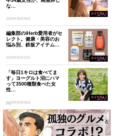
卒34歳女性が、高望みし
な…
2026年08月08日
編集部のiHerb愛用者がセ
レクト。健康・美容のお
悩み別、鉄板アイテム…
2026年06月22日
「毎日1キロは食べてま
す」ヨーグルト沼にハマ
って3500種類食べた女
性…
2026年06月09日
PR