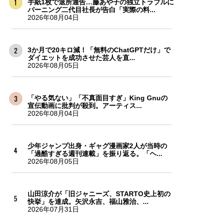
手紙1枚で退所通告…藤あや子の独立トラブルに
バーニング二代目社長が告白「実際の料...
2026年08月04日
3か月で20キロ減！「無料のChatGPTだけ」で
ダイエットを成功させた芸人を直...
2026年08月05日
「やる気ない」「不真面目すぎ」King Gnuの
宣伝動画に批判が殺到。アーティス...
2026年08月04日
少年ジャンプ出身・ギャグ漫画家2人が当時の
「過酷すぎる週刊連載」を振り返る。「ヘ...
2026年08月05日
山田涼介が「旧ジャニーズ、STARTO史上初の
快挙」を達成。矢沢永吉、福山雅治、...
2026年07月31日