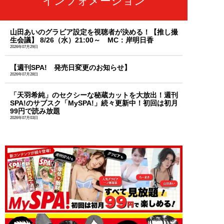
インフォメーション
山田あいのグラビア設定を視聴者が決める！【推し撮
生会議】 8/26（水）21:00～ MC：岸明日香
2026年07月29日
【週刊SPA! 発売日変更のお知らせ】
2026年07月28日
「天羽希純」のセクシーな秘蔵カットを大放出！週刊
SPA!のサブスク「MySPA!」続々更新中！初回は初月
99円で読み放題
2026年07月03日