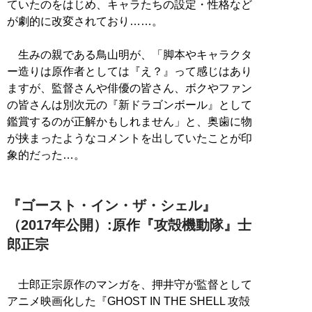
ていたのをはじめ、キャラたちの設定・性格など
が劇的に改変されており……。
生みの親である鳥山明が、「脚本やキャラクタ
ー造りは原作者としては『え？』って感じはあり
ますが、監督さんや俳優の皆さん、ボクやファン
の皆さんは別次元の『新ドラゴンボール』として
鑑賞するのが正解かもしれません」と、奥歯に物
が挟まったようなコメントを出していたことが印
象的だった…。
『ゴースト・イン・ザ・シェル』
（2017年公開）:原作『攻殻機動隊』士
郎正宗
士郎正宗原作のマンガを、押井守が監督として
アニメ映画化した『GHOST IN THE SHELL 攻殻