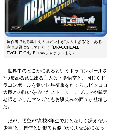
原作者である鳥山明のコメントが“大人すぎる”と、ある
意味話題になっていた（『DRAGONBALL
EVOLUTION』Blu-rayジャケットより）
世界中のどこかにあるというドラゴンボールを
7つ集める旅に出る主人公・孫悟空と、同じくド
ラゴンボールを狙い世界征服をたくらむピッコロ
大魔との闘いを描いたストーリー。ブルマや武天
老師といったマンガでもお馴染みの面々が登場し
た。
だが、悟空が“高校3年生でおとなしく冴えない
少年”と、原作とは似ても似つかない設定になっ