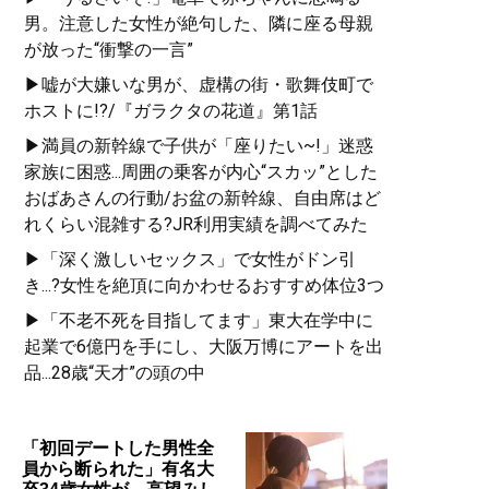
男。注意した女性が絶句した、隣に座る母親
が放った“衝撃の一言”
▶嘘が大嫌いな男が、虚構の街・歌舞伎町で
ホストに!?/『ガラクタの花道』第1話
▶満員の新幹線で子供が「座りたい~!」迷惑
家族に困惑...周囲の乗客が内心“スカッ”とした
おばあさんの行動/お盆の新幹線、自由席はど
れくらい混雑する?JR利用実績を調べてみた
▶「深く激しいセックス」で女性がドン引
き...?女性を絶頂に向かわせるおすすめ体位3つ
▶「不老不死を目指してます」東大在学中に
起業で6億円を手にし、大阪万博にアートを出
品...28歳“天才”の頭の中
「初回デートした男性全
員から断られた」有名大