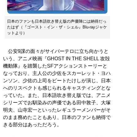
日本のファンも日本語吹き替え版の声優陣には納得だっ
たはず（『ゴースト・イン・ザ・シェル』Blu-rayジャケ
ットより）
公安9課の面々がサイバーテロに立ち向かうと
いう、アニメ映画『GHOST IN THE SHELL 攻殻
機動隊』を踏襲したSFアクションストーリーと
なっており、主人公の少佐をスカーレット・ヨハ
ンソン、少佐の上司をビートたけしが演じ、日本
へのリスペクトも感じられるキャスティングとな
っていた。また、日本語吹き替え版では、アニメ
シリーズでお馴染みの声優である田中敦子、大塚
明夫、山寺宏一といったレギュラーメンバーがそ
のまま務めたこともあり、日本のファンも納得で
きる部分はあっただろう。