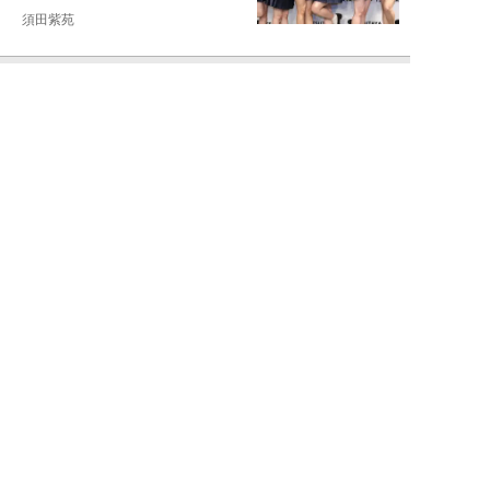
須田紫苑
NEW!
エンタメ
2026年08月08日
SKE48・太田彩夏が自身初の写
真集を猛アピール「今が一番かわ
いいって自信...
NEW!
エンタメ
2026年08月08日
「“隠れCMキング”と呼ばれるの
は…」男性CM起用4位・小倉史
也（29）が...
望月ふみ
NEW!
エンタメ
2026年08月08日
「マッチョこそ強い」MAX鈴木