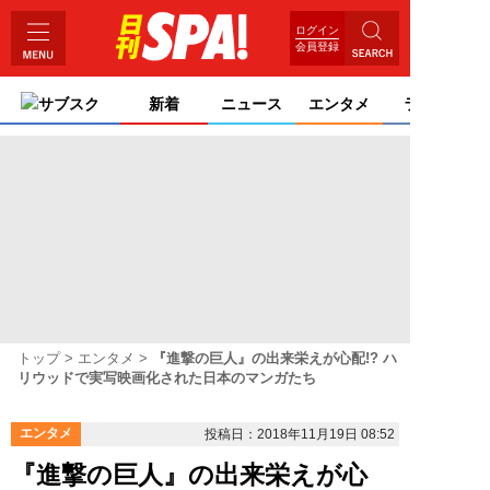
ログイン
会員登録
サブスク
新着
ニュース
エンタメ
ライフ
トップ
エンタメ
『進撃の巨人』の出来栄えが心配!? ハ
リウッドで実写映画化された日本のマンガたち
エンタメ
投稿日：2018年11月19日 08:52
『進撃の巨人』の出来栄えが心