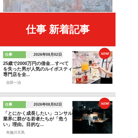
仕事 新着記事
NEW!
仕事
2026年08月02日
25歳で2000万円の借金…すべて
を失った男が人気のルイボスティ
専門店を全...
吉田一治
NEW!
仕事
2026年08月02日
「とにかく成長したい」コンサル
業界に群がる若者たちが「危う
い」理由。目的な...
布施川天馬