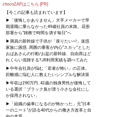
chocoZAPはこちら [PR]
【今この記事も読まれています】
▶「後悔しかありません」大手メーカーで早
期退職に乗らなかった49歳社員の末路。花形
部署から“雑務で時間を潰す毎日”へ
▶満員の新幹線で子供が「座りたい~!」迷惑
家族に困惑...周囲の乗客が内心“スカッ”とした
おばあさんの行動/お盆の新幹線、自由席はど
れくらい混雑する?JR利用実績を調べてみた
▶中年会社員が悩む「若者が怖い」の正体。
距離感に悩む人に教えたいシンプルな解決策
▶年収は290万円...42歳の独身男性が後悔して
いる選択「ブラック臭が漂う小さな会社にし
か採用されない」
▶「組織の歯車になるのが怖かった」元“日本
一のニート”が語る40代からの働き方改革と自
由の本質