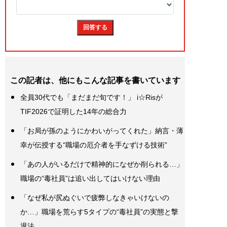
この記者は、他にもこんな記事を書いています
全員30代でも「まだまだ旬です！」 i☆Risが
TIF2026で証明した14年の総合力
「お局が孫のようにかわいがってくれた」納言・薄
幸が伝授する“職場の厄介者を手なずける技術”
「あの人がいるだけで精神的になぜか削られる…」
職場の“毒社員”は追い出してはいけない理由
「なぜ私が尻ぬぐいで疲弊しなきゃいけないの
か…」職場を荒らす5タイプの“毒社員”の実態と撃
退法