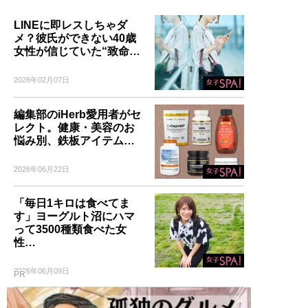
LINEに即レスしちゃダ
メ？彼氏ができない40歳
女性が信じていた“致命…
2026年02月07日
編集部のiHerb愛用者がセ
レクト。健康・美容のお
悩み別、鉄板アイテム…
2026年06月22日
「毎日1キロは食べてま
す」ヨーグルト沼にハマ
って3500種類食べた女
性…
2026年06月09日
PR