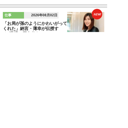
NEW!
仕事
2026年08月02日
「お局が孫のようにかわいがって
くれた」納言・薄幸が伝授す
る“職場の厄介者を...
週刊SPA！編集部
NEW!
仕事
2026年08月01日
「あの人がいるだけで精神的にな
ぜか削られる…」職場の“毒社
員”は追い出して...
週刊SPA！編集部
NEW!
仕事
2026年07月31日
「なぜ私が尻ぬぐいで疲弊しなき
ゃいけないのか…」職場を荒らす
5タイプの“毒...