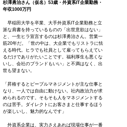
杉澤勇治さん（仮名）53歳・外資系IT企業勤務・
年収1000万円
早稲田大学を卒業、大手外資系IT企業勤務と立
派な肩書を持っているものの「出世意欲はない」
と、一生ヒラ宣言するのは杉澤勇治さん。営業一
筋20年だ。「世の中は、大企業でもリストラに怯
える時代。ヒラでも社員として雇ってもらえてい
るだけでありがたいことです。福利厚生も悪くな
いし、会社のブランドもいい」と不満はなく、出
世も望まない。
「昇格するとピープルマネジメントが主な仕事と
なり、一人では自由に動けない。社内政治力が求
められるのです。そもそも人をマネジメントする
のは苦手。ダイレクトにお客さまと仕事するほう
が楽しいし、魅力的なんです」
外資系企業は、実力さえあれば現場仕事が一番