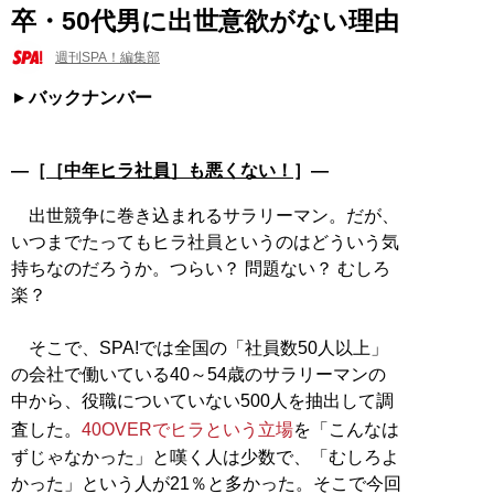
卒・50代男に出世意欲がない理由
週刊SPA！編集部
バックナンバー
―［
［中年ヒラ社員］も悪くない！
］―
出世競争に巻き込まれるサラリーマン。だが、
いつまでたってもヒラ社員というのはどういう気
持ちなのだろうか。つらい？ 問題ない？ むしろ
楽？
そこで、SPA!では全国の「社員数50人以上」
の会社で働いている40～54歳のサラリーマンの
中から、役職についていない500人を抽出して調
査した。
40OVERでヒラという立場
を「こんなは
ずじゃなかった」と嘆く人は少数で、「むしろよ
かった」という人が21％と多かった。そこで今回