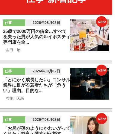
NEW!
仕事
2026年08月02日
25歳で2000万円の借金…すべて
を失った男が人気のルイボスティ
専門店を全...
吉田一治
NEW!
仕事
2026年08月02日
「とにかく成長したい」コンサル
業界に群がる若者たちが「危う
い」理由。目的な...
布施川天馬
NEW!
仕事
2026年08月02日
「お局が孫のようにかわいがって
くれた」納言・薄幸が伝授す