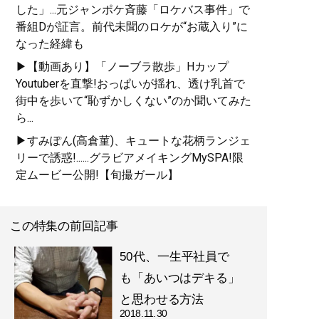
した」...元ジャンポケ斉藤「ロケバス事件」で
番組Dが証言。前代未聞のロケが“お蔵入り”に
なった経緯も
▶【動画あり】「ノーブラ散歩」Hカップ
Youtuberを直撃!おっぱいが揺れ、透け乳首で
街中を歩いて“恥ずかしくない”のか聞いてみた
ら...
▶すみぽん(高倉菫)、キュートな花柄ランジェ
リーで誘惑!......グラビアメイキングMySPA!限
定ムービー公開!【旬撮ガール】
この特集の前回記事
50代、一生平社員で
も「あいつはデキる」
と思わせる方法
2018.11.30