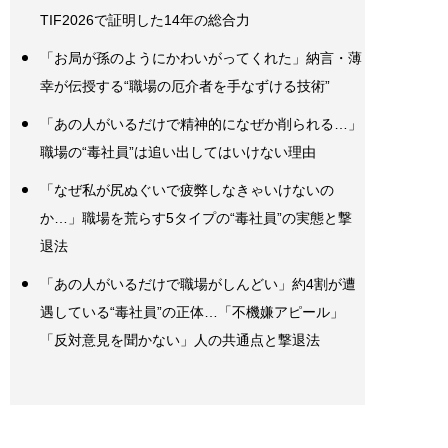
TIF2026で証明した14年の総合力
「お局が孫のようにかわいがってくれた」納言・薄
幸が伝授する“職場の厄介者を手なずける技術”
「あの人がいるだけで精神的になぜか削られる…」
職場の“毒社員”は追い出してはいけない理由
「なぜ私が尻ぬぐいで疲弊しなきゃいけないの
か…」職場を荒らす5タイプの“毒社員”の実態と撃
退法
「あの人がいるだけで職場がしんどい」約4割が遭
遇している“毒社員”の正体…「不機嫌アピール」
「反対意見を聞かない」人の共通点と撃退法