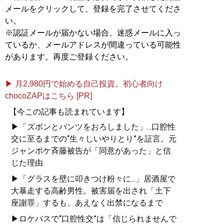
メールをクリックして、登録を完了させてくださ
い。
※認証メールが届かない場合、迷惑メールに入っ
ているか、メールアドレスが間違っている可能性
があります。再度ご登録ください。
▶ 月2,980円で始める自己投資。初心者向け
chocoZAPはこちら [PR]
【今この記事も読まれています】
▶「ズボンとパンツをおろしました」...口腔性
交に至るまでの“生々しいやりとり”を証言。元
ジャンポケ斉藤被告が「同意があった」と信
じた理由
▶「グラスを壁に叩きつけ粉々に...」居酒屋で
大暴走する高齢男性。被害届を出され「土下
座謝罪」するも、あえなく出禁になるまで
▶ロケバスで“口腔性交”は「信じられませんで