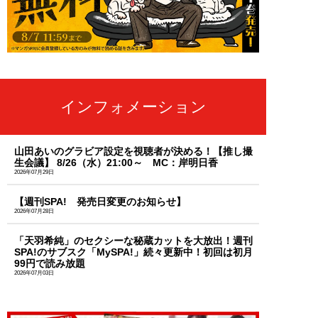
インフォメーション
山田あいのグラビア設定を視聴者が決める！【推し撮
生会議】 8/26（水）21:00～ MC：岸明日香
2026年07月29日
【週刊SPA! 発売日変更のお知らせ】
2026年07月28日
「天羽希純」のセクシーな秘蔵カットを大放出！週刊
SPA!のサブスク「MySPA!」続々更新中！初回は初月
99円で読み放題
2026年07月03日