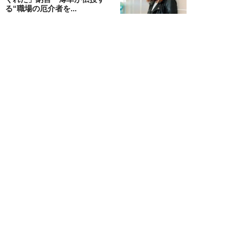
る“職場の厄介者を...
週刊SPA！編集部
NEW!
仕事
2026年08月01日
「あの人がいるだけで精神的にな
ぜか削られる…」職場の“毒社
員”は追い出して...
週刊SPA！編集部
NEW!
仕事
2026年07月31日
「なぜ私が尻ぬぐいで疲弊しなき
ゃいけないのか…」職場を荒らす
5タイプの“毒...
週刊SPA！編集部