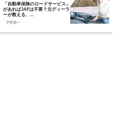
「自動車保険のロードサービス」
があればJAFは不要？元ディーラ
ーが教える、...
宇野源一
NEW!
お金
2026年06月15日
ランクル250「ディーラー査定
620万円を727万円に」化けさせ
た交渉術。...
宇野源一
NEW!
カーライフ
2026年06月06日
元ディーラー営業マンが暴露。ガ
ソリン車と比較して「ハイブリッ
ドカーはおすす...
宇野源一