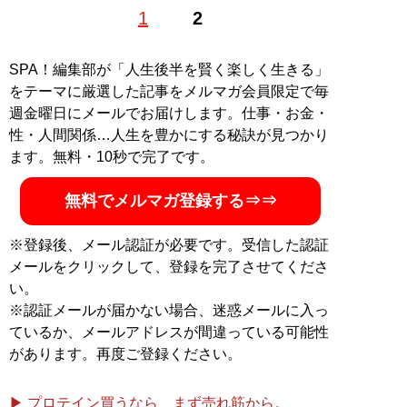
1962年東京生まれ。慶大法卒。編集者を経てフリーライ
1
2
ター。『
そのフェラーリください!!
』をはじめとするお
笑いフェラーリ文学のほか、『
首都高速の謎
』『
高速道
路の謎
』などの著作で道路交通ジャーナリストとしても
SPA！編集部が「人生後半を賢く楽しく生きる」
活動中
をテーマに厳選した記事をメルマガ会員限定で毎
週金曜日にメールでお届けします。仕事・お金・
記事一覧へ
性・人間関係…人生を豊かにする秘訣が見つかり
ます。無料・10秒で完了です。
無料でメルマガ登録する⇒⇒
※登録後、メール認証が必要です。受信した認証
メールをクリックして、登録を完了させてくださ
い。
※認証メールが届かない場合、迷惑メールに入っ
ているか、メールアドレスが間違っている可能性
があります。再度ご登録ください。
▶ プロテイン買うなら、まず売れ筋から。