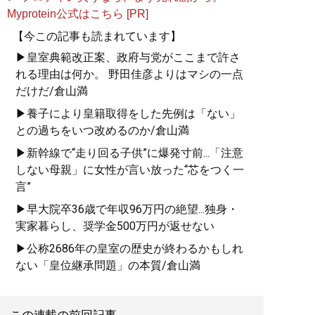
Myprotein公式はこちら [PR]
【今この記事も読まれています】
▶皇室典範改正案、政府与党がここまで許さ
れる理由は何か。 野田佳彦よりはマシの一点
だけだ/倉山満
▶養子により皇籍取得をした先例は「ない」
との過ちをいつ改めるのか/倉山満
▶新幹線で“走り回る子供”に爆発寸前...「注意
しない母親」に女性が言い放った“芯をつく一
言”
▶早大院卒36歳で年収96万円の絶望...独身・
実家暮らし、奨学金500万円が返せない
▶公称2686年の皇室の歴史が終わるかもしれ
ない「皇位継承問題」の本質/倉山満