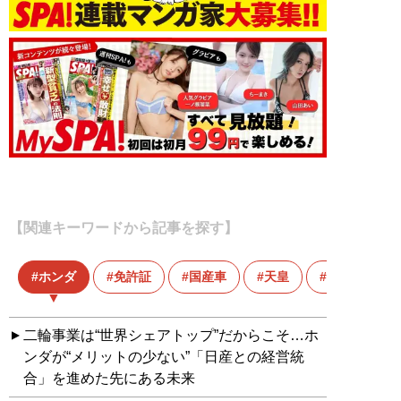
【関連キーワードから記事を探す】
ホンダ
免許証
国産車
天皇
清水 草一
二輪事業は“世界シェアトップ”だからこそ…ホ
ンダが“メリットの少ない”「日産との経営統
合」を進めた先にある未来