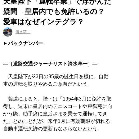
天皇陛下「運転卒業」で浮かんだ
疑問 皇居内でも免許いるの？
愛車はなぜインテグラ？
清水草一
バックナンバー
―［
道路交通ジャーナリスト清水草一
］―
天皇陛下が23日の85歳の誕生日を機に、自動
車の運転を取りやめるご意向だという。
報道によると、陛下は「1954年3月に免許を取
得し、週末に皇居内のテニスコートや東御苑に向
かう際、助手席に皇后さまを乗せて運転してき
た」とのことだが、来年1月に有効期限が切れる
自動車運転免許の更新もなさらないという。